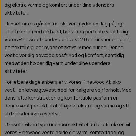
dig ekstra varme og komfort under dine udendørs
aktiviteter.
Uanset om du går en tur i skoven, nyder en dag på jagt
eller træner med din hund, har vi den perfekte vest til dig.
Vores
Pinewood hundesport vest 2.0
er funktionel og let,
perfekt til dig, der nyder et aktivt liv med hunde. Denne
vest giver dig bevægelsesfrihed og komfort, samtidig
med at den holder dig varm under dine udendørs
aktiviteter.
For lettere dage anbefaler vi vores
Pinewood Abisko
vest
- en letvægtsvest ideel for køligere vejrforhold. Med
dens lette konstruktion og komfortable pasform er
denne vest perfekt til at tilføje et ekstra lag varme og stil
til dine udendørs eventyr.
Uanset hvilken type udendørsaktivitet du foretrækker, vil
vores Pinewood veste holde dig varm, komfortabel og