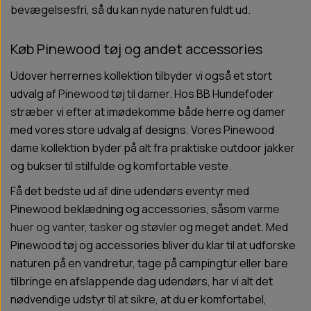
bevægelsesfri, så du kan nyde naturen fuldt ud.
Køb Pinewood tøj og andet accessories
Udover herrernes kollektion tilbyder vi også et stort
udvalg af
Pinewood tøj til damer
. Hos BB Hundefoder
stræber vi efter at imødekomme både herre og damer
med vores store udvalg af designs. Vores Pinewood
dame kollektion byder på alt fra praktiske outdoor jakker
og bukser til stilfulde og komfortable veste.
Få det bedste ud af dine udendørs eventyr med
Pinewood beklædning og accessories, såsom
varme
huer og vanter
,
tasker
og
støvler
og meget andet. Med
Pinewood tøj og accessories bliver du klar til at udforske
naturen på en vandretur, tage på campingtur eller bare
tilbringe en afslappende dag udendørs, har vi alt det
nødvendige udstyr til at sikre, at du er komfortabel,