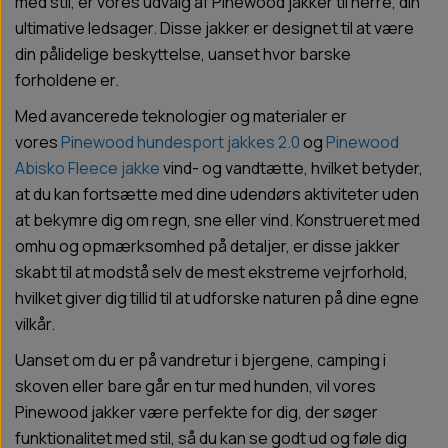
med stil, er vores udvalg af Pinewood jakker til herre, din
ultimative ledsager. Disse jakker er designet til at være
din pålidelige beskyttelse, uanset hvor barske
forholdene er.
Med avancerede teknologier og materialer er
vores
Pinewood hundesport jakkes 2.0
og
Pinewood
Abisko Fleece jakke
vind- og vandtætte, hvilket betyder,
at du kan fortsætte med dine udendørs aktiviteter uden
at bekymre dig om regn, sne eller vind. Konstrueret med
omhu og opmærksomhed på detaljer, er disse jakker
skabt til at modstå selv de mest ekstreme vejrforhold,
hvilket giver dig tillid til at udforske naturen på dine egne
vilkår.
Uanset om du er på vandretur i bjergene, camping i
skoven eller bare går en tur med hunden, vil vores
Pinewood jakker være perfekte for dig, der søger
funktionalitet med stil, så du kan se godt ud og føle dig