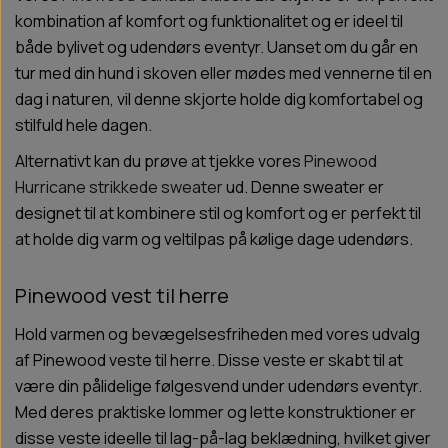
kombination af komfort og funktionalitet og er ideel til
både bylivet og udendørs eventyr. Uanset om du går en
tur med din hund i skoven eller mødes med vennerne til en
dag i naturen, vil denne skjorte holde dig komfortabel og
stilfuld hele dagen.
Alternativt kan du prøve at tjekke vores
Pinewood
Hurricane strikkede sweater
ud. Denne sweater er
designet til at kombinere stil og komfort og er perfekt til
at holde dig varm og veltilpas på kølige dage udendørs.
Pinewood vest til herre
Hold varmen og bevægelsesfriheden med vores udvalg
af Pinewood veste til herre. Disse veste er skabt til at
være din pålidelige følgesvend under udendørs eventyr.
Med deres praktiske lommer og lette konstruktioner er
disse veste ideelle til lag-på-lag beklædning, hvilket giver