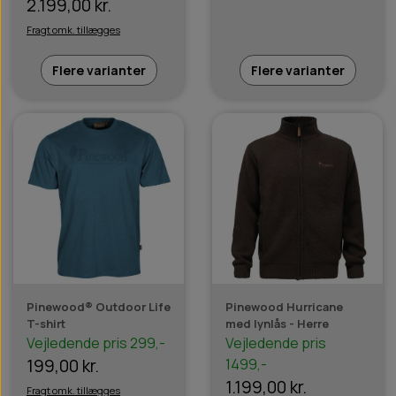
2.199,00 kr.
Fragt omk. tillægges
Flere varianter
Flere varianter
Pinewood® Outdoor Life
Pinewood Hurricane
T-shirt
med lynlås - Herre
Vejledende pris 299,-
Vejledende pris
199,00 kr.
1499,-
1.199,00 kr.
Fragt omk. tillægges