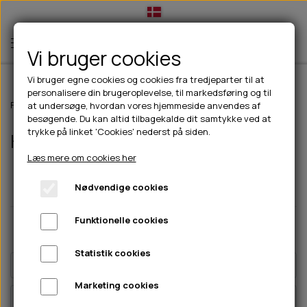
Vi bruger cookies
Vi bruger egne cookies og cookies fra tredjeparter til at
personalisere din brugeroplevelse, til markedsføring og til
TIL HUND
Forside
Outdoor
Pinewood tøj
Herre
at undersøge, hvordan vores hjemmeside anvendes af
besøgende. Du kan altid tilbagekalde dit samtykke ved at
💧FODER- VANDSKÅLE
TIL HUNDEEJER
trykke på linket 'Cookies' nederst på siden.
Herre
SLIK- & SNUSEMÅTTER
🥩 HUNDEFODER
DRIKKEFLASKER/TERMOFLASKER
TIL KAT
Læs mere om cookies her
🦺 HALSBÅND, LINER & SELER
FODER- & VANDSKÅLE
BELCANDO
HØMHØM POSER & DISPENSER
TILBUD
Nødvendige cookies
🦴 GODBIDDER & SNACKS
GODBIDSTASKE
CARNILOVE
LØB/TRÆNING
NYHEDER
Funktionelle cookies
🍖 SMAGSVARIANTER
🎾 LEGETØJ
HALSBÅND
CHICOPEE
Pris
Farve
Størrelse
HUER OG VANTER
🦠 PLEJE & HYGIEJNE
ABONNEMENT
TYGGEBEN
BOLDE
SELER
EDEN
GRIS
PINEWOOD SALES
Statistik cookies
HUNDESHAMPOO & BALSAM
HUNDEFODER UDEN KORN
100% NATURLIG SNACK
🐕 HUNDETØJ
OKSE & KALV
BAMSER
LINER
PINEWOOD TØJ
Marketing cookies
TÆNDER, ØRE, ØJE, POTER & NÆSE
🐾 UDSTYR & KOMFORT
SVØMMEVESTE
REBLEGETØJ
STORKØB
ISEGRIM
LYGTER
HEST
REGNTØJ