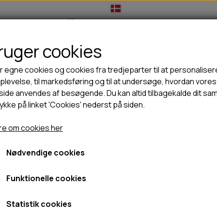
bruger cookies
IL HUNDEEJER
TIL KAT
TILBUD
NYHEDER
r egne cookies og cookies fra tredjeparter til at personaliser
levelse, til markedsføring og til at undersøge, hvordan vores
ide anvendes af besøgende. Du kan altid tilbagekalde dit sa
rykke på linket 'Cookies' nederst på siden.
🦺 HALSBÅND, LINER & SELER
🦴 GODBIDDER & SNACKS
Douglas Skjorte - Herre
GODBIDSTASKE
TYGGEBEN
Pinewood Douglas Skjorte
e om cookies her
HALSBÅND
100% NATURLIG SNACK
SELER
STORKØB
Nødvendige cookies
749,00 kr.
LINER
HORN & GEVIR
LYGTER
BLØDE GODBIDDER/SNACKS
Fragt omk. tillægges
Funktionelle cookies
TRANSPORT SELE
KORNFRI GODBIDDER TIL HUNDE
Varenummer: 9436
IS
Statistik cookies
PØLSER