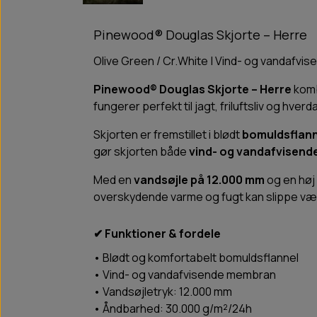
Pinewood® Douglas Skjorte – Herre
Olive Green / Cr.White | Vind- og vandafvis
Pinewood® Douglas Skjorte – Herre
komb
fungerer perfekt til jagt, friluftsliv og hv
Skjorten er fremstillet i blødt
bomuldsflann
gør skjorten både
vind- og vandafvisend
Med en
vandsøjle på 12.000 mm
og en høj
overskydende varme og fugt kan slippe væk.
✔ Funktioner & fordele
• Blødt og komfortabelt bomuldsflannel
• Vind- og vandafvisende membran
• Vandsøjletryk: 12.000 mm
• Åndbarhed: 30.000 g/m²/24h