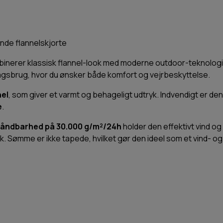
ende flannelskjorte
inerer klassisk flannel-look med moderne outdoor-teknologi. En
erdagsbrug, hvor du ønsker både komfort og vejrbeskyttelse.
el
, som giver et varmt og behageligt udtryk. Indvendigt er d
e
.
åndbarhed på 30.000 g/m²/24h
holder den effektivt vind og
 Sømme er ikke tapede, hvilket gør den ideel som et vind- og