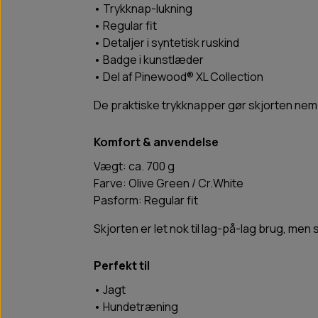
• Trykknap-lukning
• Regular fit
• Detaljer i syntetisk ruskind
• Badge i kunstlæder
• Del af Pinewood® XL Collection
De praktiske trykknapper gør skjorten nem a
Komfort & anvendelse
Vægt: ca. 700 g
Farve: Olive Green / Cr.White
Pasform: Regular fit
Skjorten er let nok til lag-på-lag brug, men
Perfekt til
• Jagt
• Hundetræning