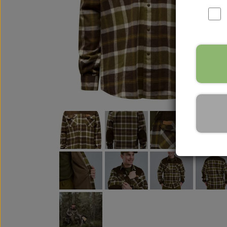
WOOLF ULTIMATE
TIL HJEMMET
WOLFSBLUT
STØVLER
WOLFBLUT VETLINE
VASK OG IMPRÆGNERING
KOSTTILSKUD
VÅDFODER TIL HUNDE
TOPPING TIL TØRFODER
🐕 HUNDETØJ
SVØMMEVESTE
SKO OG STRØMPER
JAKKER TIL HUNDE