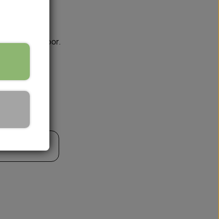
rfekt til outdoor.
🏕️ TRÆNING & AKTIVITET
TRÆNING
AKTIVITETSLEGETØJ
til kurv