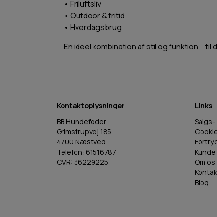
• Friluftsliv
• Outdoor & fritid
• Hverdagsbrug
En ideel kombination af stil og funktion – ti
Kontaktoplysninger
Links
BB Hundefoder
Salgs-
Grimstrupvej 185
Cooki
4700 Næstved
Fortry
Telefon: 61516787
Kunde 
CVR: 36229225
Om os
Kontak
Blog