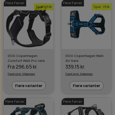
Flere Farver
Flere Farver
Spar -15%
Spar -15%
DOG Copenhagen
DOG Copenhagen Walk
Comfort Walk Pro sele
Air Sele
Fra 296,65 kr.
339,15 kr.
Fragt omk. tillægges
Fragt omk. tillægges
Flere varianter
Flere varianter
Flere Farver
Flere Farver