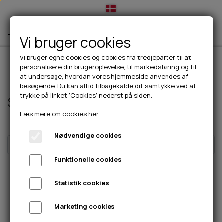
Vi bruger cookies
Vi bruger egne cookies og cookies fra tredjeparter til at
personalisere din brugeroplevelse, til markedsføring og til
TIL HUND
Forside
Til hunde
Halsbånd, liner & seler
Seler
at undersøge, hvordan vores hjemmeside anvendes af
besøgende. Du kan altid tilbagekalde dit samtykke ved at
💧FODER- VANDSKÅLE
TIL HUNDEEJER
trykke på linket 'Cookies' nederst på siden.
Seler
SLIK- & SNUSEMÅTTER
🥩 HUNDEFODER
DRIKKEFLASKER/TERMOFLASKER
TIL KAT
Læs mere om cookies her
🦺 HALSBÅND, LINER & SELER
FODER- & VANDSKÅLE
BELCANDO
HØMHØM POSER & DISPENSER
TILBUD
Nødvendige cookies
🦴 GODBIDDER & SNACKS
GODBIDSTASKE
CARNILOVE
Filtre
LØB/TRÆNING
NYHEDER
Funktionelle cookies
🍖 SMAGSVARIANTER
🎾 LEGETØJ
HALSBÅND
CHICOPEE
HUER OG VANTER
Pris
🦠 PLEJE & HYGIEJNE
ABONNEMENT
TYGGEBEN
BOLDE
SELER
EDEN
GRIS
PINEWOOD SALES
Statistik cookies
Farve
HUNDESHAMPOO & BALSAM
HUNDEFODER UDEN KORN
100% NATURLIG SNACK
🐕 HUNDETØJ
OKSE & KALV
BAMSER
LINER
PINEWOOD TØJ
Marketing cookies
TÆNDER, ØRE, ØJE, POTER & NÆSE
🐾 UDSTYR & KOMFORT
SVØMMEVESTE
REBLEGETØJ
STORKØB
ISEGRIM
LYGTER
HEST
Størrelse
REGNTØJ