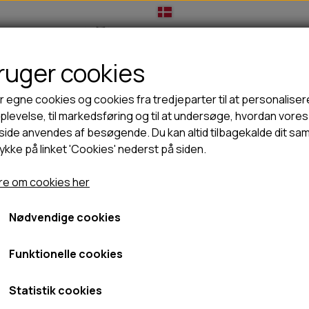
bruger cookies
IL HUNDEEJER
TIL KAT
TILBUD
NYHEDER
r egne cookies og cookies fra tredjeparter til at personaliser
levelse, til markedsføring og til at undersøge, hvordan vores
ide anvendes af besøgende. Du kan altid tilbagekalde dit sa
rykke på linket 'Cookies' nederst på siden.
🦺 HALSBÅND, LINER & SELER
🦴 GODBIDDER & SNACKS
GODBIDSTASKE
TYGGEBEN
e om cookies her
HALSBÅND
100% NATURLIG SNACK
SELER
STORKØB
Nødvendige cookies
LINER
HORN & GEVIR
LYGTER
BLØDE GODBIDDER/SNACKS
Funktionelle cookies
TRANSPORT SELE
KORNFRI GODBIDDER TIL HUNDE
IS
Statistik cookies
PØLSER