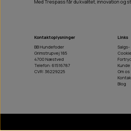
Med Trespass får du kvalitet, innovation og stil
Kontaktoplysninger
Links
BB Hundefoder
Salgs-
Grimstrupvej 185
Cooki
4700 Næstved
Fortry
Telefon: 61516787
Kunde 
CVR: 36229225
Om os
Kontak
Blog