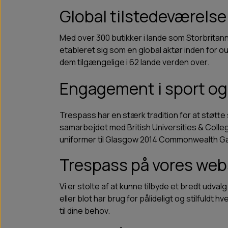
Global tilstedeværelse
Med over 300 butikker i lande som Storbritann
etableret sig som en global aktør inden for
dem tilgængelige i 62 lande verden over.
Engagement i sport o
Trespass har en stærk tradition for at støtt
samarbejdet med British Universities & Colle
uniformer til Glasgow 2014 Commonwealth Gam
Trespass på vores we
Vi er stolte af at kunne tilbyde et bredt ud
eller blot har brug for pålideligt og stilfuld
til dine behov.