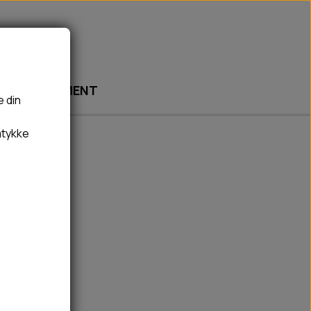
ABONNEMENT
e din
mtykke
🎾 LEGETØJ
🦠 PLEJE & HYGIEJNE
BOLDE
HUNDESHAMPOO & BALSAM
BAMSER
TÆNDER, ØRE, ØJE, POTER & NÆSE
REBLEGETØJ
HØMHØM POSER & DISPENSER
HVALPE LEGETØJ
FLÅTER & LOPPER
BANDAGE
GROOMING
RENGØRING