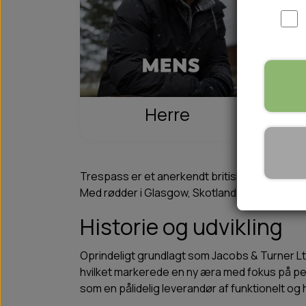
WOOLF ULTIMATE
TIL HJEMMET
WOLFSBLUT
STØVLER
WOLFBLUT VETLINE
VASK OG IMPRÆGNERING
KOSTTILSKUD
VÅDFODER TIL HUNDE
Herre
TOPPING TIL TØRFODER
🐕 HUNDETØJ
SVØMMEVESTE
Trespass er et anerkendt britisk outdoor-mærk
SKO OG STRØMPER
Med rødder i Glasgow, Skotland, har Trespass u
JAKKER TIL HUNDE
Historie og udvikling
Oprindeligt grundlagt som Jacobs & Turner Lt
hvilket markerede en ny æra med fokus på p
som en pålidelig leverandør af funktionelt og h