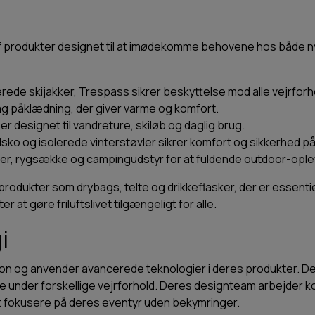
af produkter designet til at imødekomme behovene hos både 
lerede skijakker, Trespass sikrer beskyttelse mod alle vejrforh
å-lag påklædning, der giver varme og komfort.
 designet til vandreture, skiløb og daglig brug.
ilsko og isolerede vinterstøvler sikrer komfort og sikkerhed på
sker, rygsække og campingudstyr for at fuldende outdoor-ople
rodukter som drybags, telte og drikkeflasker, der er essenti
at gøre friluftslivet tilgængeligt for alle.
i
tion og anvender avancerede teknologier i deres produkter. De
e under forskellige vejrforhold. Deres designteam arbejder ko
 at fokusere på deres eventyr uden bekymringer.