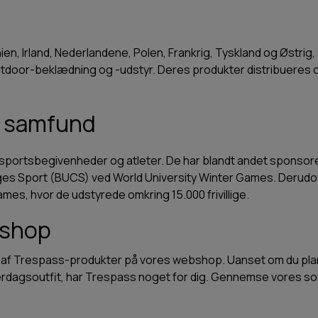
ien, Irland, Nederlandene, Polen, Frankrig, Tyskland og Østrig
 outdoor-beklædning og -udstyr. Deres produkter distribuere
g samfund
e sportsbegivenheder og atleter. De har blandt andet sponsor
ges Sport (BUCS) ved World University Winter Games. Derudove
es, hvor de udstyrede omkring 15.000 frivillige.
bshop
valg af Trespass-produkter på vores webshop. Uanset om du pla
t hverdagsoutfit, har Trespass noget for dig. Gennemse vores s