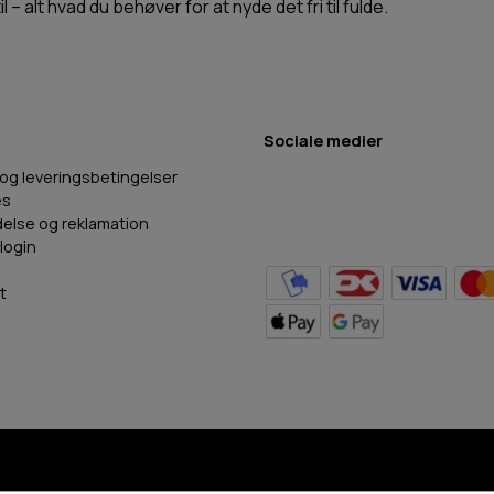
 – alt hvad du behøver for at nyde det fri til fulde.
Sociale medier
 og leveringsbetingelser
es
delse og reklamation
login
t
BB Hundefoder
2024
©