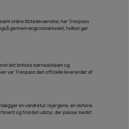
, samt online tilstedeværelse, har Trespass
s også gennem engrosmarkedet, hvilket gør
eret det britiske børneskiteam og
r var Trespass den officielle leverandør af
nlægger en vandretur i bjergene, en skiferie
ortiment og find det udstyr, der passer bedst