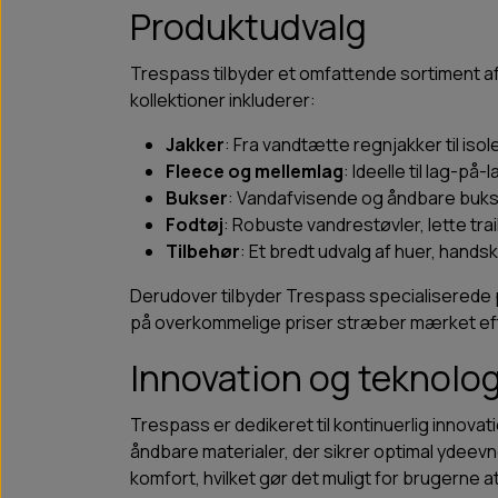
Produktudvalg
Trespass tilbyder et omfattende sortiment 
kollektioner inkluderer:
Jakker
: Fra vandtætte regnjakker til iso
Fleece og mellemlag
: Ideelle til lag-p
Bukser
: Vandafvisende og åndbare bukser
Fodtøj
: Robuste vandrestøvler, lette tra
Tilbehør
: Et bredt udvalg af huer, hand
Derudover tilbyder Trespass specialiserede p
på overkommelige priser stræber mærket efter 
Innovation og teknolog
Trespass er dedikeret til kontinuerlig innova
åndbare materialer, der sikrer optimal ydeevn
komfort, hvilket gør det muligt for brugerne