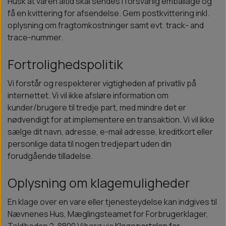
Husk at varen altid skal sendes i forsvarlig emballage og
få en kvittering for afsendelse. Gem postkvittering inkl.
oplysning om fragtomkostninger samt evt. track- and
trace-nummer.
Fortrolighedspolitik
Vi forstår og respekterer vigtigheden af privatliv på
internettet. Vi vil ikke afsløre information om
kunder/brugere til tredje part, med mindre det er
nødvendigt for at implementere en transaktion. Vi vil ikke
sælge dit navn, adresse, e-mail adresse, kreditkort eller
personlige data til nogen tredjepart uden din
forudgående tilladelse.
Oplysning om klagemuligheder
En klage over en vare eller tjenesteydelse kan indgives til
Nævnenes Hus, Mæglingsteamet for Forbrugerklager,