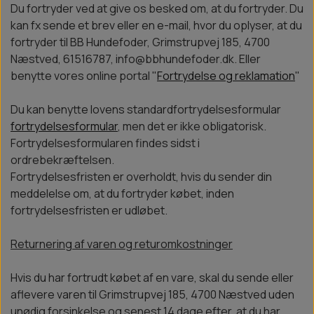
Du fortryder ved at give os besked om, at du fortryder. Du
kan fx sende et brev eller en e-mail, hvor du oplyser, at du
fortryder til BB Hundefoder, Grimstrupvej 185, 4700
Næstved, 61516787, info@bbhundefoder.dk. Eller
benytte vores online portal "
Fortrydelse og reklamation
"
Du kan benytte lovens standardfortrydelsesformular
fortrydelsesformular
, men det er ikke obligatorisk.
Fortrydelsesformularen findes sidst i
ordrebekræftelsen.
Fortrydelsesfristen er overholdt, hvis du sender din
meddelelse om, at du fortryder købet, inden
fortrydelsesfristen er udløbet.
Returnering af varen og returomkostninger
Hvis du har fortrudt købet af en vare, skal du sende eller
aflevere varen til Grimstrupvej 185, 4700 Næstved uden
unødig forsinkelse og senest 14 dage efter, at du har