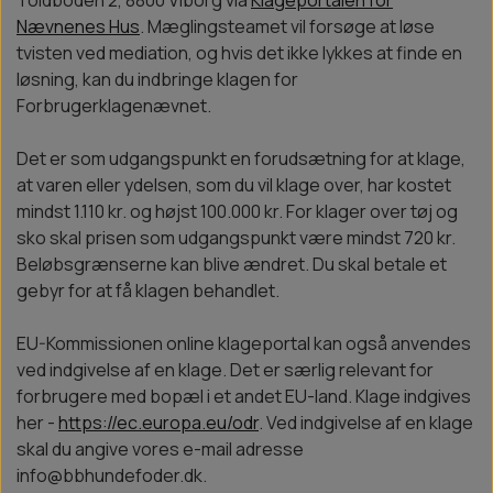
Toldboden 2, 8800 Viborg via
Klageportalen for
Nævnenes Hus
. Mæglingsteamet vil forsøge at løse
tvisten ved mediation, og hvis det ikke lykkes at finde en
løsning, kan du indbringe klagen for
Forbrugerklagenævnet.
Det er som udgangspunkt en forudsætning for at klage,
at varen eller ydelsen, som du vil klage over, har kostet
mindst 1.110 kr. og højst 100.000 kr. For klager over tøj og
sko skal prisen som udgangspunkt være mindst 720 kr.
Beløbsgrænserne kan blive ændret. Du skal betale et
gebyr for at få klagen behandlet.
EU-Kommissionen online klageportal kan også anvendes
ved indgivelse af en klage. Det er særlig relevant for
forbrugere med bopæl i et andet EU-land. Klage indgives
her -
https://ec.europa.eu/odr
. Ved indgivelse af en klage
skal du angive vores e-mail adresse
info@bbhundefoder.dk.