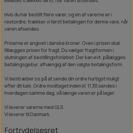
Beløbet trækkes først, når varen afsendes.
Hvis du har bestilt flere varer, og en af varerne er i
restordre, trækker vi først betalingen for denne vare, når
varen afsendes.
Priserne er angivet i danske kroner. Oven i prisen skal
tillægges prisen for fragt. Du vælger fragtformen i
slutningen af bestillingsforløbet. Der kan evt. pålægges
betalingsgebyr, afhængig af den valgte betalingsform.
Vi bestræber os på at sende din ordre hurtigst muligt
efter dit køb. Ordre modtaget inden kl. 11.30 sendes i
hverdagen samme dag, så længe varen er på lager.
Vi leverer varerne med GLS
Vi leverer til Danmark.
Fortrydelsesret