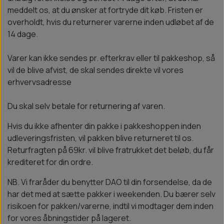
meddelt os, at du ønsker at fortryde dit køb. Fristen er
overholdt, hvis du returnerer varerne inden udløbet af de
14 dage.
Varer kan ikke sendes pr. efterkrav eller til pakkeshop, så
vil de blive afvist, de skal sendes direkte vil vores
erhvervsadresse
Du skal selv betale for returnering af varen.
Hvis du ikke afhenter din pakke i pakkeshoppen inden
udleveringsfristen, vil pakken blive returneret til os.
Returfragten på 69kr. vil blive fratrukket det beløb, du får
krediteret for din ordre.
NB. Vi fraråder du benytter DAO til din forsendelse, da de
har det med at sætte pakker i weekenden. Du bærer selv
risikoen for pakken/varerne, indtil vi modtager dem inden
for vores åbningstider på lageret.