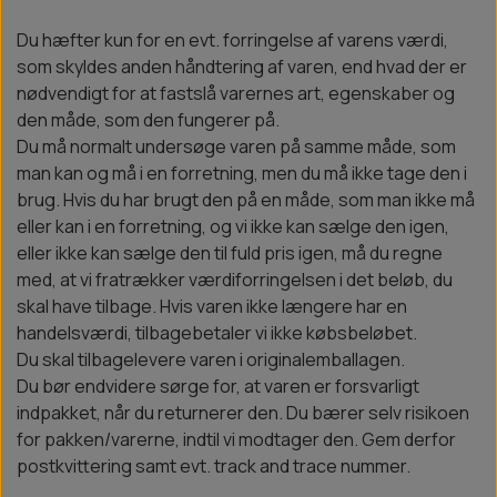
Du hæfter kun for en evt. forringelse af varens værdi,
som skyldes anden håndtering af varen, end hvad der er
nødvendigt for at fastslå varernes art, egenskaber og
den måde, som den fungerer på.
Du må normalt undersøge varen på samme måde, som
man kan og må i en forretning, men du må ikke tage den i
brug. Hvis du har brugt den på en måde, som man ikke må
eller kan i en forretning, og vi ikke kan sælge den igen,
eller ikke kan sælge den til fuld pris igen, må du regne
med, at vi fratrækker værdiforringelsen i det beløb, du
skal have tilbage. Hvis varen ikke længere har en
handelsværdi, tilbagebetaler vi ikke købsbeløbet.
Du skal tilbagelevere varen i originalemballagen.
Du bør endvidere sørge for, at varen er forsvarligt
indpakket, når du returnerer den. Du bærer selv risikoen
for pakken/varerne, indtil vi modtager den. Gem derfor
postkvittering samt evt. track and trace nummer.