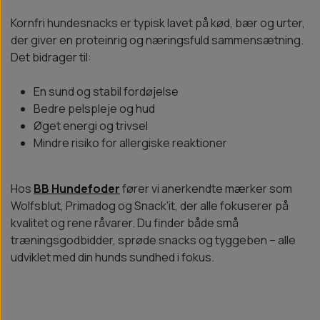
Kornfri hundesnacks er typisk lavet på kød, bær og urter,
der giver en proteinrig og næringsfuld sammensætning.
Det bidrager til:
En sund og stabil fordøjelse
Bedre pelspleje og hud
Øget energi og trivsel
Mindre risiko for allergiske reaktioner
Hos
BB Hundefoder
fører vi anerkendte mærker som
Wolfsblut, Primadog og Snack’it, der alle fokuserer på
kvalitet og rene råvarer. Du finder både små
træningsgodbidder, sprøde snacks og tyggeben – alle
udviklet med din hunds sundhed i fokus.