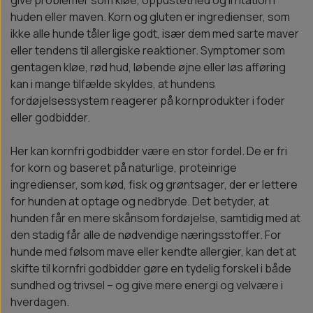
give problemer som kløe, oppustethed og irritation i
huden eller maven. Korn og gluten er ingredienser, som
ikke alle hunde tåler lige godt, især dem med sarte maver
eller tendens til allergiske reaktioner. Symptomer som
gentagen kløe, rød hud, løbende øjne eller løs afføring
kan i mange tilfælde skyldes, at hundens
fordøjelsessystem reagerer på kornprodukter i foder
eller godbidder.
Her kan kornfri godbidder være en stor fordel. De er fri
for korn og baseret på naturlige, proteinrige
ingredienser, som kød, fisk og grøntsager, der er lettere
for hunden at optage og nedbryde. Det betyder, at
hunden får en mere skånsom fordøjelse, samtidig med at
den stadig får alle de nødvendige næringsstoffer. For
hunde med følsom mave eller kendte allergier, kan det at
skifte til kornfri godbidder gøre en tydelig forskel i både
sundhed og trivsel – og give mere energi og velvære i
hverdagen.