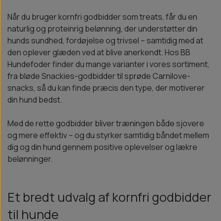
Når du bruger kornfri godbidder som treats, får du en
naturlig og proteinrig belønning, der understøtter din
hunds sundhed, fordøjelse og trivsel – samtidig med at
den oplever glæden ved at blive anerkendt. Hos BB
Hundefoder finder du mange varianter i vores sortiment,
fra bløde Snackies-godbidder til sprøde Carnilove-
snacks, så du kan finde præcis den type, der motiverer
din hund bedst.
Med de rette godbidder bliver træningen både sjovere
og mere effektiv – og du styrker samtidig båndet mellem
dig og din hund gennem positive oplevelser og lækre
belønninger.
Et bredt udvalg af kornfri godbidder
til hunde