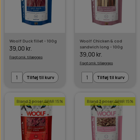
Woolf Duck fillet - 100g
Woolf Chicken & cod
sandwich long - 100g
39,00 kr.
39,00 kr.
Fragt omk. tillægges
Fragt omk. tillægges
Tilføj til kurv
Tilføj til kurv
Bland 3 poser SPAR 15%
Bland 3 poser SPAR 15%