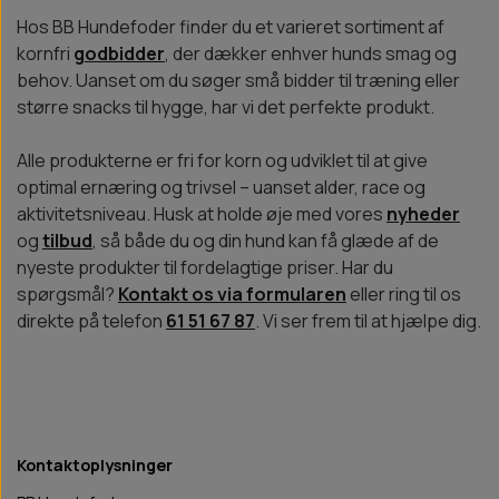
Hos BB Hundefoder finder du et varieret sortiment af
kornfri
godbidder
, der dækker enhver hunds smag og
behov. Uanset om du søger små bidder til træning eller
større snacks til hygge, har vi det perfekte produkt.
Alle produkterne er fri for korn og udviklet til at give
optimal ernæring og trivsel – uanset alder, race og
aktivitetsniveau. Husk at holde øje med vores
nyheder
og
tilbud
, så både du og din hund kan få glæde af de
nyeste produkter til fordelagtige priser. Har du
spørgsmål?
Kontakt os via formularen
eller ring til os
direkte på telefon
61 51 67 87
. Vi ser frem til at hjælpe dig.
Kontaktoplysninger