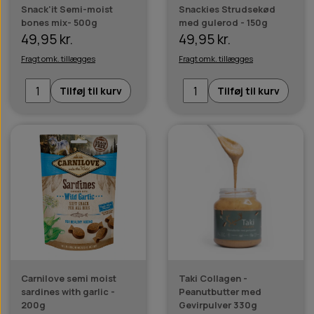
Snack'it Semi-moist
Snackies Strudsekød
bones mix- 500g
med gulerod - 150g
49,95 kr.
49,95 kr.
Fragt omk. tillægges
Fragt omk. tillægges
Tilføj til kurv
Tilføj til kurv
Carnilove semi moist
Taki Collagen -
sardines with garlic -
Peanutbutter med
200g
Gevirpulver 330g