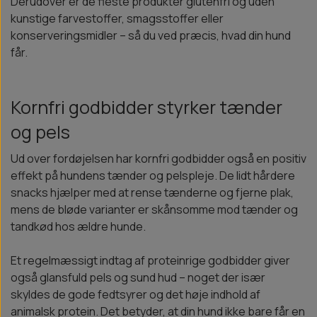
Derudover er de fleste produkter glutenfri og uden
kunstige farvestoffer, smagsstoffer eller
konserveringsmidler – så du ved præcis, hvad din hund
får.
Kornfri godbidder styrker tænder
og pels
Ud over fordøjelsen har kornfri godbidder også en positiv
effekt på hundens tænder og pelspleje. De lidt hårdere
snacks hjælper med at rense tænderne og fjerne plak,
mens de bløde varianter er skånsomme mod tænder og
tandkød hos ældre hunde.
Et regelmæssigt indtag af proteinrige godbidder giver
også glansfuld pels og sund hud – noget der især
skyldes de gode fedtsyrer og det høje indhold af
animalsk protein. Det betyder, at din hund ikke bare får en