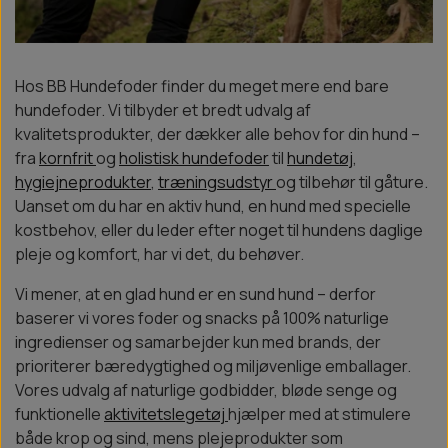
Hos BB Hundefoder finder du meget mere end bare
hundefoder. Vi tilbyder et bredt udvalg af
kvalitetsprodukter, der dækker alle behov for din hund –
fra
kornfrit
og
holistisk hundefoder
til
hundetøj
,
hygiejneprodukter
,
træningsudstyr
og tilbehør til gåture.
Uanset om du har en aktiv hund, en hund med specielle
kostbehov, eller du leder efter noget til hundens daglige
pleje og komfort, har vi det, du behøver.
Vi mener, at en glad hund er en sund hund – derfor
baserer vi vores foder og snacks på 100% naturlige
ingredienser og samarbejder kun med brands, der
prioriterer bæredygtighed og miljøvenlige emballager.
Vores udvalg af naturlige godbidder, bløde senge og
funktionelle
aktivitetslegetøj
hjælper med at stimulere
både krop og sind, mens plejeprodukter som