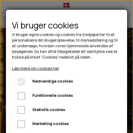
Vi bruger cookies
Vi bruger egne cookies og cookies fra tredjeparter til at
personalisere din brugeroplevelse, til markedsføring og til
TIL HUND
at undersøge, hvordan vores hjemmeside anvendes af
besøgende. Du kan altid tilbagekalde dit samtykke ved at
💧FODER- VANDSKÅLE
TIL HUNDEEJER
trykke på linket 'Cookies' nederst på siden.
SLIK- & SNUSEMÅTTER
🥩 HUNDEFODER
DRIKKEFLASKER/TERMOFLASKER
TIL KAT
Læs mere om cookies her
🦺 HALSBÅND, LINER & SELER
FODER- & VANDSKÅLE
BELCANDO
HØMHØM POSER & DISPENSER
TILBUD
Nødvendige cookies
🦴 GODBIDDER & SNACKS
GODBIDSTASKE
CARNILOVE
LØB/TRÆNING
NYHEDER
Funktionelle cookies
🍖 SMAGSVARIANTER
🎾 LEGETØJ
HALSBÅND
CHICOPEE
HUER OG VANTER
BB Hundefoder
🦠 PLEJE & HYGIEJNE
ABONNEMENT
TYGGEBEN
BOLDE
SELER
EDEN
GRIS
PINEWOOD SALES
Statistik cookies
HUNDESHAMPOO & BALSAM
HUNDEFODER UDEN KORN
100% NATURLIG SNACK
🐕 HUNDETØJ
OKSE & KALV
BAMSER
LINER
PINEWOOD TØJ
Marketing cookies
Naturligt hundefoder, kvalitetsudstyr og snacks leveret
TÆNDER, ØRE, ØJE, POTER & NÆSE
🐾 UDSTYR & KOMFORT
SVØMMEVESTE
REBLEGETØJ
STORKØB
ISEGRIM
LYGTER
HEST
på 1-2 hverdage.
REGNTØJ