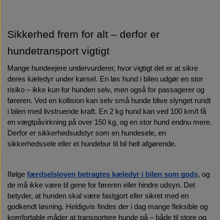
Sikkerhed frem for alt – derfor er 
hundetransport vigtigt
Mange hundeejere undervurderer, hvor vigtigt det er at sikre 
deres kæledyr under kørsel. En løs hund i bilen udgør en stor 
risiko – ikke kun for hunden selv, men også for passagerer og 
føreren. Ved en kollision kan selv små hunde blive slynget rundt 
i bilen med livstruende kraft. En 2 kg hund kan ved 100 km/t få 
en vægtpåvirkning på over 150 kg, og en stor hund endnu mere. 
Derfor er sikkerhedsudstyr som en hundesele, en 
sikkerhedssele eller et hundebur til bil helt afgørende.
Ifølge 
færdselsloven betragtes kæledyr i bilen som gods
, og 
de må ikke være til gene for føreren eller hindre udsyn. Det 
betyder, at hunden skal være fastgjort eller sikret med en 
godkendt løsning. Heldigvis findes der i dag mange fleksible og 
komfortable måder at transportere hunde på – både til store og 