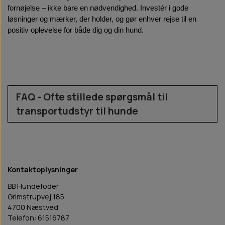
fornøjelse – ikke bare en nødvendighed. Investér i gode 
løsninger og mærker, der holder, og gør enhver rejse til en 
positiv oplevelse for både dig og din hund.
FAQ - Ofte stillede spørgsmål til
transportudstyr til hunde
Hvilke typer transportudstyr findes der til hunde?
Der findes hovedsageligt tre typer: transportkasser/hundebur 
til bil (til mellemstore og store hunde), 
Kontaktoplysninger
transporttasker/hundetasker (til små hunde), og 
hundeseler/sikkerhedsseler (til alle størrelser). Valget 
BB Hundefoder
afhænger af hundens størrelse, temperament og dine 
Grimstrupvej 185
4700 Næstved
transportbehov.
Telefon: 61516787