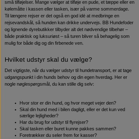
små tilføjelser. Mange vælger at tilføje en pude, et tæppe eller en 
kølemåtte i kassen eller tasken, især på varme sommerdage. 
Til længere rejser er det også en god idé at medbringe en 
rejsevandskål, så hunden kan drikke undervejs. BB Hundefoder 
og lignende dyrebutikker tilbyder alt det nødvendige tilbehør – 
både praktisk og luksuriøst – så turen bliver så behagelig som 
mulig for både dig og din firbenede ven.
Hvilket udstyr skal du vælge?
Det vigtigste, når du vælger udstyr til hundetransport, er at tage 
udgangspunkt i din hunds behov og din egen hverdag. Her er 
nogle nøglespørgsmål, du kan stille dig selv:
Hvor stor er din hund, og hvor meget vejer den?
Skal din hund med i bilen dagligt, eller er det kun ved 
særlige lejligheder?
Har du brug for udstyr til flyrejser?
Skal tasken eller buret kunne pakkes sammen?
Foretrækker du seler frem for kasser?