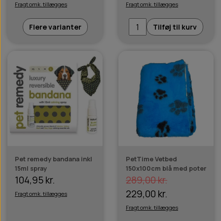
Fragt omk. tillægges
Fragt omk. tillægges
Flere varianter
Tilføj til kurv
Pet remedy bandana inkl
PetTime Vetbed
15ml spray
150x100cm blå med poter
104,95 kr.
289,00 kr.
229,00 kr.
Fragt omk. tillægges
Fragt omk. tillægges