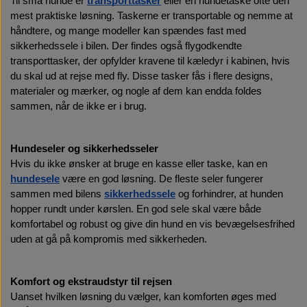
Til små hunde er 
transporttasker
 eller en hundetaske ofte den 
mest praktiske løsning. Taskerne er transportable og nemme at 
håndtere, og mange modeller kan spændes fast med 
sikkerhedssele i bilen. Der findes også flygodkendte 
transporttasker, der opfylder kravene til kæledyr i kabinen, hvis 
du skal ud at rejse med fly. Disse tasker fås i flere designs, 
materialer og mærker, og nogle af dem kan endda foldes 
sammen, når de ikke er i brug.
Hundeseler og sikkerhedsseler
Hvis du ikke ønsker at bruge en kasse eller taske, kan en 
hundesele
 være en god løsning. De fleste seler fungerer 
sammen med bilens 
sikkerhedssele
 og forhindrer, at hunden 
hopper rundt under kørslen. En god sele skal være både 
komfortabel og robust og give din hund en vis bevægelsesfrihed 
uden at gå på kompromis med sikkerheden.
Komfort og ekstraudstyr til rejsen
Uanset hvilken løsning du vælger, kan komforten øges med 