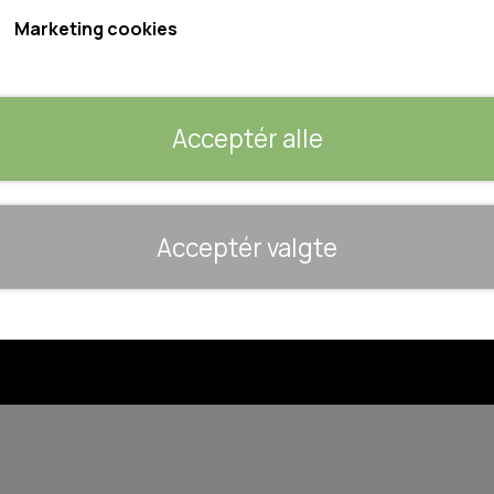
Marketing cookies
Sociale medier
 og leveringsbetingelser
es
delse og reklamation
Acceptér alle
login
t
🐾 UDSTYR & KOMFORT
Acceptér valgte
TRANSPORT
SENGE OG TÆPPER
HUNDEGÅRD/GITTER
BB Hundefoder
2024
©
SOMMERTING