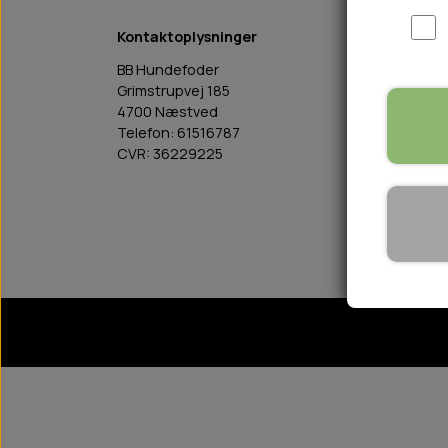
WOOLF ULTIMATE
TIL HJEMMET
Kontaktoplysninger
Links
WOLFSBLUT
STØVLER
BB Hundefoder
Salgs-
WOLFBLUT VETLINE
VASK OG IMPRÆGNERING
Grimstrupvej 185
Cooki
KOSTTILSKUD
4700 Næstved
Fortry
Telefon: 61516787
Kunde 
VÅDFODER TIL HUNDE
CVR: 36229225
Om os
TOPPING TIL TØRFODER
Kontak
Blog
🐕 HUNDETØJ
SVØMMEVESTE
SKO OG STRØMPER
JAKKER TIL HUNDE