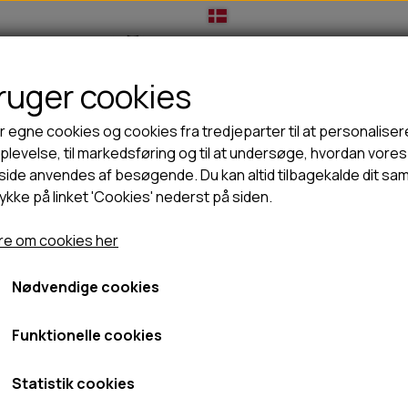
bruger cookies
IL HUNDEEJER
TIL KAT
TILBUD
NYHEDER
r egne cookies og cookies fra tredjeparter til at personaliser
levelse, til markedsføring og til at undersøge, hvordan vores
ide anvendes af besøgende. Du kan altid tilbagekalde dit sa
rykke på linket 'Cookies' nederst på siden.
🦺 HALSBÅND, LINER & SELER
🦴 GODBIDDER & SNACKS
GODBIDSTASKE
TYGGEBEN
e om cookies her
HALSBÅND
100% NATURLIG SNACK
SELER
STORKØB
Nødvendige cookies
LINER
HORN & GEVIR
LYGTER
BLØDE GODBIDDER/SNACKS
Funktionelle cookies
TRANSPORT SELE
KORNFRI GODBIDDER TIL HUNDE
IS
Statistik cookies
PØLSER