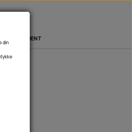
ABONNEMENT
e din
mtykke
🎾 LEGETØJ
🦠 PLEJE & HYGIEJNE
BOLDE
HUNDESHAMPOO & BALSAM
BAMSER
TÆNDER, ØRE, ØJE, POTER & NÆSE
REBLEGETØJ
HØMHØM POSER & DISPENSER
HVALPE LEGETØJ
FLÅTER & LOPPER
BANDAGE
GROOMING
RENGØRING