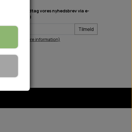
Modtag vores nyhedsbrev via e-
mail
Tilmeld
(mere information)
🏕️ TRÆNING & AKTIVITET
TRÆNING
AKTIVITETSLEGETØJ