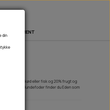
ABONNEMENT
e din
mtykke
🎾 LEGETØJ
🦠 PLEJE & HYGIEJNE
BOLDE
HUNDESHAMPOO & BALSAM
BAMSER
TÆNDER, ØRE, ØJE, POTER & NÆSE
REBLEGETØJ
HØMHØM POSER & DISPENSER
ippet med 80% kød eller fisk og 20% frugt og
HVALPE LEGETØJ
FLÅTER & LOPPER
e maver. Hos BB Hundefoder finder du Eden som
BANDAGE
GROOMING
RENGØRING