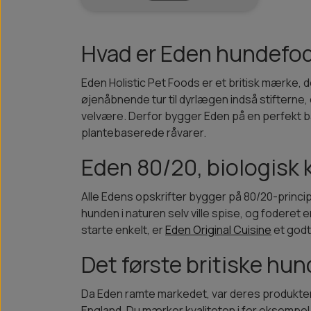
Hvad er Eden hundefo
Eden Holistic Pet Foods er et britisk mærke, 
øjenåbnende tur til dyrlægen indså stiftern
velvære. Derfor bygger Eden på en perfekt bal
plantebaserede råvarer.
Eden 80/20, biologisk k
Alle Edens opskrifter bygger på 80/20-princi
hunden i naturen selv ville spise, og foderet er
starte enkelt, er
Eden Original Cuisine
et godt
Det første britiske hu
Da Eden ramte markedet, var deres produkter
England. Du mærker kvaliteten i for eksempe