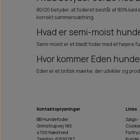
80/20 betyder, at foderet består af 80% kød el
korrekt sammensætning.
Hvad er semi-moist hund
Semi-moist er et blødt foder med et højere f
Hvor kommer Eden hundef
Eden er et britisk mærke, der udvikler og prod
Kontaktoplysninger
Links
BB Hundefoder
Salgs-
Grimstrupvej 185
Cooki
4700 Næstved
Fortry
Telefon: 61516787
Kunde 