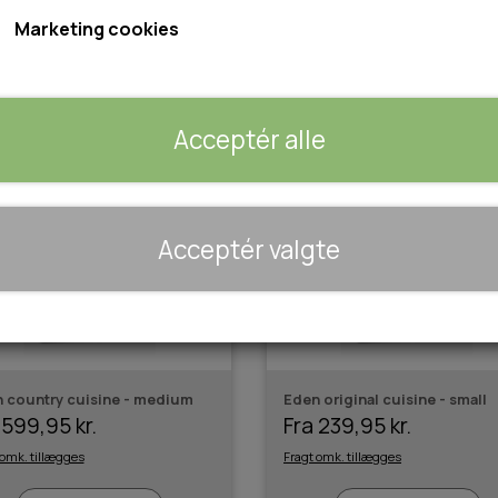
Marketing cookies
Acceptér alle
🐾 UDSTYR & KOMFORT
Acceptér valgte
TRANSPORT
SENGE OG TÆPPER
HUNDEGÅRD/GITTER
SOMMERTING
 country cuisine - medium
Eden original cuisine - small
 599,95 kr.
Fra 239,95 kr.
 omk. tillægges
Fragt omk. tillægges