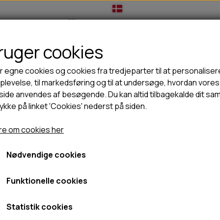
bruger cookies
IL HUNDEEJER
TIL KAT
TILBUD
NYHEDER
r egne cookies og cookies fra tredjeparter til at personaliser
levelse, til markedsføring og til at undersøge, hvordan vores
ide anvendes af besøgende. Du kan altid tilbagekalde dit sa
rykke på linket 'Cookies' nederst på siden.
🦺 HALSBÅND, LINER & SELER
🦴 GODBIDDER & SNACKS
GODBIDSTASKE
TYGGEBEN
e om cookies her
HALSBÅND
100% NATURLIG SNACK
SELER
STORKØB
Nødvendige cookies
foder til din hund. Alle Edens opskrifter bygger på 80/20-princ
LINER
HORN & GEVIR
aturlig og biologisk korrekt kost, der er skånsom mod følsomm
LYGTER
BLØDE GODBIDDER/SNACKS
Funktionelle cookies
kræsne hunde.
TRANSPORT SELE
KORNFRI GODBIDDER TIL HUNDE
IS
Statistik cookies
PØLSER