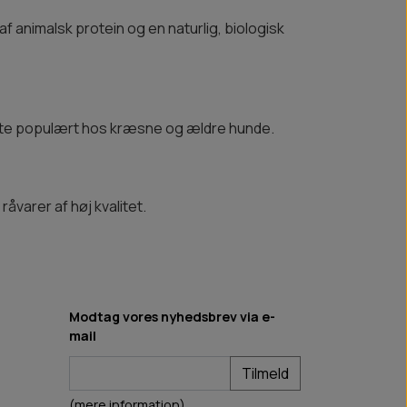
af animalsk protein og en naturlig, biologisk
 ofte populært hos kræsne og ældre hunde.
åvarer af høj kvalitet.
Modtag vores nyhedsbrev via e-
mail
Tilmeld
(mere information)