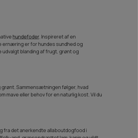
mative
hundefoder
. Inspireret af en
de ernæring er for hundes sundhed og
 udvalgt blanding af frugt, grønt og
 og grønt. Sammensætningen følger, hvad
som mave eller behov for en naturlig kost. Vil du
g fra det anerkendte allaboutdogfood i
ffolk-and, græsopdrættet lam, kanin og vildt