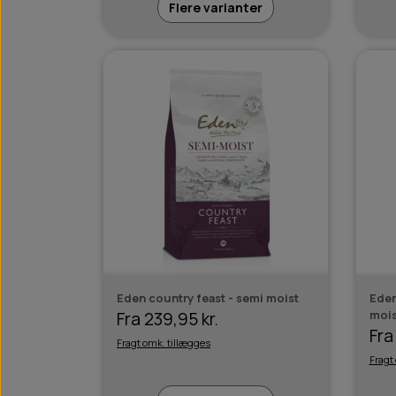
Flere varianter
Eden country feast - semi moist
Eden
mois
Fra 239,95 kr.
Fra
Fragt omk. tillægges
Fragt