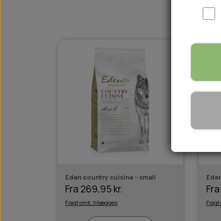
WOOLF ULTIMATE
TIL HJEMMET
WOLFSBLUT
STØVLER
WOLFBLUT VETLINE
VASK OG IMPRÆGNERING
KOSTTILSKUD
VÅDFODER TIL HUNDE
TOPPING TIL TØRFODER
🐕 HUNDETØJ
SVØMMEVESTE
SKO OG STRØMPER
JAKKER TIL HUNDE
Eden country cuisine - small
Eden
Fra 269,95 kr.
Fra
Fragt omk. tillægges
Fragt