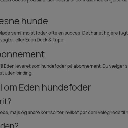
ræsne hunde
bløde semi-moist foder ofte en succes. Det har et højere fugt
vagtel, eller
Eden Duck & Tripe
.
abonnement
du få Eden leveret som
hundefoder på abonnement
. Du vælger se
st uden binding.
ål om Eden hundefoder
rit?
r hvede, majs og andre kornsorter, hvilket gør dem velegnede til
Eden?