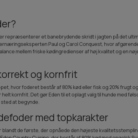
der?
der repræsenterer et banebrydende skridt i jagten på det ulti
e, ernæringseksperten Paul og Carol Conquest, hvor afgøren
ance mellem friske kødingredienser af høj kvalitet og en nøje
orrekt og kornfrit
ppet, hvor foderet består af 80% kød eller fisk og 20% frugt
 helt kornfrit. Det gør Eden til et oplagt valg til hunde med føl
 sted at begynde.
ndefoder med topkarakter
 blandt de første, der opnåede den højeste kvalitetsstemplin
l
Eden Country Cuisine
, der består af 80% kød med engelsk Su