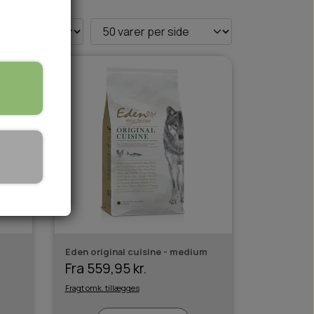
🏕️ TRÆNING & AKTIVITET
TRÆNING
AKTIVITETSLEGETØJ
Eden original cuisine - medium
Fra 559,95 kr.
Fragt omk. tillægges