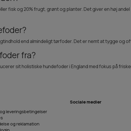
ler fisk og 20% frugt, grønt og planter. Det giver en høj andel 
efoder?
ugtindhold end almindeligt tørfoder. Det er nemt at tygge og
oder fra?
ucerer sit holistiske hundefoder i England med fokus på friske r
Sociale medier
 og leveringsbetingelser
es
delse og reklamation
login