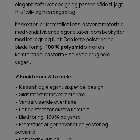
elegant, tofarvet design og passer både til jagt,
friluftsliv og hverdagsbrug.
Kasketten er fremstillet i et slidstærkt materiale
med vandafvisende egenskaber, som beskytter
mod let regn og fugt. Den lette polstring og
bløde foring i
100 % polyamid
sikrer en
komfortabel pasform – selv ved brug hele
dagen.
✔ Funktioner & fordele
• Klassisk og elegant sixpence-design
• Slidstærkt tofarvet materiale
• Vandafvisende overflade
• Let polstret for ekstra komfort
• Blød foring i 100 % polyamid
• Fremstillet af genanvendt polyester og
polyamid
• Let vægt – kun ca. 60 g