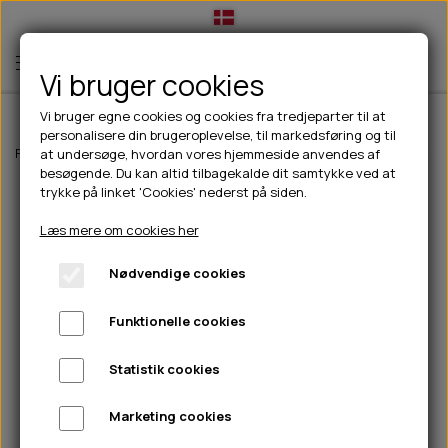
Vi bruger cookies
Vi bruger egne cookies og cookies fra tredjeparter til at
personalisere din brugeroplevelse, til markedsføring og til
TIL HUND
Forside
Outdoor
Huer og vanter
Pinewood Nydala Classic Sixpe
at undersøge, hvordan vores hjemmeside anvendes af
besøgende. Du kan altid tilbagekalde dit samtykke ved at
💧FODER- VANDSKÅLE
TIL HUNDEEJER
trykke på linket 'Cookies' nederst på siden.
SLIK- & SNUSEMÅTTER
🥩 HUNDEFODER
DRIKKEFLASKER/TERMOFLASKER
TIL KAT
Læs mere om cookies her
🦺 HALSBÅND, LINER & SELER
FODER- & VANDSKÅLE
BELCANDO
HØMHØM POSER & DISPENSER
TILBUD
Nødvendige cookies
🦴 GODBIDDER & SNACKS
GODBIDSTASKE
CARNILOVE
LØB/TRÆNING
NYHEDER
Funktionelle cookies
🍖 SMAGSVARIANTER
🎾 LEGETØJ
HALSBÅND
CHICOPEE
HUER OG VANTER
🦠 PLEJE & HYGIEJNE
ABONNEMENT
TYGGEBEN
BOLDE
SELER
EDEN
GRIS
PINEWOOD SALES
Statistik cookies
HUNDESHAMPOO & BALSAM
HUNDEFODER UDEN KORN
100% NATURLIG SNACK
🐕 HUNDETØJ
OKSE & KALV
BAMSER
LINER
PINEWOOD TØJ
Marketing cookies
TÆNDER, ØRE, ØJE, POTER & NÆSE
🐾 UDSTYR & KOMFORT
SVØMMEVESTE
REBLEGETØJ
STORKØB
ISEGRIM
LYGTER
HEST
REGNTØJ