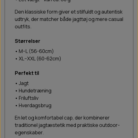
Den klassiske form giver et stilfuldt og autentisk
udtryk, der matcher både jagttøj og mere casual
outfits.
Størrelser
• M–L (56-60cm)
• XL–XXL (60-62cm)
Perfekt til
• Jagt
• Hundetræning
• Friluftsliv
• Hverdagsbrug
En let og komfortabel cap, der kombinerer
traditionel jagtæstetik med praktiske outdoor-
egenskaber.