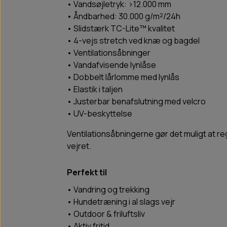
• Vandsøjletryk: >12.000 mm
• Åndbarhed: 30.000 g/m²/24h
• Slidstærk TC-Lite™ kvalitet
• 4-vejs stretch ved knæ og bagdel
• Ventilationsåbninger
• Vandafvisende lynlåse
• Dobbelt lårlomme med lynlås
• Elastik i taljen
• Justerbar benafslutning med velcro
• UV-beskyttelse
Ventilationsåbningerne gør det muligt at r
vejret.
Perfekt til
• Vandring og trekking
• Hundetræning i al slags vejr
• Outdoor & friluftsliv
• Aktiv fritid