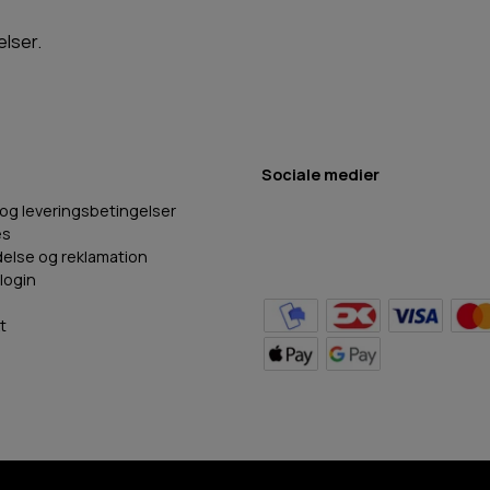
elser.
Sociale medier
 og leveringsbetingelser
es
delse og reklamation
login
t
BB Hundefoder
2024
©