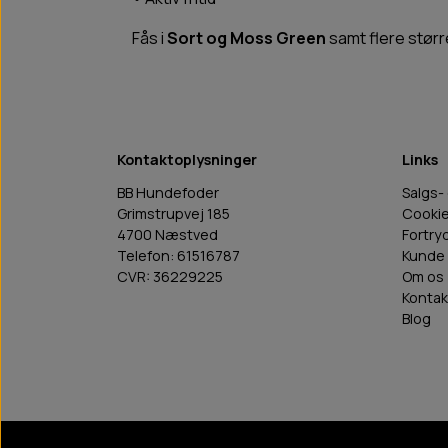
Fås i
Sort og Moss Green
samt flere størr
Kontaktoplysninger
Links
BB Hundefoder
Salgs-
Grimstrupvej 185
Cooki
4700 Næstved
Fortry
Telefon: 61516787
Kunde 
CVR: 36229225
Om os
Kontak
Blog