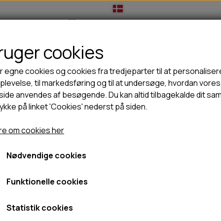
bruger cookies
IL HUNDEEJER
TIL KAT
TILBUD
NYHEDER
r egne cookies og cookies fra tredjeparter til at personaliser
levelse, til markedsføring og til at undersøge, hvordan vores
ide anvendes af besøgende. Du kan altid tilbagekalde dit sa
rykke på linket 'Cookies' nederst på siden.
🦺 HALSBÅND, LINER & SELER
🦴 GODBIDDER & SNACKS
Caribou TC extreme - Herre
GODBIDSTASKE
TYGGEBEN
Pinewood Caribou TC ext
e om cookies her
HALSBÅND
100% NATURLIG SNACK
SELER
STORKØB
Nødvendige cookies
999,00 kr.
LINER
HORN & GEVIR
LYGTER
BLØDE GODBIDDER/SNACKS
Fragt omk. tillægges
Funktionelle cookies
TRANSPORT SELE
KORNFRI GODBIDDER TIL HUNDE
Varenummer: 5185-
IS
Statistik cookies
PØLSER