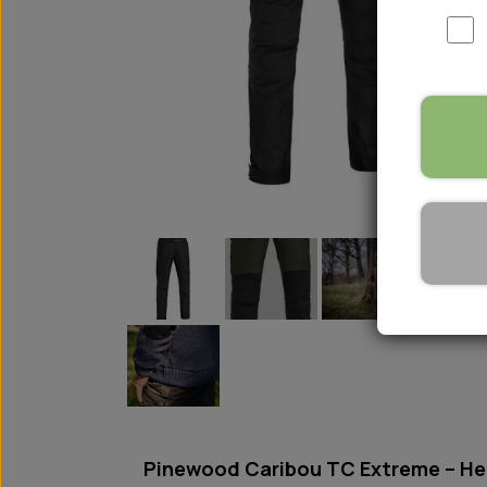
WOOLF ULTIMATE
TIL HJEMMET
WOLFSBLUT
STØVLER
WOLFBLUT VETLINE
VASK OG IMPRÆGNERING
KOSTTILSKUD
VÅDFODER TIL HUNDE
TOPPING TIL TØRFODER
🐕 HUNDETØJ
SVØMMEVESTE
SKO OG STRØMPER
JAKKER TIL HUNDE
Pinewood Caribou TC Extreme – He