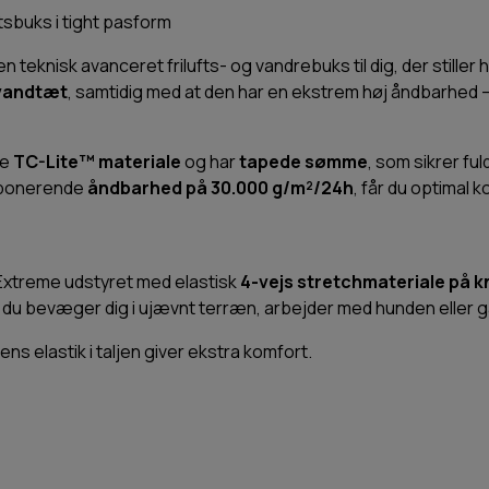
tsbuks i tight pasform
en teknisk avanceret frilufts- og vandrebuks til dig, der stiller 
 vandtæt
, samtidig med at den har en ekstrem høj åndbarhed – 
ke
TC-Lite™ materiale
og har
tapede sømme
, som sikrer fu
mponerende
åndbarhed på 30.000 g/m²/24h
, får du optimal k
 Extreme udstyret med elastisk
4-vejs stretchmateriale på 
r du bevæger dig i ujævnt terræn, arbejder med hunden eller g
 elastik i taljen giver ekstra komfort.