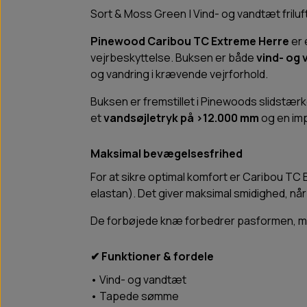
Sort & Moss Green | Vind- og vandtæt friluf
Pinewood Caribou TC Extreme Herre
er 
vejrbeskyttelse. Buksen er både
vind- og
og vandring i krævende vejrforhold.
Buksen er fremstillet i Pinewoods slidstær
et
vandsøjletryk på >12.000 mm
og en i
Maksimal bevægelsesfrihed
For at sikre optimal komfort er Caribou TC
elastan). Det giver maksimal smidighed, nå
De forbøjede knæ forbedrer pasformen, mens
✔ Funktioner & fordele
• Vind- og vandtæt
• Tapede sømme