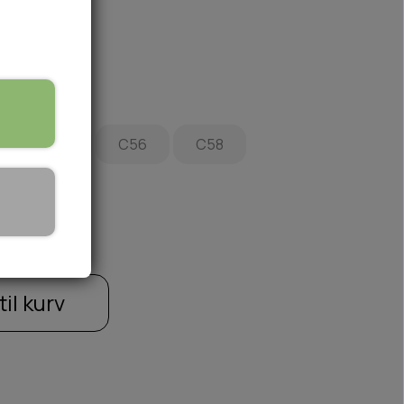
C54
C56
C58
🏕️ TRÆNING & AKTIVITET
TRÆNING
AKTIVITETSLEGETØJ
til kurv