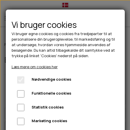
Vi bruger cookies
Vi bruger egne cookies og cookies fra tredjeparter til at
personalisere din brugeroplevelse, til markedsføring og til
TIL HUND
Forside
Til hunde
Godbidder & Snacks
Bløde godbidder/snacks
at undersøge, hvordan vores hjemmeside anvendes af
besøgende. Du kan altid tilbagekalde dit samtykke ved at
💧FODER- VANDSKÅLE
TIL HUNDEEJER
trykke på linket 'Cookies' nederst på siden.
Bløde godbidder/snacks
SLIK- & SNUSEMÅTTER
🥩 HUNDEFODER
DRIKKEFLASKER/TERMOFLASKER
TIL KAT
Læs mere om cookies her
🦺 HALSBÅND, LINER & SELER
FODER- & VANDSKÅLE
BELCANDO
HØMHØM POSER & DISPENSER
TILBUD
Nødvendige cookies
Pris
Størrelse
Mærke
🦴 GODBIDDER & SNACKS
GODBIDSTASKE
CARNILOVE
LØB/TRÆNING
NYHEDER
Funktionelle cookies
🍖 SMAGSVARIANTER
🎾 LEGETØJ
HALSBÅND
CHICOPEE
HUER OG VANTER
Side 1 / 3
Forrige side
Næste side
🦠 PLEJE & HYGIEJNE
ABONNEMENT
TYGGEBEN
BOLDE
SELER
EDEN
GRIS
PINEWOOD SALES
Statistik cookies
HUNDESHAMPOO & BALSAM
HUNDEFODER UDEN KORN
100% NATURLIG SNACK
🐕 HUNDETØJ
OKSE & KALV
BAMSER
LINER
PINEWOOD TØJ
Marketing cookies
TÆNDER, ØRE, ØJE, POTER & NÆSE
🐾 UDSTYR & KOMFORT
SVØMMEVESTE
REBLEGETØJ
STORKØB
ISEGRIM
LYGTER
HEST
REGNTØJ