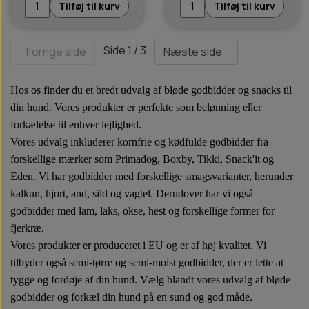
Tilføj til kurv
Tilføj til kurv
Side 1 / 3
Forrige side
Næste side
Hos os finder du et bredt udvalg af bløde godbidder og snacks til
din hund. Vores produkter er perfekte som belønning eller
forkælelse til enhver lejlighed.
Vores udvalg inkluderer kornfrie og kødfulde godbidder fra
forskellige mærker som Primadog, Boxby, Tikki, Snack'it og
Eden. Vi har godbidder med forskellige smagsvarianter, herunder
kalkun, hjort, and, sild og vagtel. Derudover har vi også
godbidder med lam, laks, okse, hest og forskellige former for
fjerkræ.
Vores produkter er produceret i EU og er af høj kvalitet. Vi
tilbyder også semi-tørre og semi-moist godbidder, der er lette at
tygge og fordøje af din hund. Vælg blandt vores udvalg af bløde
godbidder og forkæl din hund på en sund og god måde.