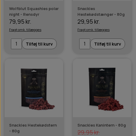
Wolfblut Squashies polar
Snackies
night - Rensdyr
Hestekødstænger - 80g
79,95 kr.
29,95 kr.
Fragt omk. tillægges
Fragt omk. tillægges
Tilføj til kurv
Tilføj til kurv
Snackies Hestekødstern
Snackies Kanintern - 80g
- 80g
29,95 kr.