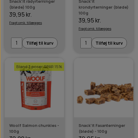
Snack'it rådyrterninger
Snack'it
(bløde) 100g
krondyrterninger (bløde)
100g
39,95 kr.
39,95 kr.
Fragt omk. tillægges
Fragt omk. tillægges
Tilføj til kurv
Tilføj til kurv
Bland 3 poser SPAR 15%
Woolf Salmon chunkies -
Snack'it Fasanterninger
100g
(bløde) - 100g