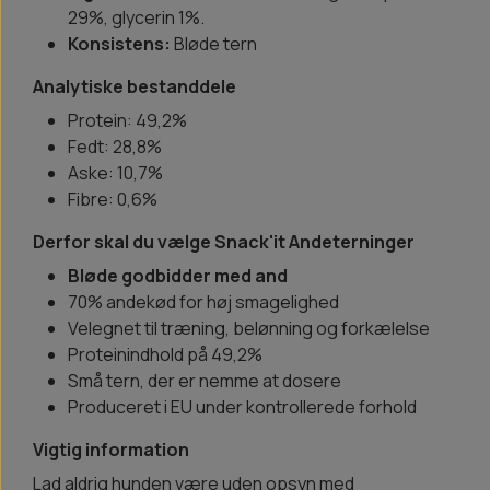
29%, glycerin 1%.
Konsistens:
Bløde tern
Analytiske bestanddele
Protein: 49,2%
Fedt: 28,8%
Aske: 10,7%
Fibre: 0,6%
Derfor skal du vælge Snack'it Andeterninger
Bløde godbidder med and
70% andekød for høj smagelighed
Velegnet til træning, belønning og forkælelse
Proteinindhold på 49,2%
Små tern, der er nemme at dosere
Produceret i EU under kontrollerede forhold
Vigtig information
Lad aldrig hunden være uden opsyn med