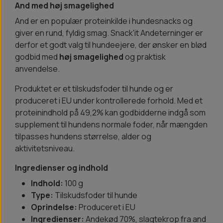
And med høj smagelighed
And er en populær proteinkilde i hundesnacks og
giver en rund, fyldig smag. Snack'it Andeterninger er
derfor et godt valg til hundeejere, der ønsker en blød
godbid med
høj smagelighed
og praktisk
anvendelse.
Produktet er et tilskudsfoder til hunde og er
produceret i EU under kontrollerede forhold. Med et
proteinindhold på 49,2% kan godbidderne indgå som
supplement til hundens normale foder, når mængden
tilpasses hundens størrelse, alder og
aktivitetsniveau.
Ingredienser og indhold
Indhold:
100 g
Type:
Tilskudsfoder til hunde
Oprindelse:
Produceret i EU
Ingredienser:
Andekød 70%, slagtekrop fra and