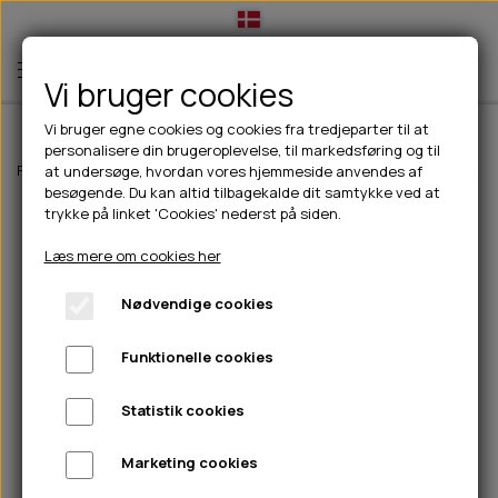
Vi bruger cookies
Vi bruger egne cookies og cookies fra tredjeparter til at
personalisere din brugeroplevelse, til markedsføring og til
TIL HUND
Forside
Til hunde
Godbidder & Snacks
Kornfri godbidder til hunde
at undersøge, hvordan vores hjemmeside anvendes af
besøgende. Du kan altid tilbagekalde dit samtykke ved at
💧FODER- VANDSKÅLE
TIL HUNDEEJER
trykke på linket 'Cookies' nederst på siden.
SLIK- & SNUSEMÅTTER
🥩 HUNDEFODER
DRIKKEFLASKER/TERMOFLASKER
TIL KAT
Læs mere om cookies her
🦺 HALSBÅND, LINER & SELER
FODER- & VANDSKÅLE
BELCANDO
HØMHØM POSER & DISPENSER
TILBUD
Nødvendige cookies
🦴 GODBIDDER & SNACKS
GODBIDSTASKE
CARNILOVE
LØB/TRÆNING
NYHEDER
Funktionelle cookies
🍖 SMAGSVARIANTER
🎾 LEGETØJ
HALSBÅND
CHICOPEE
HUER OG VANTER
🦠 PLEJE & HYGIEJNE
ABONNEMENT
TYGGEBEN
BOLDE
SELER
EDEN
GRIS
PINEWOOD SALES
Statistik cookies
HUNDESHAMPOO & BALSAM
HUNDEFODER UDEN KORN
100% NATURLIG SNACK
🐕 HUNDETØJ
OKSE & KALV
BAMSER
LINER
PINEWOOD TØJ
Marketing cookies
TÆNDER, ØRE, ØJE, POTER & NÆSE
🐾 UDSTYR & KOMFORT
SVØMMEVESTE
REBLEGETØJ
STORKØB
ISEGRIM
LYGTER
HEST
REGNTØJ