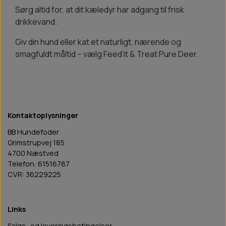
Sørg altid for, at dit kæledyr har adgang til frisk
drikkevand.
Giv din hund eller kat et naturligt, nærende og
smagfuldt måltid – vælg Feed’it & Treat Pure Deer.
Kontaktoplysninger
BB Hundefoder
Grimstrupvej 185
4700 Næstved
Telefon: 61516787
CVR: 36229225
Links
Salgs- og leveringsbetingelser