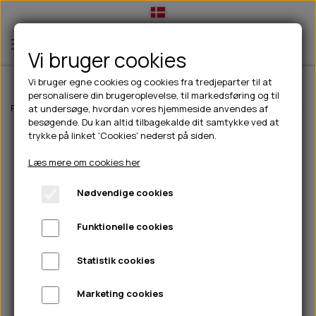
Vi bruger cookies
Vi bruger egne cookies og cookies fra tredjeparter til at
personalisere din brugeroplevelse, til markedsføring og til
TIL HUND
Forside
Til hunde
Hundefoder
Vådfoder til hunde
Feed'it & Treat
at undersøge, hvordan vores hjemmeside anvendes af
besøgende. Du kan altid tilbagekalde dit samtykke ved at
💧FODER- VANDSKÅLE
TIL HUNDEEJER
trykke på linket 'Cookies' nederst på siden.
SLIK- & SNUSEMÅTTER
🥩 HUNDEFODER
DRIKKEFLASKER/TERMOFLASKER
TIL KAT
Læs mere om cookies her
🦺 HALSBÅND, LINER & SELER
FODER- & VANDSKÅLE
BELCANDO
HØMHØM POSER & DISPENSER
TILBUD
Nødvendige cookies
🦴 GODBIDDER & SNACKS
GODBIDSTASKE
CARNILOVE
LØB/TRÆNING
NYHEDER
Funktionelle cookies
🍖 SMAGSVARIANTER
🎾 LEGETØJ
HALSBÅND
CHICOPEE
HUER OG VANTER
🦠 PLEJE & HYGIEJNE
ABONNEMENT
TYGGEBEN
BOLDE
SELER
EDEN
GRIS
PINEWOOD SALES
Statistik cookies
HUNDESHAMPOO & BALSAM
HUNDEFODER UDEN KORN
100% NATURLIG SNACK
🐕 HUNDETØJ
OKSE & KALV
BAMSER
LINER
PINEWOOD TØJ
Marketing cookies
TÆNDER, ØRE, ØJE, POTER & NÆSE
🐾 UDSTYR & KOMFORT
SVØMMEVESTE
REBLEGETØJ
STORKØB
ISEGRIM
LYGTER
HEST
REGNTØJ