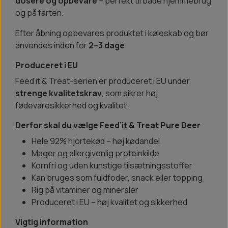
dosere og opbevare
– perfekt til både hjemmebrug
og på farten.
Efter åbning opbevares produktet i køleskab og bør
anvendes inden for
2–3 dage
.
Produceret i EU
Feed’it & Treat-serien er produceret i EU under
strenge kvalitetskrav
, som sikrer høj
fødevaresikkerhed og kvalitet.
Derfor skal du vælge Feed’it & Treat Pure Deer
Hele 92% hjortekød – høj kødandel
Mager og allergivenlig proteinkilde
Kornfri og uden kunstige tilsætningsstoffer
Kan bruges som fuldfoder, snack eller topping
Rig på vitaminer og mineraler
Produceret i EU – høj kvalitet og sikkerhed
Vigtig information