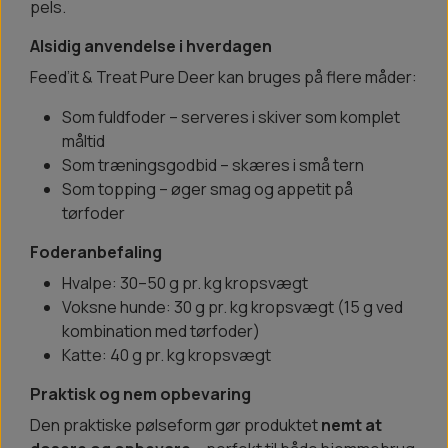
pels.
Alsidig anvendelse i hverdagen
Feed’it & Treat Pure Deer kan bruges på flere måder:
Som fuldfoder – serveres i skiver som komplet
måltid
Som træningsgodbid – skæres i små tern
Som topping – øger smag og appetit på
tørfoder
Foderanbefaling
Hvalpe: 30–50 g pr. kg kropsvægt
Voksne hunde: 30 g pr. kg kropsvægt (15 g ved
kombination med tørfoder)
Katte: 40 g pr. kg kropsvægt
Praktisk og nem opbevaring
Den praktiske pølseform gør produktet
nemt at