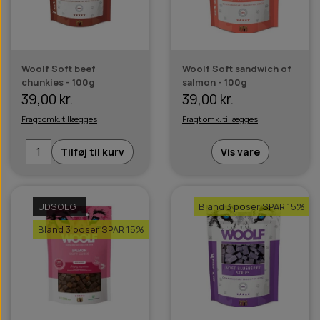
Woolf Soft beef
Woolf Soft sandwich of
chunkies - 100g
salmon - 100g
39,00 kr.
39,00 kr.
Fragt omk. tillægges
Fragt omk. tillægges
Tilføj til kurv
Vis vare
UDSOLGT
Bland 3 poser SPAR 15%
Bland 3 poser SPAR 15%