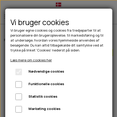
Vi bruger cookies
Vi bruger egne cookies og cookies fra tredjeparter til at
personalisere din brugeroplevelse, til markedsføring og til
TIL HUND
Forside
Til hunde
Godbidder & Snacks
Kornfri godbidder til hunde
at undersøge, hvordan vores hjemmeside anvendes af
besøgende. Du kan altid tilbagekalde dit samtykke ved at
💧FODER- VANDSKÅLE
TIL HUNDEEJER
trykke på linket 'Cookies' nederst på siden.
Bland 3 poser SPAR 15%
SLIK- & SNUSEMÅTTER
🥩 HUNDEFODER
DRIKKEFLASKER/TERMOFLASKER
TIL KAT
Læs mere om cookies her
🦺 HALSBÅND, LINER & SELER
FODER- & VANDSKÅLE
BELCANDO
HØMHØM POSER & DISPENSER
TILBUD
Nødvendige cookies
🦴 GODBIDDER & SNACKS
GODBIDSTASKE
CARNILOVE
LØB/TRÆNING
NYHEDER
Funktionelle cookies
🍖 SMAGSVARIANTER
🎾 LEGETØJ
HALSBÅND
CHICOPEE
HUER OG VANTER
🦠 PLEJE & HYGIEJNE
ABONNEMENT
TYGGEBEN
BOLDE
SELER
EDEN
GRIS
PINEWOOD SALES
Statistik cookies
HUNDESHAMPOO & BALSAM
HUNDEFODER UDEN KORN
100% NATURLIG SNACK
🐕 HUNDETØJ
OKSE & KALV
BAMSER
LINER
PINEWOOD TØJ
Marketing cookies
TÆNDER, ØRE, ØJE, POTER & NÆSE
🐾 UDSTYR & KOMFORT
SVØMMEVESTE
REBLEGETØJ
STORKØB
ISEGRIM
LYGTER
HEST
REGNTØJ