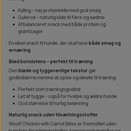
Kylling – høj proteinkilde med god smag
Gulerod – naturlig kilde til fibre og sødme
Afbalanceret snack med både protein og
grøntsager
En ideel snack til hunde, der skal have
både smag og
ernæring
.
Blød konsistens – perfekt til træning
Den
bløde og tyggevenlige tekstur
gør
godbidderne nemme at spise og ideelle til træning.
Perfekt som træningsgodbid
Let at tygge – også for hvalpe og ældre hunde
God størrelse til hurtig belønning
Naturlig snack uden tilsætningsstoffer
Woolf Chicken with Carrot Bites er fremstillet uden
kunstige tilsætningsstoffer, konserveringsmidler og