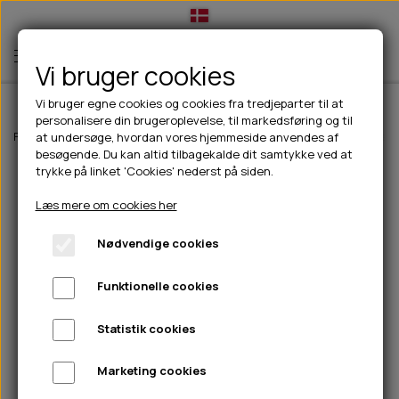
Vi bruger cookies
Vi bruger egne cookies og cookies fra tredjeparter til at
personalisere din brugeroplevelse, til markedsføring og til
TIL HUND
Forside
Til hunde
Godbidder & Snacks
Bløde godbidder/snacks
at undersøge, hvordan vores hjemmeside anvendes af
besøgende. Du kan altid tilbagekalde dit samtykke ved at
💧FODER- VANDSKÅLE
TIL HUNDEEJER
trykke på linket 'Cookies' nederst på siden.
SLIK- & SNUSEMÅTTER
🥩 HUNDEFODER
DRIKKEFLASKER/TERMOFLASKER
TIL KAT
Læs mere om cookies her
🦺 HALSBÅND, LINER & SELER
FODER- & VANDSKÅLE
BELCANDO
HØMHØM POSER & DISPENSER
TILBUD
Nødvendige cookies
🦴 GODBIDDER & SNACKS
GODBIDSTASKE
CARNILOVE
LØB/TRÆNING
NYHEDER
Funktionelle cookies
🍖 SMAGSVARIANTER
🎾 LEGETØJ
HALSBÅND
CHICOPEE
HUER OG VANTER
🦠 PLEJE & HYGIEJNE
ABONNEMENT
TYGGEBEN
BOLDE
SELER
EDEN
GRIS
PINEWOOD SALES
Statistik cookies
HUNDESHAMPOO & BALSAM
HUNDEFODER UDEN KORN
100% NATURLIG SNACK
🐕 HUNDETØJ
OKSE & KALV
BAMSER
LINER
PINEWOOD TØJ
Marketing cookies
TÆNDER, ØRE, ØJE, POTER & NÆSE
🐾 UDSTYR & KOMFORT
SVØMMEVESTE
REBLEGETØJ
STORKØB
ISEGRIM
LYGTER
HEST
REGNTØJ