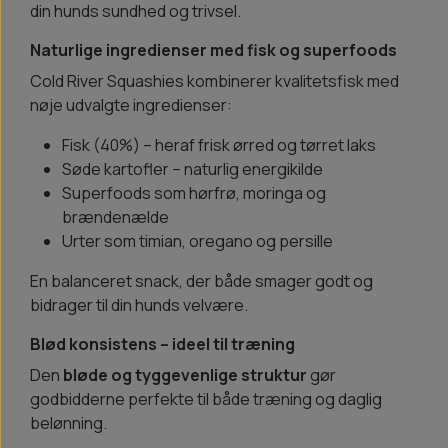
din hunds sundhed og trivsel.
Naturlige ingredienser med fisk og superfoods
Cold River Squashies kombinerer kvalitetsfisk med
nøje udvalgte ingredienser:
Fisk (40%) – heraf frisk ørred og tørret laks
Søde kartofler – naturlig energikilde
Superfoods som hørfrø, moringa og
brændenælde
Urter som timian, oregano og persille
En balanceret snack, der både smager godt og
bidrager til din hunds velvære.
Blød konsistens – ideel til træning
Den
bløde og tyggevenlige struktur
gør
godbidderne perfekte til både træning og daglig
belønning.