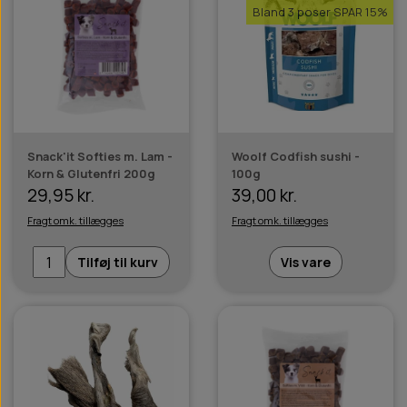
Bland 3 poser SPAR 15%
Snack'it Softies m. Lam -
Woolf Codfish sushi -
Korn & Glutenfri 200g
100g
29,95 kr.
39,00 kr.
Fragt omk. tillægges
Fragt omk. tillægges
Tilføj til kurv
Vis vare