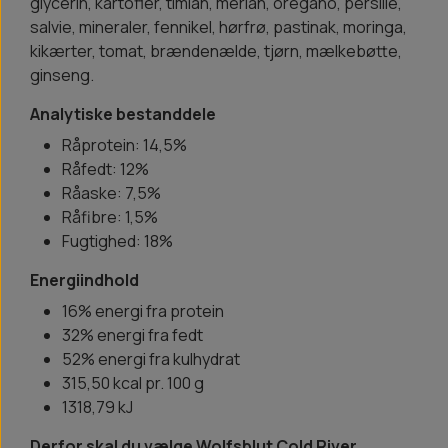
glycerin, kartofler, timian, merian, oregano, persille,
salvie, mineraler, fennikel, hørfrø, pastinak, moringa,
kikærter, tomat, brændenælde, tjørn, mælkebøtte,
ginseng.
Analytiske bestanddele
Råprotein: 14,5%
Råfedt: 12%
Råaske: 7,5%
Råfibre: 1,5%
Fugtighed: 18%
Energiindhold
16% energi fra protein
32% energi fra fedt
52% energi fra kulhydrat
315,50 kcal pr. 100 g
1318,79 kJ
Derfor skal du vælge Wolfsblut Cold River