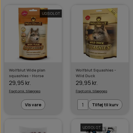
UDSOLGT
Wolfblut Wide plan
Wolfblut Squashies -
squashies - Horse
Wild Duck
29,95 kr.
29,95 kr.
Fragt omk. tillægges
Fragt omk. tillægges
Vis vare
Tilføj til kurv
UDSOLGT