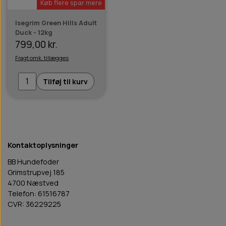
Køb flere spar mere
Isegrim Green Hills Adult
Duck - 12kg
799,00 kr.
Fragt omk. tillægges
Tilføj til kurv
Kontaktoplysninger
BB Hundefoder
Grimstrupvej 185
4700 Næstved
Telefon: 61516787
CVR: 36229225