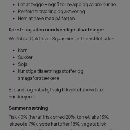
Let at tygge – også for hvalpe og ældre hunde
Perfekt til træning og aktivering
Nem at have med på farten
Kornfri og uden unødvendige tilsætninger
Wolfsblut Cold River Squashies er fremstillet uden:
Korn
Sukker
Soja
Kunstige tilsætningsstoffer og
smagsforstærkere
Et sundt og naturligt valg til kvalitetsbevidste
hundeejere.
Sammensætning
Fisk 40% (heraf frisk ørred 20%, tørret laks 13%,
lakseolie 7%), søde kartofler 18%, vegetabilsk