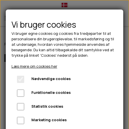
Vi bruger cookies
Vi bruger egne cookies og cookies fra tredjeparter til at
personalisere din brugeroplevelse, til markedsføring og til
TIL HUND
Forside
Outdoor
Pinewood tøj
Dame
Pinewood Finnveden Windb
at undersøge, hvordan vores hjemmeside anvendes af
besøgende. Du kan altid tilbagekalde dit samtykke ved at
💧FODER- VANDSKÅLE
TIL HUNDEEJER
trykke på linket 'Cookies' nederst på siden.
Flere Farver
SLIK- & SNUSEMÅTTER
🥩 HUNDEFODER
DRIKKEFLASKER/TERMOFLASKER
TIL KAT
Læs mere om cookies her
🦺 HALSBÅND, LINER & SELER
FODER- & VANDSKÅLE
BELCANDO
HØMHØM POSER & DISPENSER
TILBUD
Nødvendige cookies
🦴 GODBIDDER & SNACKS
GODBIDSTASKE
CARNILOVE
LØB/TRÆNING
NYHEDER
Funktionelle cookies
🍖 SMAGSVARIANTER
🎾 LEGETØJ
HALSBÅND
CHICOPEE
HUER OG VANTER
🦠 PLEJE & HYGIEJNE
ABONNEMENT
TYGGEBEN
BOLDE
SELER
EDEN
GRIS
PINEWOOD SALES
Statistik cookies
HUNDESHAMPOO & BALSAM
HUNDEFODER UDEN KORN
100% NATURLIG SNACK
🐕 HUNDETØJ
OKSE & KALV
BAMSER
LINER
PINEWOOD TØJ
Marketing cookies
TÆNDER, ØRE, ØJE, POTER & NÆSE
🐾 UDSTYR & KOMFORT
SVØMMEVESTE
REBLEGETØJ
STORKØB
ISEGRIM
LYGTER
HEST
REGNTØJ