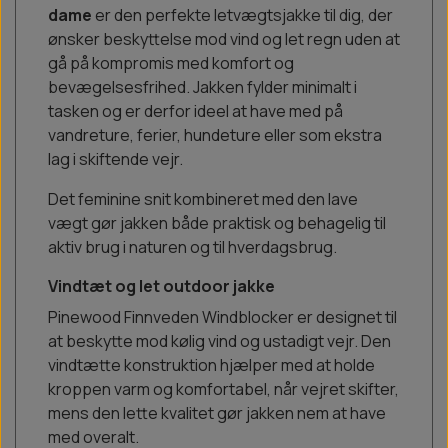
dame
er den perfekte letvægtsjakke til dig, der
ønsker beskyttelse mod vind og let regn uden at
gå på kompromis med komfort og
bevægelsesfrihed. Jakken fylder minimalt i
tasken og er derfor ideel at have med på
vandreture, ferier, hundeture eller som ekstra
lag i skiftende vejr.
Det feminine snit kombineret med den lave
vægt gør jakken både praktisk og behagelig til
aktiv brug i naturen og til hverdagsbrug.
Vindtæt og let outdoor jakke
Pinewood Finnveden Windblocker er designet til
at beskytte mod kølig vind og ustadigt vejr. Den
vindtætte konstruktion hjælper med at holde
kroppen varm og komfortabel, når vejret skifter,
mens den lette kvalitet gør jakken nem at have
med overalt.