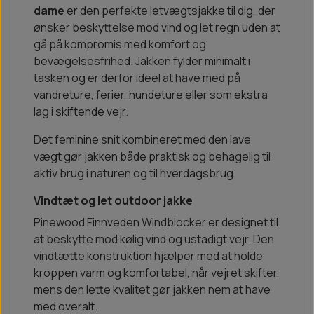
dame
er den perfekte letvægtsjakke til dig, der
ønsker beskyttelse mod vind og let regn uden at
gå på kompromis med komfort og
bevægelsesfrihed. Jakken fylder minimalt i
tasken og er derfor ideel at have med på
vandreture, ferier, hundeture eller som ekstra
lag i skiftende vejr.
Det feminine snit kombineret med den lave
vægt gør jakken både praktisk og behagelig til
aktiv brug i naturen og til hverdagsbrug.
Vindtæt og let outdoor jakke
Pinewood Finnveden Windblocker er designet til
at beskytte mod kølig vind og ustadigt vejr. Den
vindtætte konstruktion hjælper med at holde
kroppen varm og komfortabel, når vejret skifter,
mens den lette kvalitet gør jakken nem at have
med overalt.