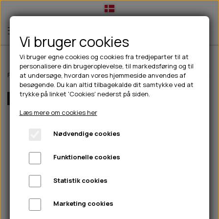
Vi bruger cookies
Vi bruger egne cookies og cookies fra tredjeparter til at
personalisere din brugeroplevelse, til markedsføring og til
TIL HUND
Forside
Outdoor
Pinewood tøj
Dame
Pinewood Finnveden Windb
at undersøge, hvordan vores hjemmeside anvendes af
besøgende. Du kan altid tilbagekalde dit samtykke ved at
💧FODER- VANDSKÅLE
TIL HUNDEEJER
trykke på linket 'Cookies' nederst på siden.
Flere Farver
SLIK- & SNUSEMÅTTER
🥩 HUNDEFODER
DRIKKEFLASKER/TERMOFLASKER
TIL KAT
Læs mere om cookies her
🦺 HALSBÅND, LINER & SELER
FODER- & VANDSKÅLE
BELCANDO
HØMHØM POSER & DISPENSER
TILBUD
Nødvendige cookies
🦴 GODBIDDER & SNACKS
GODBIDSTASKE
CARNILOVE
LØB/TRÆNING
NYHEDER
Funktionelle cookies
🍖 SMAGSVARIANTER
🎾 LEGETØJ
HALSBÅND
CHICOPEE
HUER OG VANTER
🦠 PLEJE & HYGIEJNE
ABONNEMENT
TYGGEBEN
BOLDE
SELER
EDEN
GRIS
PINEWOOD SALES
Statistik cookies
HUNDESHAMPOO & BALSAM
HUNDEFODER UDEN KORN
100% NATURLIG SNACK
🐕 HUNDETØJ
OKSE & KALV
BAMSER
LINER
PINEWOOD TØJ
Marketing cookies
TÆNDER, ØRE, ØJE, POTER & NÆSE
🐾 UDSTYR & KOMFORT
SVØMMEVESTE
REBLEGETØJ
STORKØB
ISEGRIM
LYGTER
HEST
REGNTØJ