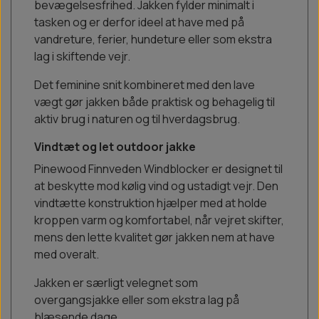
bevægelsesfrihed. Jakken fylder minimalt i
tasken og er derfor ideel at have med på
vandreture, ferier, hundeture eller som ekstra
lag i skiftende vejr.
Det feminine snit kombineret med den lave
vægt gør jakken både praktisk og behagelig til
aktiv brug i naturen og til hverdagsbrug.
Vindtæt og let outdoor jakke
Pinewood Finnveden Windblocker er designet til
at beskytte mod kølig vind og ustadigt vejr. Den
vindtætte konstruktion hjælper med at holde
kroppen varm og komfortabel, når vejret skifter,
mens den lette kvalitet gør jakken nem at have
med overalt.
Jakken er særligt velegnet som
overgangsjakke eller som ekstra lag på
blæsende dage.