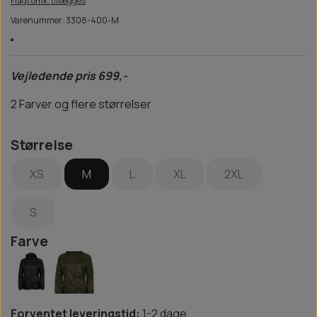
Fragt omk. tillægges
Varenummer: 3308-400-M
Vejledende pris 699,-
2 Farver og flere størrelser
Størrelse
XS
M
L
XL
2XL
S
Farve
Forventet leveringstid:
1-2 dage