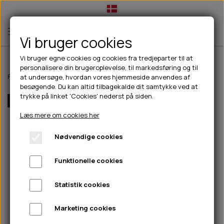
Vi bruger cookies
Vi bruger egne cookies og cookies fra tredjeparter til at
personalisere din brugeroplevelse, til markedsføring og til
TIL HUND
Forside
Outdoor
Pinewood tøj
Dame
Pinewood Finnveden Windb
at undersøge, hvordan vores hjemmeside anvendes af
besøgende. Du kan altid tilbagekalde dit samtykke ved at
💧FODER- VANDSKÅLE
TIL HUNDEEJER
trykke på linket 'Cookies' nederst på siden.
Flere Farver
SLIK- & SNUSEMÅTTER
🥩 HUNDEFODER
DRIKKEFLASKER/TERMOFLASKER
TIL KAT
Læs mere om cookies her
🦺 HALSBÅND, LINER & SELER
FODER- & VANDSKÅLE
BELCANDO
HØMHØM POSER & DISPENSER
TILBUD
Nødvendige cookies
🦴 GODBIDDER & SNACKS
GODBIDSTASKE
CARNILOVE
LØB/TRÆNING
NYHEDER
Funktionelle cookies
🍖 SMAGSVARIANTER
🎾 LEGETØJ
HALSBÅND
CHICOPEE
HUER OG VANTER
🦠 PLEJE & HYGIEJNE
ABONNEMENT
TYGGEBEN
BOLDE
SELER
EDEN
GRIS
PINEWOOD SALES
Statistik cookies
HUNDESHAMPOO & BALSAM
HUNDEFODER UDEN KORN
100% NATURLIG SNACK
🐕 HUNDETØJ
OKSE & KALV
BAMSER
LINER
PINEWOOD TØJ
Marketing cookies
TÆNDER, ØRE, ØJE, POTER & NÆSE
🐾 UDSTYR & KOMFORT
SVØMMEVESTE
REBLEGETØJ
STORKØB
ISEGRIM
LYGTER
HEST
REGNTØJ