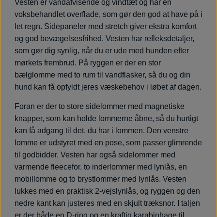
Vesten er vandafvisende og vindtæt og har en
voksbehandlet overflade, som gør den god at have på i
let regn. Sidepaneler med stretch giver ekstra komfort
og god bevægelsesfrihed. Vesten har refleksdetaljer,
som gør dig synlig, når du er ude med hunden efter
mørkets frembrud. På ryggen er der en stor
bælglomme med to rum til vandflasker, så du og din
hund kan få opfyldt jeres væskebehov i løbet af dagen.
Foran er der to store sidelommer med magnetiske
knapper, som kan holde lommerne åbne, så du hurtigt
kan få adgang til det, du har i lommen. Den venstre
lomme er udstyret med en pose, som passer glimrende
til godbidder. Vesten har også sidelommer med
varmende fleecefor, to inderlommer med lynlås, en
mobillomme og to brystlommer med lynlås. Vesten
lukkes med en praktisk 2-vejslynlås, og ryggen og den
nedre kant kan justeres med en skjult træksnor. I taljen
er der både en D-ring og en kraftig karabinhage til