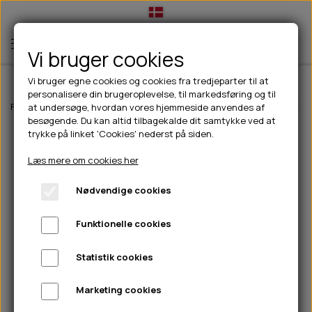
Vi bruger cookies
Vi bruger egne cookies og cookies fra tredjeparter til at
personalisere din brugeroplevelse, til markedsføring og til
TIL HUND
Forside
Outdoor
Pinewood tøj
Herre
Pinewood Dog Sports Train
at undersøge, hvordan vores hjemmeside anvendes af
besøgende. Du kan altid tilbagekalde dit samtykke ved at
💧FODER- VANDSKÅLE
TIL HUNDEEJER
trykke på linket 'Cookies' nederst på siden.
SLIK- & SNUSEMÅTTER
🥩 HUNDEFODER
DRIKKEFLASKER/TERMOFLASKER
TIL KAT
Læs mere om cookies her
🦺 HALSBÅND, LINER & SELER
FODER- & VANDSKÅLE
BELCANDO
HØMHØM POSER & DISPENSER
TILBUD
Nødvendige cookies
🦴 GODBIDDER & SNACKS
GODBIDSTASKE
CARNILOVE
LØB/TRÆNING
NYHEDER
Funktionelle cookies
🍖 SMAGSVARIANTER
🎾 LEGETØJ
HALSBÅND
CHICOPEE
HUER OG VANTER
🦠 PLEJE & HYGIEJNE
ABONNEMENT
TYGGEBEN
BOLDE
SELER
EDEN
GRIS
PINEWOOD SALES
Statistik cookies
HUNDESHAMPOO & BALSAM
HUNDEFODER UDEN KORN
100% NATURLIG SNACK
🐕 HUNDETØJ
OKSE & KALV
BAMSER
LINER
PINEWOOD TØJ
Marketing cookies
TÆNDER, ØRE, ØJE, POTER & NÆSE
🐾 UDSTYR & KOMFORT
SVØMMEVESTE
REBLEGETØJ
STORKØB
ISEGRIM
LYGTER
HEST
REGNTØJ