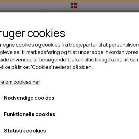
bruger cookies
IL HUNDEEJER
TIL KAT
TILBUD
NYHEDER
r egne cookies og cookies fra tredjeparter til at personaliser
levelse, til markedsføring og til at undersøge, hvordan vores
ide anvendes af besøgende. Du kan altid tilbagekalde dit sa
rykke på linket 'Cookies' nederst på siden.
🦺 HALSBÅND, LINER & SELER
🦴 GODBIDDER & SNACKS
ka Visibility regnjakke - TAUPE
GODBIDSTASKE
TYGGEBEN
Paikka Visibility regnjakk
e om cookies her
HALSBÅND
100% NATURLIG SNACK
SELER
STORKØB
Nødvendige cookies
25cm
LINER
HORN & GEVIR
565,00 kr.
LYGTER
BLØDE GODBIDDER/SNACKS
Funktionelle cookies
TRANSPORT SELE
KORNFRI GODBIDDER TIL HUNDE
Fragt omk. tillægges
IS
Statistik cookies
Varenummer: 1041037
PØLSER