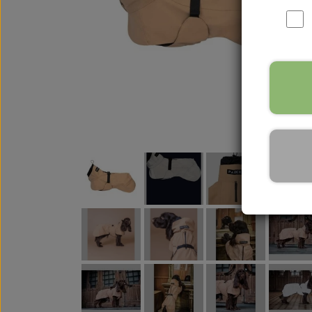
WOOLF ULTIMATE
TIL HJEMMET
WOLFSBLUT
STØVLER
WOLFBLUT VETLINE
VASK OG IMPRÆGNERING
KOSTTILSKUD
VÅDFODER TIL HUNDE
TOPPING TIL TØRFODER
🐕 HUNDETØJ
SVØMMEVESTE
SKO OG STRØMPER
JAKKER TIL HUNDE