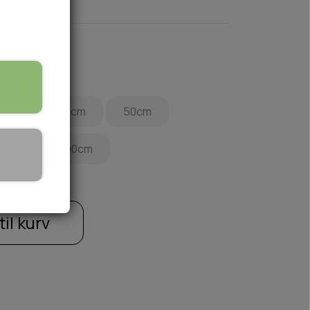
0cm
45cm
50cm
🏕️ TRÆNING & AKTIVITET
80cm
90cm
TRÆNING
AKTIVITETSLEGETØJ
til kurv