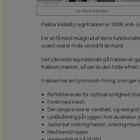
Se flere billeder
Paikka Visibility regnfrakken er 100% vind-
For at få mest muligt ud af dens funktionalit
svært ved at finde vej ind til din hund.
Det ydereste lag materiale på frakken er gan
frakken i mørket, så ser du den fulde effekt.
Frakken har en tynd mesh-foring, som gør re
Reflekterende for optimal synlighed i tra
Foret med mesh
Den lange krave er vandtæt, og ved god t
Lynlåsåbning på ryggen, hvis du ønsker 
Justerbar omkring halsen, omkring mave
Med benstropper
Vandsøjletryk på 10.000