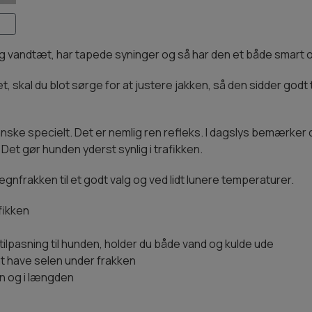
 og vandtæt, har tapede syninger og så har den et både smart o
et, skal du blot sørge for at justere jakken, så den sidder godt 
ske specielt. Det er nemlig ren refleks. I dagslys bemærker du 
 Det gør hunden yderst synlig i trafikken.
gnfrakken til et godt valg og ved lidt lunere temperaturer.
fikken
ilpasning til hunden, holder du både vand og kulde ude
at have selen under frakken
n og i længden