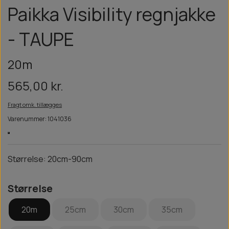
Paikka Visibility regnjakke
- TAUPE
20m
565,00 kr.
Fragt omk. tillægges
Varenummer: 1041036
Størrelse: 20cm-90cm
Størrelse
20m
25cm
30cm
35cm