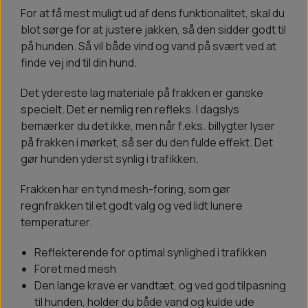
For at få mest muligt ud af dens funktionalitet, skal du
blot sørge for at justere jakken, så den sidder godt til
på hunden. Så vil både vind og vand på svært ved at
finde vej ind til din hund.
Det ydereste lag materiale på frakken er ganske
specielt. Det er nemlig ren refleks. I dagslys
bemærker du det ikke, men når f.eks. billygter lyser
på frakken i mørket, så ser du den fulde effekt. Det
gør hunden yderst synlig i trafikken.
Frakken har en tynd mesh-foring, som gør
regnfrakken til et godt valg og ved lidt lunere
temperaturer.
Reflekterende for optimal synlighed i trafikken
Foret med mesh
Den lange krave er vandtæt, og ved god tilpasning
til hunden, holder du både vand og kulde ude