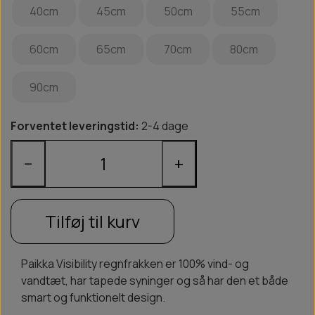
40cm
45cm
50cm
55cm
60cm
65cm
70cm
80cm
90cm
Forventet leveringstid:
2-4 dage
−
+
Tilføj til kurv
Paikka Visibility regnfrakken er 100% vind- og
vandtæt, har tapede syninger og så har den et både
smart og funktionelt design.