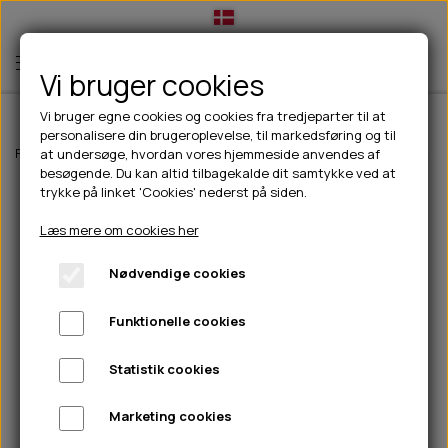
Vi bruger cookies
Vi bruger egne cookies og cookies fra tredjeparter til at
personalisere din brugeroplevelse, til markedsføring og til
TIL HUND
Forside
Til hunde
Hundetøj
Jakker til hunde
Paikka Visibility reg
at undersøge, hvordan vores hjemmeside anvendes af
besøgende. Du kan altid tilbagekalde dit samtykke ved at
💧FODER- VANDSKÅLE
TIL HUNDEEJER
trykke på linket 'Cookies' nederst på siden.
SLIK- & SNUSEMÅTTER
🥩 HUNDEFODER
DRIKKEFLASKER/TERMOFLASKER
TIL KAT
Læs mere om cookies her
🦺 HALSBÅND, LINER & SELER
FODER- & VANDSKÅLE
BELCANDO
HØMHØM POSER & DISPENSER
TILBUD
Nødvendige cookies
🦴 GODBIDDER & SNACKS
GODBIDSTASKE
CARNILOVE
LØB/TRÆNING
NYHEDER
Funktionelle cookies
🍖 SMAGSVARIANTER
🎾 LEGETØJ
HALSBÅND
CHICOPEE
HUER OG VANTER
🦠 PLEJE & HYGIEJNE
ABONNEMENT
TYGGEBEN
BOLDE
SELER
EDEN
GRIS
PINEWOOD SALES
Statistik cookies
HUNDESHAMPOO & BALSAM
HUNDEFODER UDEN KORN
100% NATURLIG SNACK
🐕 HUNDETØJ
OKSE & KALV
BAMSER
LINER
PINEWOOD TØJ
Marketing cookies
TÆNDER, ØRE, ØJE, POTER & NÆSE
🐾 UDSTYR & KOMFORT
SVØMMEVESTE
REBLEGETØJ
STORKØB
ISEGRIM
LYGTER
HEST
REGNTØJ