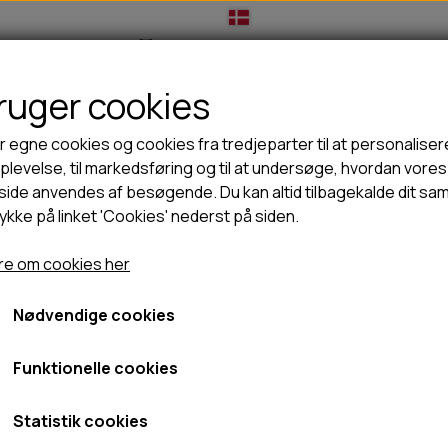
bruger cookies
IL HUNDEEJER
TIL KAT
TILBUD
NYHEDER
r egne cookies og cookies fra tredjeparter til at personaliser
levelse, til markedsføring og til at undersøge, hvordan vores
ide anvendes af besøgende. Du kan altid tilbagekalde dit sa
rykke på linket 'Cookies' nederst på siden.
🦺 HALSBÅND, LINER & SELER
🦴 GODBIDDER & SNACKS
og Copenhagen comfort walk pro sele 3.0
GODBIDSTASKE
TYGGEBEN
Dog Copenhagen comfort w
e om cookies her
HALSBÅND
100% NATURLIG SNACK
SELER
STORKØB
Nødvendige cookies
GUL, XL
LINER
HORN & GEVIR
489,00 kr.
LYGTER
BLØDE GODBIDDER/SNACKS
Funktionelle cookies
TRANSPORT SELE
KORNFRI GODBIDDER TIL HUNDE
Fragt omk. tillægges
IS
Statistik cookies
Varenummer: HAR0561
PØLSER