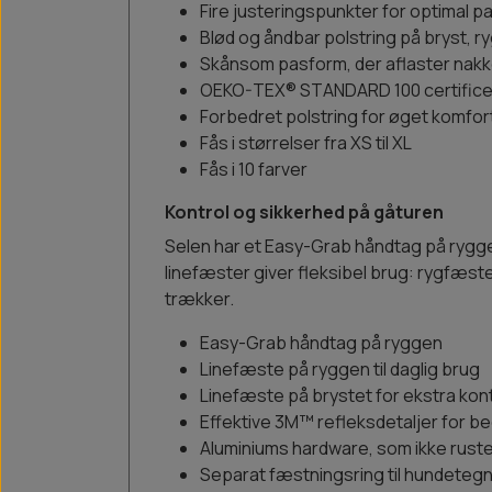
Fire justeringspunkter for optimal 
Blød og åndbar polstring på bryst, 
Skånsom pasform, der aflaster nakk
OEKO-TEX® STANDARD 100 certifice
Forbedret polstring for øget komfor
Fås i størrelser fra XS til XL
Fås i 10 farver
Kontrol og sikkerhed på gåturen
Selen har et Easy-Grab håndtag på ryggen,
linefæster giver fleksibel brug: rygfæste
trækker.
Easy-Grab håndtag på ryggen
Linefæste på ryggen til daglig brug
Linefæste på brystet for ekstra kont
Effektive 3M™ refleksdetaljer for b
Aluminiums hardware, som ikke rust
Separat fæstningsring til hundeteg