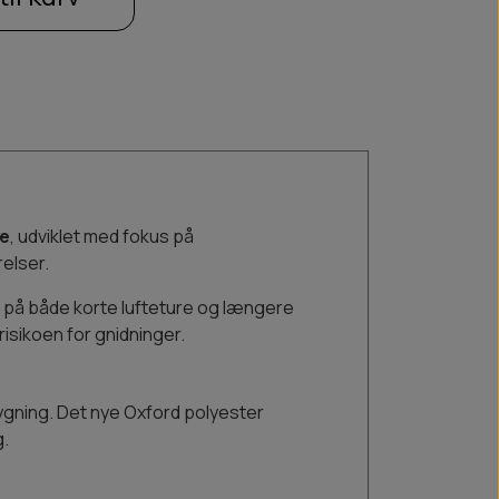
de
, udviklet med fokus på
elser.
 på både korte lufteture og længere
isikoen for gnidninger.
bygning. Det nye Oxford polyester
g.