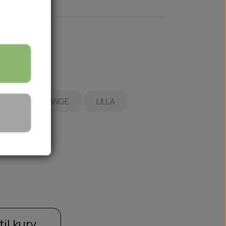
BLÅ
ORANGE
LILLA
🏕️ TRÆNING & AKTIVITET
TRÆNING
AKTIVITETSLEGETØJ
til kurv