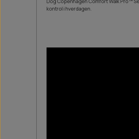
Dog Copenhagen Comfort Walk Pro™ Sele 3
kontrol i hverdagen.