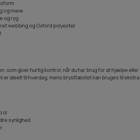
pasform
ryg og mave
e og ryg
ret webbing og Oxford polyester
t
 som giver hurtig kontrol, når du har brug for at hjælpe eller
t er ideelt til hverdag, mens brystfæstet kan bruges til ekstra
rol
edre synlighed
er
n