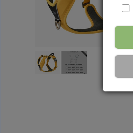
WOOLF ULTIMATE
TIL HJEMMET
WOLFSBLUT
STØVLER
WOLFBLUT VETLINE
VASK OG IMPRÆGNERING
KOSTTILSKUD
VÅDFODER TIL HUNDE
TOPPING TIL TØRFODER
🐕 HUNDETØJ
SVØMMEVESTE
SKO OG STRØMPER
JAKKER TIL HUNDE