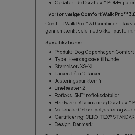
Opdaterede Duraflex™ POM-spæn
Hvorfor vælge Comfort Walk Pro™ 3.
Comfort Walk Pro™ 3.0 kombinerer lav væg
gennemtænkt sele med sikker pasform, st
Specifikationer
Produkt: Dog Copenhagen Comfort 
Type: Hverdagssele til hunde
Størrelser: XS-XL
Farver: Fås i 10 farver
Justeringspunkter: 4
Linefæster: 2
Refleks: 3M™ refleksdetaljer
Hardware: Aluminium og Duraflex
Materiale: Oxford polyester og web
Certificering: OEKO-TEX® STANDAR
Design: Danmark