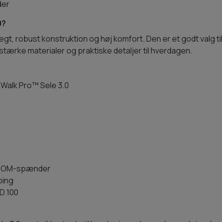
der
0?
t, robust konstruktion og høj komfort. Den er et godt valg ti
ærke materialer og praktiske detaljer til hverdagen.
Walk Pro™ Sele 3.0
™ POM-spænder
bing
D 100