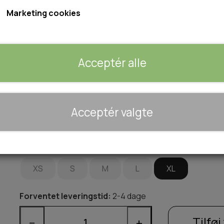
Marketing cookies
Fås i 10 farver og størrelser fra XS til XL.
Se størrelsesguide i billeder
Acceptér alle
Farve
GUL
BEIGE
SORT
BRUN
🐾 UDSTYR & KOMFORT
Acceptér valgte
TRANSPORT
PINK
RØD
GRØN
SENGE OG TÆPPER
HUNDEGÅRD/GITTER
Størrelse
SOMMERTING
XS
S
M
L
XL
Forventet leveringstid:
2-4 dage
Tilføj 
−
+