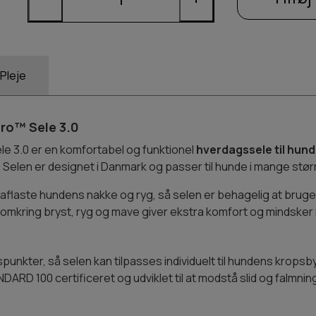
Pleje
ro™ Sele 3.0
 3.0 er en komfortabel og funktionel
hverdagssele til hun
Selen er designet i Danmark og passer til hunde i mange størr
flaste hundens nakke og ryg, så selen er behagelig at bruge
omkring bryst, ryg og mave giver ekstra komfort og mindsker r
spunkter, så selen kan tilpasses individuelt til hundens krops
D 100 certificeret og udviklet til at modstå slid og falmnin