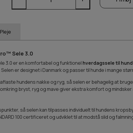
Pleje
ro™ Sele 3.0
 3.0 er en komfortabel og funktionel
hverdagssele til hun
Selen er designet i Danmark og passer til hunde i mange størr
flaste hundens nakke og ryg, så selen er behagelig at bruge
omkring bryst, ryg og mave giver ekstra komfort og mindsker r
spunkter, så selen kan tilpasses individuelt til hundens krops
D 100 certificeret og udviklet til at modstå slid og falmnin