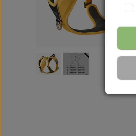
WOOLF ULTIMATE
TIL HJEMMET
WOLFSBLUT
STØVLER
WOLFBLUT VETLINE
VASK OG IMPRÆGNERING
KOSTTILSKUD
VÅDFODER TIL HUNDE
TOPPING TIL TØRFODER
🐕 HUNDETØJ
SVØMMEVESTE
SKO OG STRØMPER
JAKKER TIL HUNDE