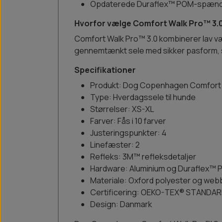
Opdaterede Duraflex™ POM-spæn
Hvorfor vælge Comfort Walk Pro™ 3.
Comfort Walk Pro™ 3.0 kombinerer lav væg
gennemtænkt sele med sikker pasform, st
Specifikationer
Produkt: Dog Copenhagen Comfort 
Type: Hverdagssele til hunde
Størrelser: XS-XL
Farver: Fås i 10 farver
Justeringspunkter: 4
Linefæster: 2
Refleks: 3M™ refleksdetaljer
Hardware: Aluminium og Duraflex
Materiale: Oxford polyester og web
Certificering: OEKO-TEX® STANDAR
Design: Danmark