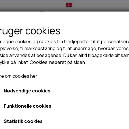
bruger cookies
IL HUNDEEJER
TIL KAT
TILBUD
NYHEDER
r egne cookies og cookies fra tredjeparter til at personaliser
levelse, til markedsføring og til at undersøge, hvordan vores
ide anvendes af besøgende. Du kan altid tilbagekalde dit sa
rykke på linket 'Cookies' nederst på siden.
🦺 HALSBÅND, LINER & SELER
🦴 GODBIDDER & SNACKS
og Copenhagen comfort walk pro sele 3.0
GODBIDSTASKE
TYGGEBEN
Dog Copenhagen comfort w
e om cookies her
HALSBÅND
100% NATURLIG SNACK
SELER
STORKØB
Nødvendige cookies
GUL, L
LINER
HORN & GEVIR
449,00 kr.
LYGTER
BLØDE GODBIDDER/SNACKS
Funktionelle cookies
TRANSPORT SELE
KORNFRI GODBIDDER TIL HUNDE
Fragt omk. tillægges
IS
Statistik cookies
Varenummer: HAR0559
PØLSER