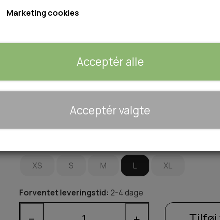
Marketing cookies
Fås i 10 farver og størrelser fra XS til XL.
Se størrelsesguide i billeder
Acceptér alle
Farve
GUL
BEIGE
SORT
BRUN
🐾 UDSTYR & KOMFORT
Acceptér valgte
TRANSPORT
PINK
RØD
GRØN
SENGE OG TÆPPER
HUNDEGÅRD/GITTER
Størrelse
SOMMERTING
XS
S
M
L
XL
Forventet leveringstid:
2-4 dage
Tilføj 
−
+