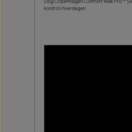
Dog Copenhagen Comfort Walk Pro™ Sele 3
kontrol i hverdagen.