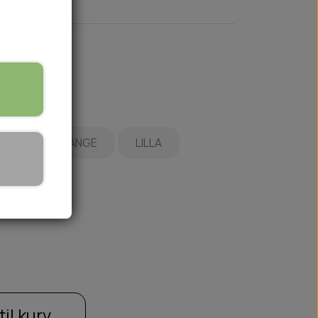
BLÅ
ORANGE
LILLA
🏕️ TRÆNING & AKTIVITET
TRÆNING
AKTIVITETSLEGETØJ
til kurv