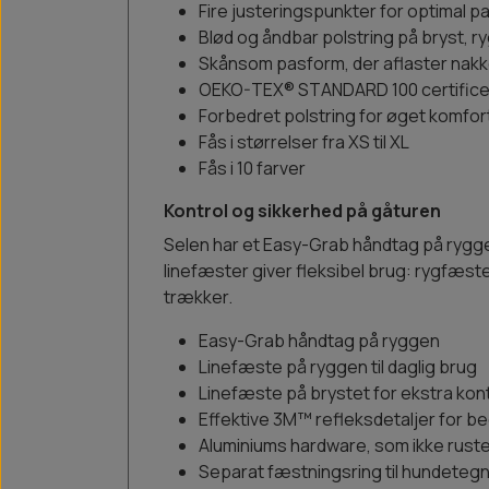
Fire justeringspunkter for optimal 
Blød og åndbar polstring på bryst, 
Skånsom pasform, der aflaster nakk
OEKO-TEX® STANDARD 100 certifice
Forbedret polstring for øget komfor
Fås i størrelser fra XS til XL
Fås i 10 farver
Kontrol og sikkerhed på gåturen
Selen har et Easy-Grab håndtag på ryggen,
linefæster giver fleksibel brug: rygfæste
trækker.
Easy-Grab håndtag på ryggen
Linefæste på ryggen til daglig brug
Linefæste på brystet for ekstra kont
Effektive 3M™ refleksdetaljer for b
Aluminiums hardware, som ikke rust
Separat fæstningsring til hundeteg