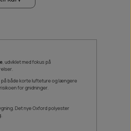
de
, udviklet med fokus på
elser.
 på både korte lufteture og længere
isikoen for gnidninger.
bygning. Det nye Oxford polyester
g.