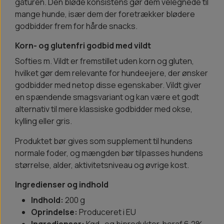
gåturen. Den bløde konsistens gør dem velegnede til
mange hunde, især dem der foretrækker blødere
godbidder frem for hårde snacks.
Korn- og glutenfri godbid med vildt
Softies m. Vildt er fremstillet uden korn og gluten,
hvilket gør dem relevante for hundeejere, der ønsker
godbidder med netop disse egenskaber. Vildt giver
en spændende smagsvariant og kan være et godt
alternativ til mere klassiske godbidder med okse,
kylling eller gris.
Produktet bør gives som supplement til hundens
normale foder, og mængden bør tilpasses hundens
størrelse, alder, aktivitetsniveau og øvrige kost.
Ingredienser og indhold
Indhold:
200 g
Oprindelse:
Produceret i EU