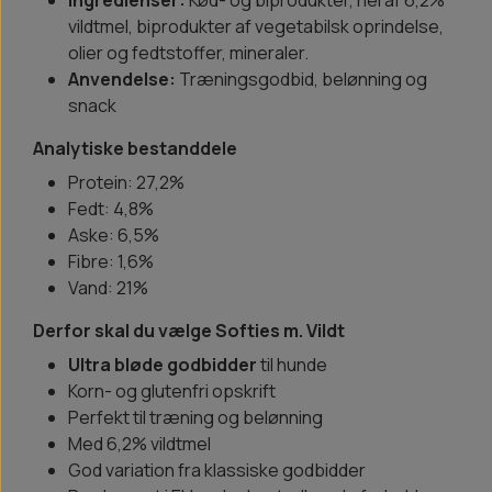
Ingredienser:
Kød- og biprodukter, heraf 6,2%
vildtmel, biprodukter af vegetabilsk oprindelse,
olier og fedtstoffer, mineraler.
Anvendelse:
Træningsgodbid, belønning og
snack
Analytiske bestanddele
Protein: 27,2%
Fedt: 4,8%
Aske: 6,5%
Fibre: 1,6%
Vand: 21%
Derfor skal du vælge Softies m. Vildt
Ultra bløde godbidder
til hunde
Korn- og glutenfri opskrift
Perfekt til træning og belønning
Med 6,2% vildtmel
God variation fra klassiske godbidder