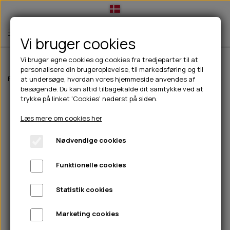
Vi bruger cookies
Vi bruger egne cookies og cookies fra tredjeparter til at
personalisere din brugeroplevelse, til markedsføring og til
TIL HUND
Forside
Til hunde
Godbidder & Snacks
Bløde godbidder/snacks
at undersøge, hvordan vores hjemmeside anvendes af
besøgende. Du kan altid tilbagekalde dit samtykke ved at
💧FODER- VANDSKÅLE
TIL HUNDEEJER
trykke på linket 'Cookies' nederst på siden.
SLIK- & SNUSEMÅTTER
🥩 HUNDEFODER
DRIKKEFLASKER/TERMOFLASKER
TIL KAT
Læs mere om cookies her
🦺 HALSBÅND, LINER & SELER
FODER- & VANDSKÅLE
BELCANDO
HØMHØM POSER & DISPENSER
TILBUD
Nødvendige cookies
🦴 GODBIDDER & SNACKS
GODBIDSTASKE
CARNILOVE
LØB/TRÆNING
NYHEDER
Funktionelle cookies
🍖 SMAGSVARIANTER
🎾 LEGETØJ
HALSBÅND
CHICOPEE
HUER OG VANTER
🦠 PLEJE & HYGIEJNE
ABONNEMENT
TYGGEBEN
BOLDE
SELER
EDEN
GRIS
PINEWOOD SALES
Statistik cookies
HUNDESHAMPOO & BALSAM
HUNDEFODER UDEN KORN
100% NATURLIG SNACK
🐕 HUNDETØJ
OKSE & KALV
BAMSER
LINER
PINEWOOD TØJ
Marketing cookies
TÆNDER, ØRE, ØJE, POTER & NÆSE
🐾 UDSTYR & KOMFORT
SVØMMEVESTE
REBLEGETØJ
STORKØB
ISEGRIM
LYGTER
HEST
REGNTØJ