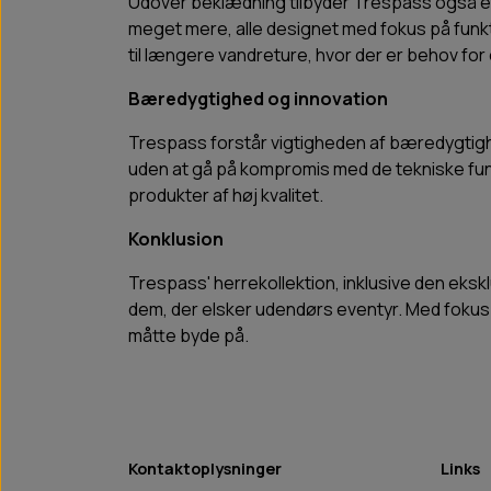
Udover beklædning tilbyder Trespass også et 
meget mere, alle designet med fokus på funkt
til længere vandreture, hvor der er behov fo
Bæredygtighed og innovation
Trespass forstår vigtigheden af bæredygtigh
uden at gå på kompromis med de tekniske funkt
produkter af høj kvalitet.
Konklusion
Trespass' herrekollektion, inklusive den eks
dem, der elsker udendørs eventyr. Med fokus på
måtte byde på.
Kontaktoplysninger
Links