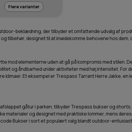
Flere varianter
tdoor-beklædning, der tilbyder et omfattende udvalg af prod
øjer og tilbehør, designet til at imødekomme behovene hos dem,
kytte mod elementerne uden at gå på kompromis med stilen. Der
bilitet og åndbarhed under aktiviteter med høj intensitet. For
ere klimaer. Et eksempel er Trespass Tarrant Herre Jakke, en l
n afslappet gåtur i parken, tilbyder Trespass bukser og short
ærke materialer og designet med praktiske lommer, mens deres
code Bukser i sort et populært valg blandt outdoor-entusiast