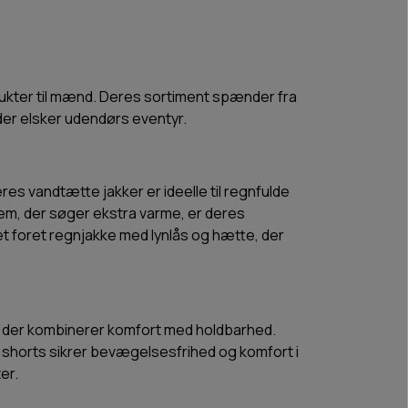
ukter til mænd. Deres sortiment spænder fra
 der elsker udendørs eventyr.
es vandtætte jakker er ideelle til regnfulde
 dem, der søger ekstra varme, er deres
et foret regnjakke med lynlås og hætte, der
s, der kombinerer komfort med holdbarhed.
 shorts sikrer bevægelsesfrihed og komfort i
er.