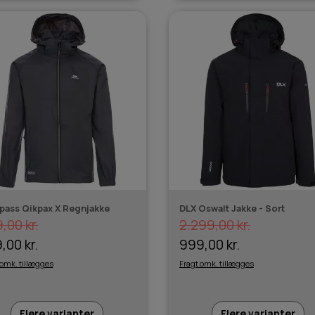
pass Qikpax X Regnjakke
DLX Oswalt Jakke - Sort
,00 kr.
2.299,00 kr.
,00 kr.
999,00 kr.
 omk. tillægges
Fragt omk. tillægges
Flere varianter
Flere varianter