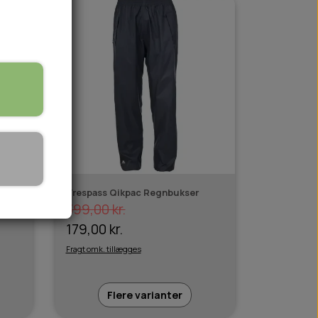
🏕️ TRÆNING & AKTIVITET
TRÆNING
AKTIVITETSLEGETØJ
-
Trespass Qikpac Regnbukser
399,00 kr.
179,00 kr.
Fragt omk. tillægges
Flere varianter