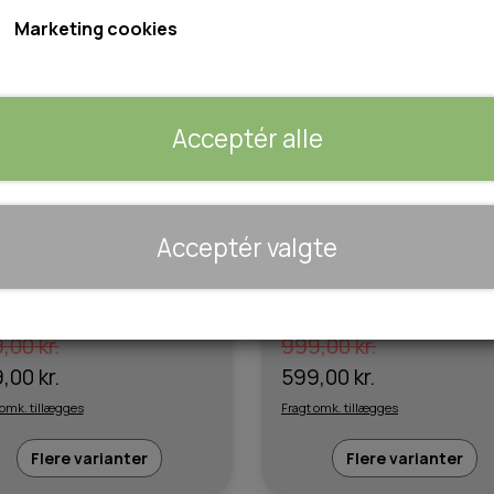
Marketing cookies
Acceptér alle
🐾 UDSTYR & KOMFORT
Acceptér valgte
TRANSPORT
SENGE OG TÆPPER
pass Scarp hverdags sko
Trespass Finley Vandrestøvle 
re)
Sort (herre)
HUNDEGÅRD/GITTER
,00 kr.
999,00 kr.
SOMMERTING
,00 kr.
599,00 kr.
 omk. tillægges
Fragt omk. tillægges
Flere varianter
Flere varianter