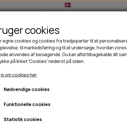
bruger cookies
IL HUNDEEJER
TIL KAT
TILBUD
NYHEDER
r egne cookies og cookies fra tredjeparter til at personaliser
levelse, til markedsføring og til at undersøge, hvordan vores
ide anvendes af besøgende. Du kan altid tilbagekalde dit sa
rykke på linket 'Cookies' nederst på siden.
🦺 HALSBÅND, LINER & SELER
🦴 GODBIDDER & SNACKS
GODBIDSTASKE
TYGGEBEN
e om cookies her
HALSBÅND
100% NATURLIG SNACK
SELER
STORKØB
Nødvendige cookies
LINER
HORN & GEVIR
LYGTER
BLØDE GODBIDDER/SNACKS
Funktionelle cookies
TRANSPORT SELE
KORNFRI GODBIDDER TIL HUNDE
IS
Statistik cookies
PØLSER