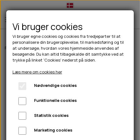
Vi bruger cookies
Vi bruger egne cookies og cookies fra tredjeparter til at
personalisere din brugeroplevelse, til markedsføring og til
TIL HUND
Forside
Outdoor
Trespass
Herre
Trespass Scarp hverdags sko (
at undersøge, hvordan vores hjemmeside anvendes af
besøgende. Du kan altid tilbagekalde dit samtykke ved at
💧FODER- VANDSKÅLE
TIL HUNDEEJER
trykke på linket 'Cookies' nederst på siden.
SLIK- & SNUSEMÅTTER
🥩 HUNDEFODER
DRIKKEFLASKER/TERMOFLASKER
TIL KAT
Læs mere om cookies her
🦺 HALSBÅND, LINER & SELER
FODER- & VANDSKÅLE
BELCANDO
HØMHØM POSER & DISPENSER
TILBUD
Nødvendige cookies
🦴 GODBIDDER & SNACKS
GODBIDSTASKE
CARNILOVE
LØB/TRÆNING
NYHEDER
Funktionelle cookies
🍖 SMAGSVARIANTER
🎾 LEGETØJ
HALSBÅND
CHICOPEE
HUER OG VANTER
🦠 PLEJE & HYGIEJNE
ABONNEMENT
TYGGEBEN
BOLDE
SELER
EDEN
GRIS
PINEWOOD SALES
Statistik cookies
HUNDESHAMPOO & BALSAM
HUNDEFODER UDEN KORN
100% NATURLIG SNACK
🐕 HUNDETØJ
OKSE & KALV
BAMSER
LINER
PINEWOOD TØJ
Marketing cookies
TÆNDER, ØRE, ØJE, POTER & NÆSE
🐾 UDSTYR & KOMFORT
SVØMMEVESTE
REBLEGETØJ
STORKØB
ISEGRIM
LYGTER
HEST
REGNTØJ