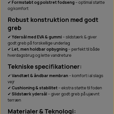
✔
Formstøbt og polstret fodseng
– optimal støtte
og komfort
Robust konstruktion med godt
greb
✔
Ydersål med EVA & gummi
– slidstærk & giver
godt greb på forskellige underlag
✔
Let, men holdbar opbygning
– perfekt til både
hverdagsbrug og lette vandreture
Tekniske specifikationer:
✔
Vandtæt & åndbar membran
– komfort i al slags
vejr
✔
Cushioning & stabilitet
– ekstra støtte til foden
✔
Slidstærk ydersål
– giver godt greb på ujævnt
terræn
Materialer & Teknologi: