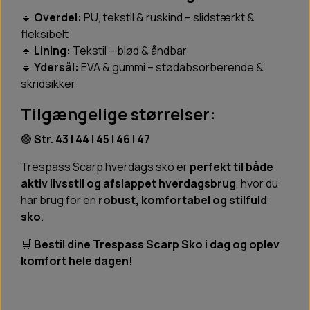
🔹
Overdel:
PU, tekstil & ruskind – slidstærkt &
fleksibelt
🔹
Lining:
Tekstil – blød & åndbar
🔹
Ydersål:
EVA & gummi – stødabsorberende &
skridsikker
Tilgængelige størrelser:
🟢
Str. 43 | 44 | 45 | 46 | 47
Trespass Scarp hverdags sko er
perfekt til både
aktiv livsstil og afslappet hverdagsbrug
, hvor du
har brug for en
robust, komfortabel og stilfuld
sko
.
🛒
Bestil dine Trespass Scarp Sko i dag og oplev
komfort hele dagen!