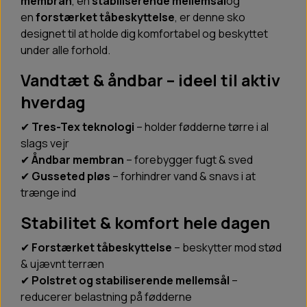
membran
, en
stabiliserende mellemsål
og
en
forstærket tåbeskyttelse
, er denne sko
designet til at holde dig komfortabel og beskyttet
under alle forhold.
Vandtæt & åndbar – ideel til aktiv
hverdag
✔
Tres-Tex teknologi
– holder fødderne tørre i al
slags vejr
✔
Åndbar membran
– forebygger fugt & sved
✔
Gusseted pløs
– forhindrer vand & snavs i at
trænge ind
Stabilitet & komfort hele dagen
✔
Forstærket tåbeskyttelse
– beskytter mod stød
& ujævnt terræn
✔
Polstret og stabiliserende mellemsål
–
reducerer belastning på fødderne