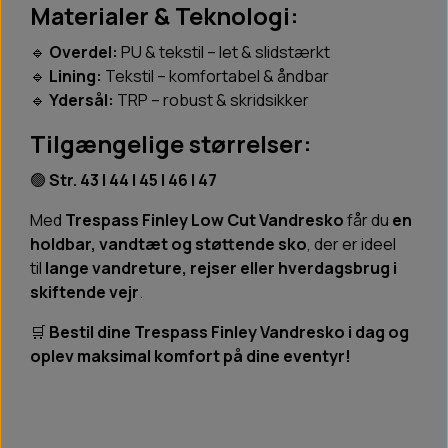
Materialer & Teknologi:
🔹
Overdel:
PU & tekstil – let & slidstærkt
🔹
Lining:
Tekstil – komfortabel & åndbar
🔹
Ydersål:
TRP – robust & skridsikker
Tilgængelige størrelser:
🟢
Str. 43 | 44 | 45 | 46 | 47
Med
Trespass Finley Low Cut Vandresko
får du
en
holdbar, vandtæt og støttende sko
, der er ideel
til
lange vandreture, rejser eller hverdagsbrug i
skiftende vejr
.
🛒
Bestil dine Trespass Finley Vandresko i dag og
oplev maksimal komfort på dine eventyr!