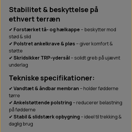
Stabilitet & beskyttelse på
ethvert terræn
✔
Forstærket tå- og hælkappe
– beskytter mod
stød & slid
✔
Polstret ankelkrave & pløs
– giver komfort &
støtte
✔
Skridsikker TRP-ydersål
– solidt greb på ujævnt
underlag
Tekniske specifikationer:
✔
Vandtæt & åndbar membran
– holder fødderne
tørre
✔
Ankelstøttende polstring
– reducerer belastning
på fødderne
✔
Stabil & slidstærk opbygning
– ideel til trekking &
daglig brug