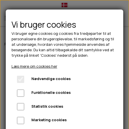
Vi bruger cookies
Vi bruger egne cookies og cookies fra tredjeparter til at
personalisere din brugeroplevelse, til markedsføring og til
TIL HUND
Forside
Outdoor
Trespass
Herre
Trespass Finley Low Cut vandr
at undersøge, hvordan vores hjemmeside anvendes af
besøgende. Du kan altid tilbagekalde dit samtykke ved at
💧FODER- VANDSKÅLE
TIL HUNDEEJER
trykke på linket 'Cookies' nederst på siden.
SLIK- & SNUSEMÅTTER
🥩 HUNDEFODER
DRIKKEFLASKER/TERMOFLASKER
TIL KAT
Læs mere om cookies her
🦺 HALSBÅND, LINER & SELER
FODER- & VANDSKÅLE
BELCANDO
HØMHØM POSER & DISPENSER
TILBUD
Nødvendige cookies
🦴 GODBIDDER & SNACKS
GODBIDSTASKE
CARNILOVE
LØB/TRÆNING
NYHEDER
Funktionelle cookies
🍖 SMAGSVARIANTER
🎾 LEGETØJ
HALSBÅND
CHICOPEE
HUER OG VANTER
🦠 PLEJE & HYGIEJNE
ABONNEMENT
TYGGEBEN
BOLDE
SELER
EDEN
GRIS
PINEWOOD SALES
Statistik cookies
HUNDESHAMPOO & BALSAM
HUNDEFODER UDEN KORN
100% NATURLIG SNACK
🐕 HUNDETØJ
OKSE & KALV
BAMSER
LINER
PINEWOOD TØJ
Marketing cookies
TÆNDER, ØRE, ØJE, POTER & NÆSE
🐾 UDSTYR & KOMFORT
SVØMMEVESTE
REBLEGETØJ
STORKØB
ISEGRIM
LYGTER
HEST
REGNTØJ