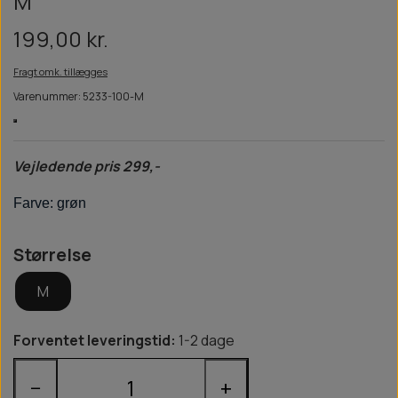
M
199,00 kr.
Fragt omk. tillægges
Varenummer: 5233-100-M
Vejledende pris 299,-
Farve: grøn
Størrelse
M
Forventet leveringstid:
1-2 dage
−
+