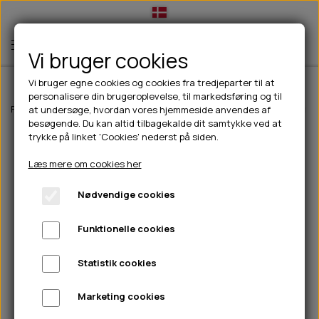
Vi bruger cookies
Vi bruger egne cookies og cookies fra tredjeparter til at
personalisere din brugeroplevelse, til markedsføring og til
TIL HUND
Forside
Outdoor
Pinewood tøj
Herre
Pinewood Summer skjorte 
at undersøge, hvordan vores hjemmeside anvendes af
besøgende. Du kan altid tilbagekalde dit samtykke ved at
💧FODER- VANDSKÅLE
TIL HUNDEEJER
trykke på linket 'Cookies' nederst på siden.
SLIK- & SNUSEMÅTTER
🥩 HUNDEFODER
DRIKKEFLASKER/TERMOFLASKER
TIL KAT
Læs mere om cookies her
🦺 HALSBÅND, LINER & SELER
FODER- & VANDSKÅLE
BELCANDO
HØMHØM POSER & DISPENSER
TILBUD
Nødvendige cookies
🦴 GODBIDDER & SNACKS
GODBIDSTASKE
CARNILOVE
LØB/TRÆNING
NYHEDER
Funktionelle cookies
🍖 SMAGSVARIANTER
🎾 LEGETØJ
HALSBÅND
CHICOPEE
HUER OG VANTER
🦠 PLEJE & HYGIEJNE
ABONNEMENT
TYGGEBEN
BOLDE
SELER
EDEN
GRIS
PINEWOOD SALES
Statistik cookies
HUNDESHAMPOO & BALSAM
HUNDEFODER UDEN KORN
100% NATURLIG SNACK
🐕 HUNDETØJ
OKSE & KALV
BAMSER
LINER
PINEWOOD TØJ
Marketing cookies
TÆNDER, ØRE, ØJE, POTER & NÆSE
🐾 UDSTYR & KOMFORT
SVØMMEVESTE
REBLEGETØJ
STORKØB
ISEGRIM
LYGTER
HEST
REGNTØJ