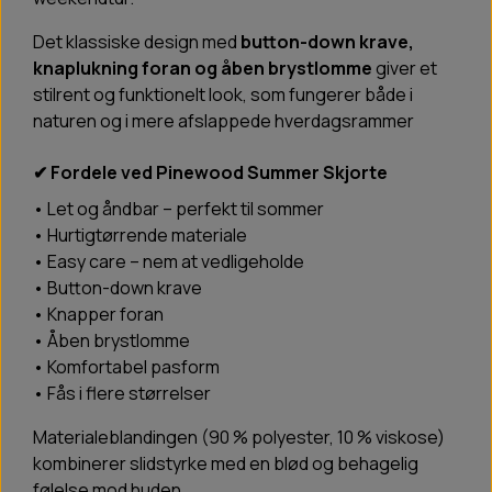
Det klassiske design med
button-down krave,
knaplukning foran og åben brystlomme
giver et
stilrent og funktionelt look, som fungerer både i
naturen og i mere afslappede hverdagsrammer
✔ Fordele ved Pinewood Summer Skjorte
• Let og åndbar – perfekt til sommer
• Hurtigtørrende materiale
• Easy care – nem at vedligeholde
• Button-down krave
• Knapper foran
• Åben brystlomme
• Komfortabel pasform
• Fås i flere størrelser
Materialeblandingen (90 % polyester, 10 % viskose)
kombinerer slidstyrke med en blød og behagelig
følelse mod huden.