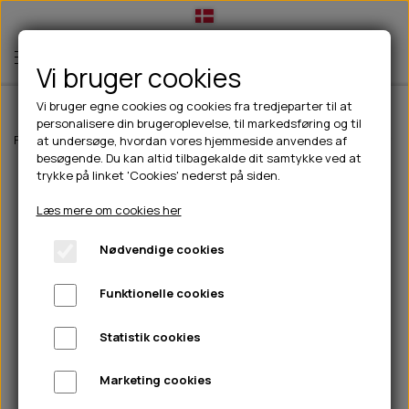
Vi bruger cookies
Vi bruger egne cookies og cookies fra tredjeparter til at
personalisere din brugeroplevelse, til markedsføring og til
TIL HUND
Forside
Outdoor
Pinewood tøj
Herre
Pinewood Hurricane Strikk
at undersøge, hvordan vores hjemmeside anvendes af
besøgende. Du kan altid tilbagekalde dit samtykke ved at
💧FODER- VANDSKÅLE
TIL HUNDEEJER
trykke på linket 'Cookies' nederst på siden.
SLIK- & SNUSEMÅTTER
🥩 HUNDEFODER
DRIKKEFLASKER/TERMOFLASKER
TIL KAT
Læs mere om cookies her
🦺 HALSBÅND, LINER & SELER
FODER- & VANDSKÅLE
BELCANDO
HØMHØM POSER & DISPENSER
TILBUD
Nødvendige cookies
🦴 GODBIDDER & SNACKS
GODBIDSTASKE
CARNILOVE
LØB/TRÆNING
NYHEDER
Funktionelle cookies
🍖 SMAGSVARIANTER
🎾 LEGETØJ
HALSBÅND
CHICOPEE
HUER OG VANTER
🦠 PLEJE & HYGIEJNE
ABONNEMENT
TYGGEBEN
BOLDE
SELER
EDEN
GRIS
PINEWOOD SALES
Statistik cookies
HUNDESHAMPOO & BALSAM
HUNDEFODER UDEN KORN
100% NATURLIG SNACK
🐕 HUNDETØJ
OKSE & KALV
BAMSER
LINER
PINEWOOD TØJ
Marketing cookies
TÆNDER, ØRE, ØJE, POTER & NÆSE
🐾 UDSTYR & KOMFORT
SVØMMEVESTE
REBLEGETØJ
STORKØB
ISEGRIM
LYGTER
HEST
REGNTØJ