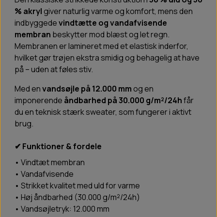
% akryl
giver naturlig varme og komfort, mens den
indbyggede
vindtætte og vandafvisende
membran
beskytter mod blæst og let regn.
Membranen er lamineret med et elastisk inderfor,
hvilket gør trøjen ekstra smidig og behagelig at have
på – uden at føles stiv.
Med en
vandsøjle på 12.000 mm
og en
imponerende
åndbarhed på 30.000 g/m²/24h
får
du en teknisk stærk sweater, som fungerer i aktivt
brug.
✔ Funktioner & fordele
• Vindtæt membran
• Vandafvisende
• Strikket kvalitet med uld for varme
• Høj åndbarhed (30.000 g/m²/24h)
• Vandsøjletryk: 12.000 mm