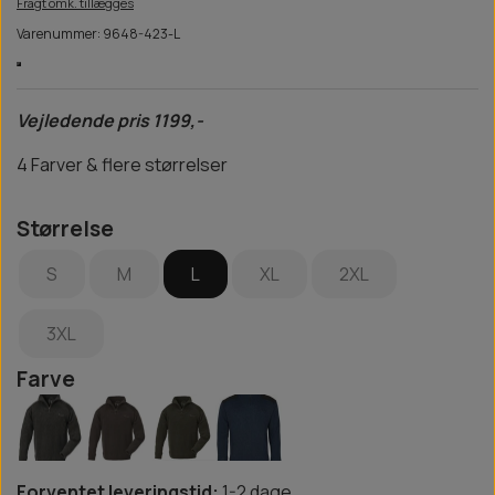
Fragt omk. tillægges
Varenummer: 9648-423-L
Vejledende pris 1199,-
4 Farver & flere størrelser
Størrelse
S
M
L
XL
2XL
3XL
Farve
Forventet leveringstid:
1-2 dage