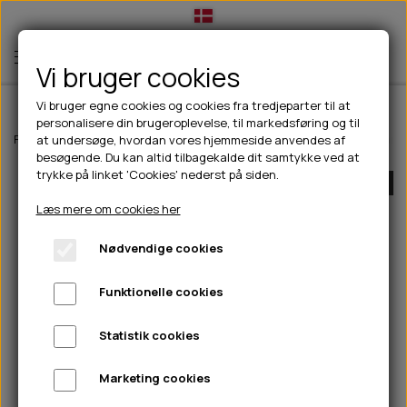
Vi bruger cookies
Vi bruger egne cookies og cookies fra tredjeparter til at
personalisere din brugeroplevelse, til markedsføring og til
TIL HUND
Forside
Outdoor
Løb/Træning
Pinewood Finnveden tights - Dam
at undersøge, hvordan vores hjemmeside anvendes af
besøgende. Du kan altid tilbagekalde dit samtykke ved at
💧FODER- VANDSKÅLE
TIL HUNDEEJER
trykke på linket 'Cookies' nederst på siden.
UDSOLGT
SLIK- & SNUSEMÅTTER
🥩 HUNDEFODER
DRIKKEFLASKER/TERMOFLASKER
TIL KAT
Læs mere om cookies her
🦺 HALSBÅND, LINER & SELER
FODER- & VANDSKÅLE
BELCANDO
HØMHØM POSER & DISPENSER
TILBUD
Nødvendige cookies
🦴 GODBIDDER & SNACKS
GODBIDSTASKE
CARNILOVE
LØB/TRÆNING
NYHEDER
Funktionelle cookies
🍖 SMAGSVARIANTER
🎾 LEGETØJ
HALSBÅND
CHICOPEE
HUER OG VANTER
🦠 PLEJE & HYGIEJNE
ABONNEMENT
TYGGEBEN
BOLDE
SELER
EDEN
GRIS
PINEWOOD SALES
Statistik cookies
HUNDESHAMPOO & BALSAM
HUNDEFODER UDEN KORN
100% NATURLIG SNACK
🐕 HUNDETØJ
OKSE & KALV
BAMSER
LINER
PINEWOOD TØJ
Marketing cookies
TÆNDER, ØRE, ØJE, POTER & NÆSE
🐾 UDSTYR & KOMFORT
SVØMMEVESTE
REBLEGETØJ
STORKØB
ISEGRIM
LYGTER
HEST
REGNTØJ