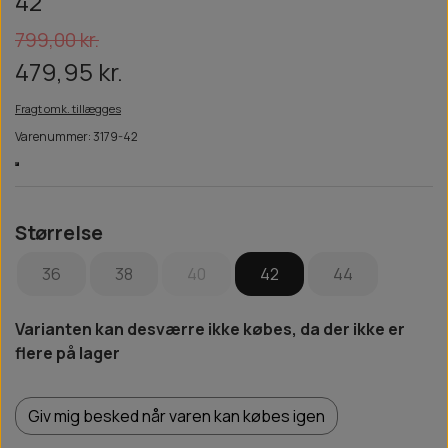
42
799,00 kr.
479,95 kr.
Fragt omk. tillægges
Varenummer: 3179-42
Størrelse
36
38
40
42
44
Varianten kan desværre ikke købes, da der ikke er
flere på lager
Giv mig besked når varen kan købes igen