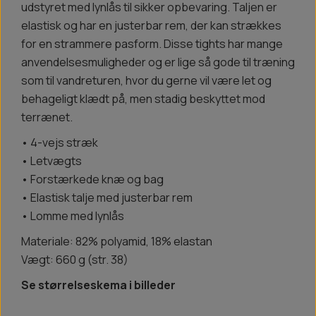
udstyret med lynlås til sikker opbevaring. Taljen er
elastisk og har en justerbar rem, der kan strækkes
for en strammere pasform. Disse tights har mange
anvendelsesmuligheder og er lige så gode til træning
som til vandreturen, hvor du gerne vil være let og
behageligt klædt på, men stadig beskyttet mod
terrænet.
• 4-vejs stræk
• Letvægts
• Forstærkede knæ og bag
• Elastisk talje med justerbar rem
• Lomme med lynlås
Materiale: 82% polyamid, 18% elastan
Vægt: 660 g (str. 38)
Se størrelseskema i billeder