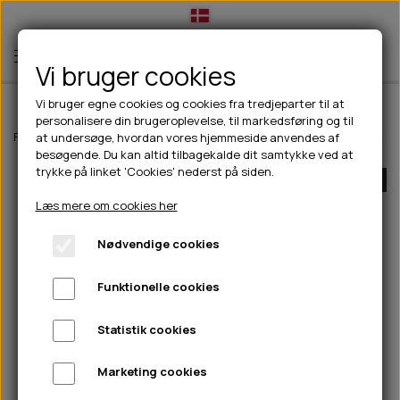
Vi bruger cookies
Vi bruger egne cookies og cookies fra tredjeparter til at
personalisere din brugeroplevelse, til markedsføring og til
TIL HUND
Forside
Outdoor
Løb/Træning
Pinewood Finnveden tights - Dam
at undersøge, hvordan vores hjemmeside anvendes af
besøgende. Du kan altid tilbagekalde dit samtykke ved at
💧FODER- VANDSKÅLE
TIL HUNDEEJER
trykke på linket 'Cookies' nederst på siden.
UDSOLGT
SLIK- & SNUSEMÅTTER
🥩 HUNDEFODER
DRIKKEFLASKER/TERMOFLASKER
TIL KAT
Læs mere om cookies her
🦺 HALSBÅND, LINER & SELER
FODER- & VANDSKÅLE
BELCANDO
HØMHØM POSER & DISPENSER
TILBUD
Nødvendige cookies
🦴 GODBIDDER & SNACKS
GODBIDSTASKE
CARNILOVE
LØB/TRÆNING
NYHEDER
Funktionelle cookies
🍖 SMAGSVARIANTER
🎾 LEGETØJ
HALSBÅND
CHICOPEE
HUER OG VANTER
🦠 PLEJE & HYGIEJNE
ABONNEMENT
TYGGEBEN
BOLDE
SELER
EDEN
GRIS
PINEWOOD SALES
Statistik cookies
HUNDESHAMPOO & BALSAM
HUNDEFODER UDEN KORN
100% NATURLIG SNACK
🐕 HUNDETØJ
OKSE & KALV
BAMSER
LINER
PINEWOOD TØJ
Marketing cookies
TÆNDER, ØRE, ØJE, POTER & NÆSE
🐾 UDSTYR & KOMFORT
SVØMMEVESTE
REBLEGETØJ
STORKØB
ISEGRIM
LYGTER
HEST
REGNTØJ