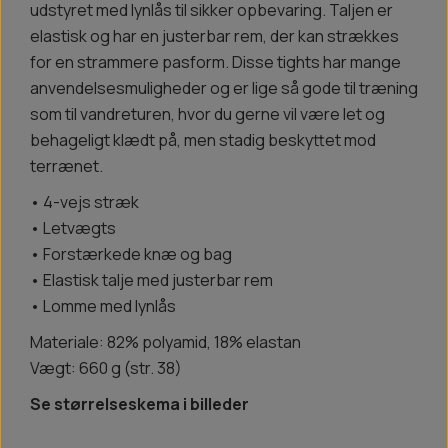
udstyret med lynlås til sikker opbevaring. Taljen er
elastisk og har en justerbar rem, der kan strækkes
for en strammere pasform. Disse tights har mange
anvendelsesmuligheder og er lige så gode til træning
som til vandreturen, hvor du gerne vil være let og
behageligt klædt på, men stadig beskyttet mod
terrænet.
• 4-vejs stræk
• Letvægts
• Forstærkede knæ og bag
• Elastisk talje med justerbar rem
• Lomme med lynlås
Materiale: 82% polyamid, 18% elastan
Vægt: 660 g (str. 38)
Se størrelseskema i billeder