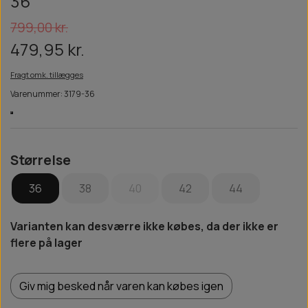
36
799,00 kr.
479,95 kr.
Fragt omk. tillægges
Varenummer: 3179-36
Størrelse
36
38
40
42
44
Varianten kan desværre ikke købes, da der ikke er
flere på lager
Giv mig besked når varen kan købes igen