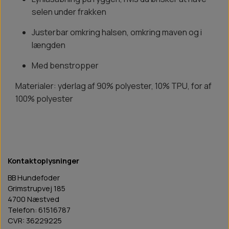
selen under frakken
Justerbar omkring halsen, omkring maven og i
længden
Med benstropper
Materialer: yderlag af 90% polyester, 10% TPU, for af
100% polyester
Kontaktoplysninger
BB Hundefoder
Grimstrupvej 185
4700 Næstved
Telefon: 61516787
CVR: 36229225