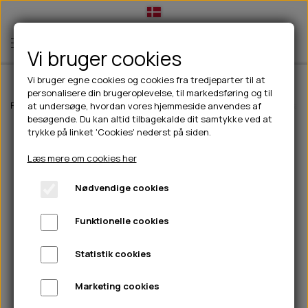
Vi bruger cookies
Vi bruger egne cookies og cookies fra tredjeparter til at
personalisere din brugeroplevelse, til markedsføring og til
TIL HUND
Forside
Til hunde
Hundetøj
Jakker til hunde
Paikka Visibility Reg
at undersøge, hvordan vores hjemmeside anvendes af
besøgende. Du kan altid tilbagekalde dit samtykke ved at
💧FODER- VANDSKÅLE
TIL HUNDEEJER
trykke på linket 'Cookies' nederst på siden.
SLIK- & SNUSEMÅTTER
🥩 HUNDEFODER
DRIKKEFLASKER/TERMOFLASKER
TIL KAT
Læs mere om cookies her
🦺 HALSBÅND, LINER & SELER
FODER- & VANDSKÅLE
BELCANDO
HØMHØM POSER & DISPENSER
TILBUD
Nødvendige cookies
🦴 GODBIDDER & SNACKS
GODBIDSTASKE
CARNILOVE
LØB/TRÆNING
NYHEDER
Funktionelle cookies
🍖 SMAGSVARIANTER
🎾 LEGETØJ
HALSBÅND
CHICOPEE
HUER OG VANTER
🦠 PLEJE & HYGIEJNE
ABONNEMENT
TYGGEBEN
BOLDE
SELER
EDEN
GRIS
PINEWOOD SALES
Statistik cookies
HUNDESHAMPOO & BALSAM
HUNDEFODER UDEN KORN
100% NATURLIG SNACK
🐕 HUNDETØJ
OKSE & KALV
BAMSER
LINER
PINEWOOD TØJ
Marketing cookies
TÆNDER, ØRE, ØJE, POTER & NÆSE
🐾 UDSTYR & KOMFORT
SVØMMEVESTE
REBLEGETØJ
STORKØB
ISEGRIM
LYGTER
HEST
REGNTØJ