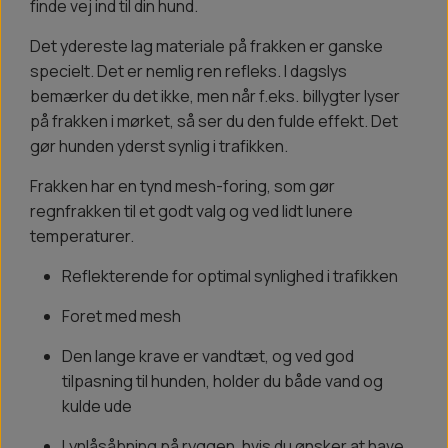
finde vej ind til din hund.
Det ydereste lag materiale på frakken er ganske
specielt. Det er nemlig ren refleks. I dagslys
bemærker du det ikke, men når f.eks. billygter lyser
på frakken i mørket, så ser du den fulde effekt. Det
gør hunden yderst synlig i trafikken.
Frakken har en tynd mesh-foring, som gør
regnfrakken til et godt valg og ved lidt lunere
temperaturer.
Reflekterende for optimal synlighed i trafikken
Foret med mesh
Den lange krave er vandtæt, og ved god
tilpasning til hunden, holder du både vand og
kulde ude
Lynlåsåbning på ryggen, hvis du ønsker at have