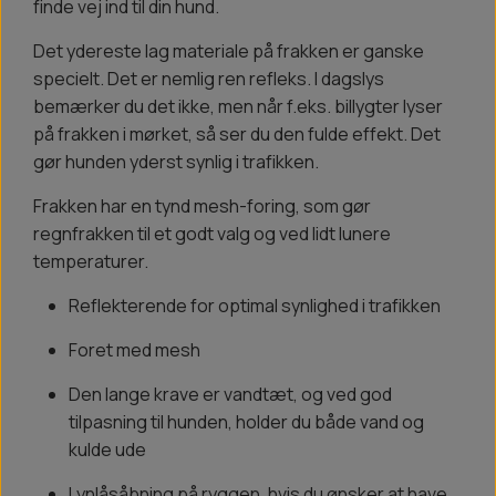
finde vej ind til din hund.
Det ydereste lag materiale på frakken er ganske
specielt. Det er nemlig ren refleks. I dagslys
bemærker du det ikke, men når f.eks. billygter lyser
på frakken i mørket, så ser du den fulde effekt. Det
gør hunden yderst synlig i trafikken.
Frakken har en tynd mesh-foring, som gør
regnfrakken til et godt valg og ved lidt lunere
temperaturer.
Reflekterende for optimal synlighed i trafikken
Foret med mesh
Den lange krave er vandtæt, og ved god
tilpasning til hunden, holder du både vand og
kulde ude
Lynlåsåbning på ryggen, hvis du ønsker at have