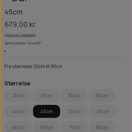
45cm
679,00 kr.
Fragt omk. tillægges
Varenummer: 1044017
Fra størrelse 20cm til 90cm
Størrelse
20cm
25cm
30cm
35cm
40cm
45cm
50cm
55cm
60cm
65cm
70cm
80cm