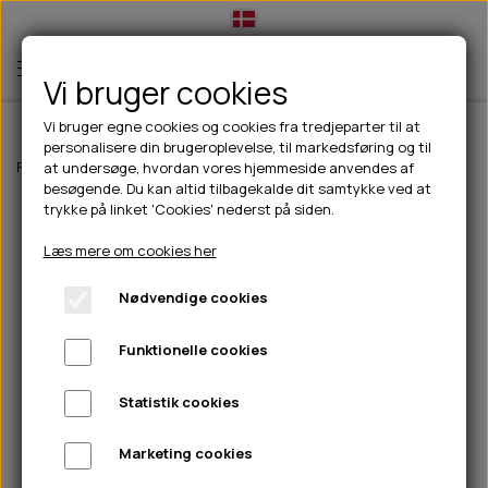
Vi bruger cookies
Vi bruger egne cookies og cookies fra tredjeparter til at
personalisere din brugeroplevelse, til markedsføring og til
TIL HUND
Forside
Til hunde
Hundetøj
Jakker til hunde
Paikka Visibility Reg
at undersøge, hvordan vores hjemmeside anvendes af
besøgende. Du kan altid tilbagekalde dit samtykke ved at
💧FODER- VANDSKÅLE
TIL HUNDEEJER
trykke på linket 'Cookies' nederst på siden.
SLIK- & SNUSEMÅTTER
🥩 HUNDEFODER
DRIKKEFLASKER/TERMOFLASKER
TIL KAT
Læs mere om cookies her
🦺 HALSBÅND, LINER & SELER
FODER- & VANDSKÅLE
BELCANDO
HØMHØM POSER & DISPENSER
TILBUD
Nødvendige cookies
🦴 GODBIDDER & SNACKS
GODBIDSTASKE
CARNILOVE
LØB/TRÆNING
NYHEDER
Funktionelle cookies
🍖 SMAGSVARIANTER
🎾 LEGETØJ
HALSBÅND
CHICOPEE
HUER OG VANTER
🦠 PLEJE & HYGIEJNE
ABONNEMENT
TYGGEBEN
BOLDE
SELER
EDEN
GRIS
PINEWOOD SALES
Statistik cookies
HUNDESHAMPOO & BALSAM
HUNDEFODER UDEN KORN
100% NATURLIG SNACK
🐕 HUNDETØJ
OKSE & KALV
BAMSER
LINER
PINEWOOD TØJ
Marketing cookies
TÆNDER, ØRE, ØJE, POTER & NÆSE
🐾 UDSTYR & KOMFORT
SVØMMEVESTE
REBLEGETØJ
STORKØB
ISEGRIM
LYGTER
HEST
REGNTØJ