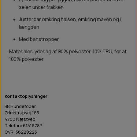
selen under frakken
Justerbar omkring halsen, omkring maven og i
længden
Med benstropper
Materialer: yderlag af 90% polyester, 10% TPU, for af
100% polyester
Kontaktoplysninger
BB Hundefoder
Grimstrupvej 185
4700 Næstved
Telefon: 61516787
CVR: 36229225