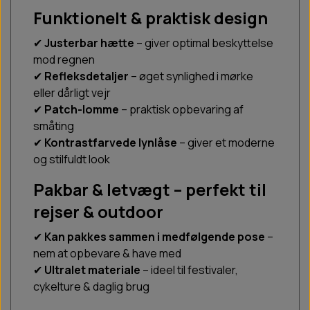
Funktionelt & praktisk design
✔
Justerbar hætte
– giver optimal beskyttelse
mod regnen
✔
Refleksdetaljer
– øget synlighed i mørke
eller dårligt vejr
✔
Patch-lomme
– praktisk opbevaring af
småting
✔
Kontrastfarvede lynlåse
– giver et moderne
og stilfuldt look
Pakbar & letvægt – perfekt til
rejser & outdoor
✔
Kan pakkes sammen i medfølgende pose
–
nem at opbevare & have med
✔
Ultralet materiale
– ideel til festivaler,
cykelture & daglig brug