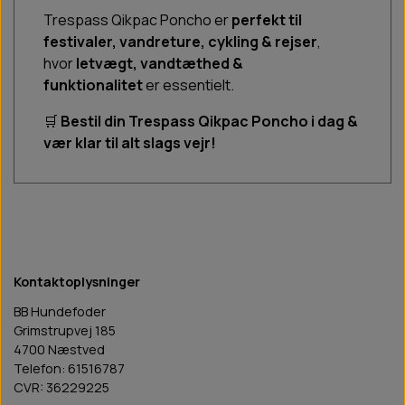
Trespass Qikpac Poncho er
perfekt til
festivaler, vandreture, cykling & rejser
,
hvor
letvægt, vandtæthed &
funktionalitet
er essentielt.
🛒
Bestil din Trespass Qikpac Poncho i dag &
vær klar til alt slags vejr!
Kontaktoplysninger
BB Hundefoder
Grimstrupvej 185
4700 Næstved
Telefon: 61516787
CVR: 36229225