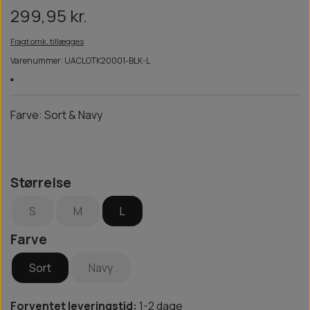
299,95 kr.
Fragt omk. tillægges
Varenummer: UACLOTK20001-BLK-L
Farve: Sort & Navy
Størrelse
S
M
L
Farve
Sort
Navy
Forventet leveringstid:
1-2 dage