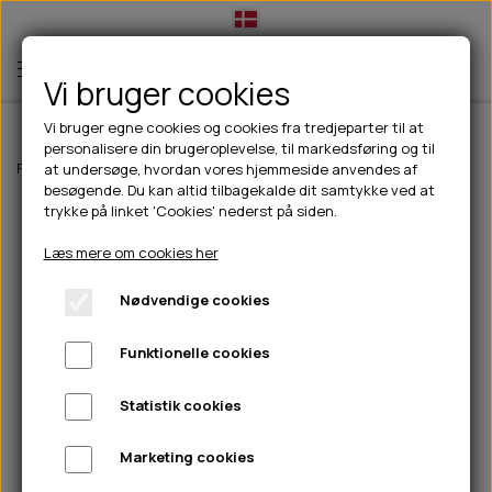
Vi bruger cookies
Vi bruger egne cookies og cookies fra tredjeparter til at
personalisere din brugeroplevelse, til markedsføring og til
TIL HUND
Forside
Outdoor
Trespass
Herre
Trespass Qikpac Poncho
at undersøge, hvordan vores hjemmeside anvendes af
besøgende. Du kan altid tilbagekalde dit samtykke ved at
💧FODER- VANDSKÅLE
TIL HUNDEEJER
trykke på linket 'Cookies' nederst på siden.
SLIK- & SNUSEMÅTTER
🥩 HUNDEFODER
DRIKKEFLASKER/TERMOFLASKER
TIL KAT
Læs mere om cookies her
🦺 HALSBÅND, LINER & SELER
FODER- & VANDSKÅLE
BELCANDO
HØMHØM POSER & DISPENSER
TILBUD
Nødvendige cookies
🦴 GODBIDDER & SNACKS
GODBIDSTASKE
CARNILOVE
LØB/TRÆNING
NYHEDER
Funktionelle cookies
🍖 SMAGSVARIANTER
🎾 LEGETØJ
HALSBÅND
CHICOPEE
HUER OG VANTER
🦠 PLEJE & HYGIEJNE
ABONNEMENT
TYGGEBEN
BOLDE
SELER
EDEN
GRIS
PINEWOOD SALES
Statistik cookies
HUNDESHAMPOO & BALSAM
HUNDEFODER UDEN KORN
100% NATURLIG SNACK
🐕 HUNDETØJ
OKSE & KALV
BAMSER
LINER
PINEWOOD TØJ
Marketing cookies
TÆNDER, ØRE, ØJE, POTER & NÆSE
🐾 UDSTYR & KOMFORT
SVØMMEVESTE
REBLEGETØJ
STORKØB
ISEGRIM
LYGTER
HEST
REGNTØJ