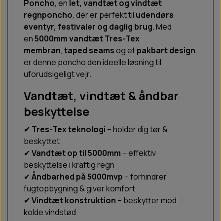
Poncho
, en
let, vandtæt og vindtæt
regnponcho
, der er perfekt til
udendørs
eventyr, festivaler og daglig brug
. Med
en
5000mm vandtæt Tres-Tex
membran
,
taped seams
og et
pakbart design
,
er denne poncho den ideelle løsning til
uforudsigeligt vejr.
Vandtæt, vindtæt & åndbar
beskyttelse
✔
Tres-Tex teknologi
– holder dig tør &
beskyttet
✔
Vandtæt op til 5000mm
– effektiv
beskyttelse i kraftig regn
✔
Åndbarhed på 5000mvp
– forhindrer
fugtopbygning & giver komfort
✔
Vindtæt konstruktion
– beskytter mod
kolde vindstød