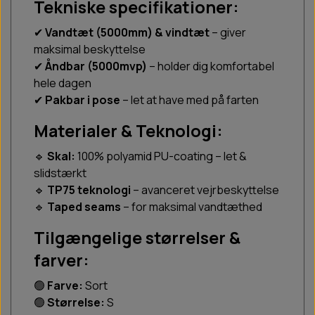
Tekniske specifikationer:
✔
Vandtæt (5000mm) & vindtæt
– giver
maksimal beskyttelse
✔
Åndbar (5000mvp)
– holder dig komfortabel
hele dagen
✔
Pakbar i pose
– let at have med på farten
Materialer & Teknologi:
🔹
Skal:
100% polyamid PU-coating – let &
slidstærkt
🔹
TP75 teknologi
– avanceret vejrbeskyttelse
🔹
Taped seams
– for maksimal vandtæthed
Tilgængelige størrelser &
farver:
🟢
Farve:
Sort
🟢
Størrelse:
S