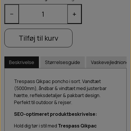
−
+
Tilføj til kurv
Beskrivelse
Størrelsesguide
Vaskevejledniong
Trespass Qikpac poncho i sort. Vandtæt
(5000mm), åndbar & vindtæt med justerbar
hætte, refleksdetaljer & pakbart design.
Perfekt til outdoor & rejser.
SEO-optimeret produktbeskrivelse:
Hold dig tør i stil med
Trespass Qikpac