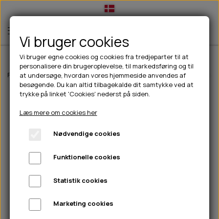
Vi bruger cookies
Vi bruger egne cookies og cookies fra tredjeparter til at
personalisere din brugeroplevelse, til markedsføring og til
TIL HUND
Forside
Outdoor
Pinewood tøj
Dame
Pinewood Dog sport Train
at undersøge, hvordan vores hjemmeside anvendes af
besøgende. Du kan altid tilbagekalde dit samtykke ved at
💧FODER- VANDSKÅLE
TIL HUNDEEJER
trykke på linket 'Cookies' nederst på siden.
SLIK- & SNUSEMÅTTER
🥩 HUNDEFODER
DRIKKEFLASKER/TERMOFLASKER
TIL KAT
Læs mere om cookies her
🦺 HALSBÅND, LINER & SELER
FODER- & VANDSKÅLE
BELCANDO
HØMHØM POSER & DISPENSER
TILBUD
Nødvendige cookies
🦴 GODBIDDER & SNACKS
GODBIDSTASKE
CARNILOVE
LØB/TRÆNING
NYHEDER
Funktionelle cookies
🍖 SMAGSVARIANTER
🎾 LEGETØJ
HALSBÅND
CHICOPEE
HUER OG VANTER
🦠 PLEJE & HYGIEJNE
ABONNEMENT
TYGGEBEN
BOLDE
SELER
EDEN
GRIS
PINEWOOD SALES
Statistik cookies
HUNDESHAMPOO & BALSAM
HUNDEFODER UDEN KORN
100% NATURLIG SNACK
🐕 HUNDETØJ
OKSE & KALV
BAMSER
LINER
PINEWOOD TØJ
Marketing cookies
TÆNDER, ØRE, ØJE, POTER & NÆSE
🐾 UDSTYR & KOMFORT
SVØMMEVESTE
REBLEGETØJ
STORKØB
ISEGRIM
LYGTER
HEST
REGNTØJ