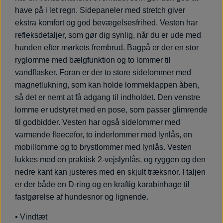
have på i let regn. Sidepaneler med stretch giver
ekstra komfort og god bevægelsesfrihed. Vesten har
refleksdetaljer, som gør dig synlig, når du er ude med
hunden efter mørkets frembrud. Bagpå er der en stor
ryglomme med bælgfunktion og to lommer til
vandflasker. Foran er der to store sidelommer med
magnetlukning, som kan holde lommeklappen åben,
så det er nemt at få adgang til indholdet. Den venstre
lomme er udstyret med en pose, som passer glimrende
til godbidder. Vesten har også sidelommer med
varmende fleecefor, to inderlommer med lynlås, en
mobillomme og to brystlommer med lynlås. Vesten
lukkes med en praktisk 2-vejslynlås, og ryggen og den
nedre kant kan justeres med en skjult træksnor. I taljen
er der både en D-ring og en kraftig karabinhage til
fastgørelse af hundesnor og lignende.
• Vindtæt