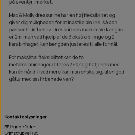
på eventyr i mørket.
Max & Molly dressurline har en høj fleksibilitet og
giver dig muligheden for at indstille din line, så den
passer til dit behov. Dressurlines maksimale længde
er 2m, men ved hjælp af de 3 ekstra d-ringe og 2
karabinhager, kan længden justeres til alle formål.
For maksimal fleksibilitet kan de to
metalkarabinhager roteres 360° og betjenes med
kun én hånd. Hvad mere kan man ønske sig, til en god
gåtur med sin firbenede ven?
Kontaktoplysninger
BB Hundefoder
Grimstrupvej 185