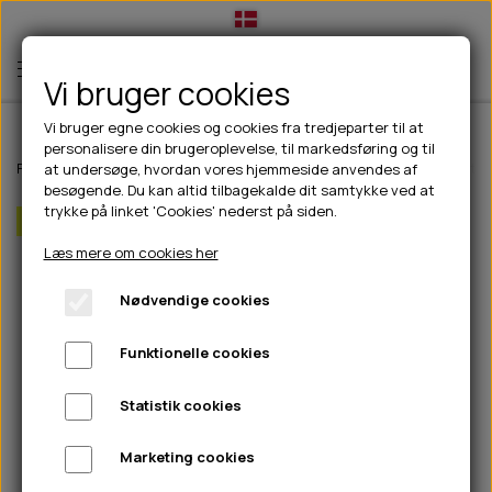
Vi bruger cookies
Vi bruger egne cookies og cookies fra tredjeparter til at
personalisere din brugeroplevelse, til markedsføring og til
TIL HUND
Forside
Til hunde
Halsbånd, liner & seler
Liner
Max & Molly Matrix
at undersøge, hvordan vores hjemmeside anvendes af
besøgende. Du kan altid tilbagekalde dit samtykke ved at
💧FODER- VANDSKÅLE
TIL HUNDEEJER
trykke på linket 'Cookies' nederst på siden.
Spar 20%
SLIK- & SNUSEMÅTTER
🥩 HUNDEFODER
DRIKKEFLASKER/TERMOFLASKER
TIL KAT
Læs mere om cookies her
🦺 HALSBÅND, LINER & SELER
FODER- & VANDSKÅLE
BELCANDO
HØMHØM POSER & DISPENSER
TILBUD
Nødvendige cookies
🦴 GODBIDDER & SNACKS
GODBIDSTASKE
CARNILOVE
LØB/TRÆNING
NYHEDER
Funktionelle cookies
🍖 SMAGSVARIANTER
🎾 LEGETØJ
HALSBÅND
CHICOPEE
HUER OG VANTER
🦠 PLEJE & HYGIEJNE
ABONNEMENT
TYGGEBEN
BOLDE
SELER
EDEN
GRIS
PINEWOOD SALES
Statistik cookies
HUNDESHAMPOO & BALSAM
HUNDEFODER UDEN KORN
100% NATURLIG SNACK
🐕 HUNDETØJ
OKSE & KALV
BAMSER
LINER
PINEWOOD TØJ
Marketing cookies
TÆNDER, ØRE, ØJE, POTER & NÆSE
🐾 UDSTYR & KOMFORT
SVØMMEVESTE
REBLEGETØJ
STORKØB
ISEGRIM
LYGTER
HEST
REGNTØJ