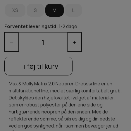
XS
S
M
L
Forventet leveringstid:
1-2 dage
−
+
Tilføj til kurv
Max & Molly Matrix 2.0 Neopren Dressurline er en
multifunktionel line, med et særlig komfortabelt greb.
Det skyldes den høje kvalitet i valget af materialer,
som er robust polyester på den ene side og
hurtigtørrende neopren på den anden. Med de
reflekterende sømme, så sikres dig og din bedste
ved en god synlighed, når i sammen bevæger jer ud