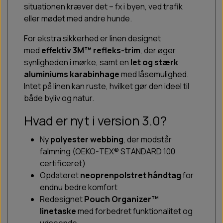
situationen kræver det – fx i byen, ved trafik
eller mødet med andre hunde.
For ekstra sikkerhed er linen designet
med
effektiv 3M™ refleks-trim
, der øger
synligheden i mørke, samt en
let og stærk
aluminiums karabinhage
med låsemulighed.
Intet på linen kan ruste, hvilket gør den ideel til
både byliv og natur.
Hvad er nyt i version 3.0?
Ny
polyester webbing
, der modstår
falmning (OEKO-TEX® STANDARD 100
certificeret)
Opdateret
neoprenpolstret håndtag
for
endnu bedre komfort
Redesignet
Pouch Organizer™
linetaske
med forbedret funktionalitet og