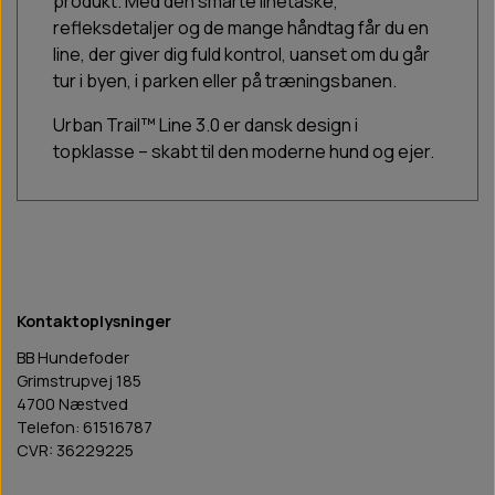
produkt. Med den smarte linetaske,
refleksdetaljer og de mange håndtag får du en
line, der giver dig fuld kontrol, uanset om du går
tur i byen, i parken eller på træningsbanen.
Urban Trail™ Line 3.0 er dansk design i
topklasse – skabt til den moderne hund og ejer.
Kontaktoplysninger
BB Hundefoder
Grimstrupvej 185
4700 Næstved
Telefon: 61516787
CVR: 36229225