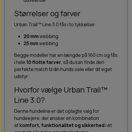
udseende
Størrelser og farver
Urban Trail™ Line 3.0 fås i to tykkelser:
20 mm
webbing
25 mm
webbing
Begge modeller har en længde på 160 cm og fås
i hele
10 flotte farver
, så du kan finde den
perfekte match til din hunds sele eller dit eget
udstyr.
Hvorfor vælge Urban Trail™
Line 3.0?
Denne hundeline er det oplagte valg for
hundeejere, der ønsker en kombination
af
komfort, funktionalitet og sikkerhed
i ét