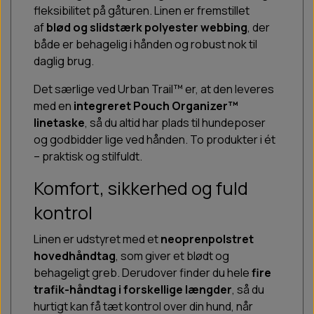
fleksibilitet på gåturen. Linen er fremstillet
af
blød og slidstærk polyester webbing
, der
både er behagelig i hånden og robust nok til
daglig brug.
Det særlige ved Urban Trail™ er, at den leveres
med en
integreret Pouch Organizer™
linetaske
, så du altid har plads til hundeposer
og godbidder lige ved hånden. To produkter i ét
– praktisk og stilfuldt.
Komfort, sikkerhed og fuld
kontrol
Linen er udstyret med et
neoprenpolstret
hovedhåndtag
, som giver et blødt og
behageligt greb. Derudover finder du hele
fire
trafik-håndtag i forskellige længder
, så du
hurtigt kan få tæt kontrol over din hund, når