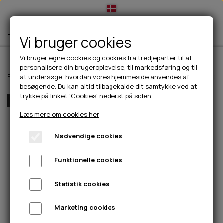
Vi bruger cookies
Vi bruger egne cookies og cookies fra tredjeparter til at
personalisere din brugeroplevelse, til markedsføring og til
TIL HUND
Forside
Til hunde
Halsbånd, liner & seler
Liner
Dog Copenhagen Ur
at undersøge, hvordan vores hjemmeside anvendes af
besøgende. Du kan altid tilbagekalde dit samtykke ved at
💧FODER- VANDSKÅLE
TIL HUNDEEJER
trykke på linket 'Cookies' nederst på siden.
Flere Farver
SLIK- & SNUSEMÅTTER
🥩 HUNDEFODER
DRIKKEFLASKER/TERMOFLASKER
TIL KAT
Læs mere om cookies her
🦺 HALSBÅND, LINER & SELER
FODER- & VANDSKÅLE
BELCANDO
HØMHØM POSER & DISPENSER
TILBUD
Nødvendige cookies
🦴 GODBIDDER & SNACKS
GODBIDSTASKE
CARNILOVE
LØB/TRÆNING
NYHEDER
Funktionelle cookies
🍖 SMAGSVARIANTER
🎾 LEGETØJ
HALSBÅND
CHICOPEE
HUER OG VANTER
🦠 PLEJE & HYGIEJNE
ABONNEMENT
TYGGEBEN
BOLDE
SELER
EDEN
GRIS
PINEWOOD SALES
Statistik cookies
HUNDESHAMPOO & BALSAM
HUNDEFODER UDEN KORN
100% NATURLIG SNACK
🐕 HUNDETØJ
OKSE & KALV
BAMSER
LINER
PINEWOOD TØJ
Marketing cookies
TÆNDER, ØRE, ØJE, POTER & NÆSE
🐾 UDSTYR & KOMFORT
SVØMMEVESTE
REBLEGETØJ
STORKØB
ISEGRIM
LYGTER
HEST
REGNTØJ