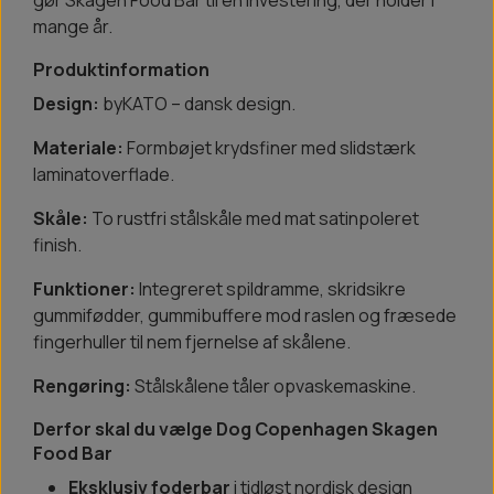
gør Skagen Food Bar til en investering, der holder i
mange år.
Produktinformation
Design:
byKATO – dansk design.
Materiale:
Formbøjet krydsfiner med slidstærk
laminatoverflade.
Skåle:
To rustfri stålskåle med mat satinpoleret
finish.
Funktioner:
Integreret spildramme, skridsikre
gummifødder, gummibuffere mod raslen og fræsede
fingerhuller til nem fjernelse af skålene.
Rengøring:
Stålskålene tåler opvaskemaskine.
Derfor skal du vælge Dog Copenhagen Skagen
Food Bar
Eksklusiv foderbar
i tidløst nordisk design