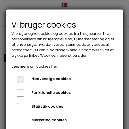
Vi bruger cookies
Vi bruger egne cookies og cookies fra tredjeparter til at
personalisere din brugeroplevelse, til markedsføring og til
TIL HUND
Forside
Til hunde
Foder- & vandskåle
Dog Copenhagen Skagen f
at undersøge, hvordan vores hjemmeside anvendes af
besøgende. Du kan altid tilbagekalde dit samtykke ved at
💧FODER- VANDSKÅLE
TIL HUNDEEJER
trykke på linket 'Cookies' nederst på siden.
Flere Farver
SLIK- & SNUSEMÅTTER
🥩 HUNDEFODER
DRIKKEFLASKER/TERMOFLASKER
TIL KAT
Læs mere om cookies her
🦺 HALSBÅND, LINER & SELER
FODER- & VANDSKÅLE
BELCANDO
HØMHØM POSER & DISPENSER
TILBUD
Nødvendige cookies
🦴 GODBIDDER & SNACKS
GODBIDSTASKE
CARNILOVE
LØB/TRÆNING
NYHEDER
Funktionelle cookies
🍖 SMAGSVARIANTER
🎾 LEGETØJ
HALSBÅND
CHICOPEE
HUER OG VANTER
🦠 PLEJE & HYGIEJNE
ABONNEMENT
TYGGEBEN
BOLDE
SELER
EDEN
GRIS
PINEWOOD SALES
Statistik cookies
HUNDESHAMPOO & BALSAM
HUNDEFODER UDEN KORN
100% NATURLIG SNACK
🐕 HUNDETØJ
OKSE & KALV
BAMSER
LINER
PINEWOOD TØJ
Marketing cookies
TÆNDER, ØRE, ØJE, POTER & NÆSE
🐾 UDSTYR & KOMFORT
SVØMMEVESTE
REBLEGETØJ
STORKØB
ISEGRIM
LYGTER
HEST
REGNTØJ