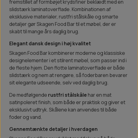
fremstillet af formbøjet krydsfiner beklædt med en
slidstærk laminatoverflade. Kombinationen af
eksklusive materialer, rustfri stålskåle og smarte
detaljer gør Skagen Food Bar til et møbel, der er
skabt til mange års daglig brug.
Elegant dansk design i høj kvalitet
Skagen Food Bar kombinerer moderne og klassiske
designelementer i et stilrent møbel, som passer ind i
de fleste hjem. Den flotte laminatoverflade er både
slidstærk og nem at rengøre, så foderbaren bevarer
sit elegante udseende, selv ved daglig brug.
De medfølgende
rustfri stålskåle
har en mat
satinpoleret finish, som både er praktisk og giver et
eksklusivt udtryk. Skålene kan anvendes til både
foder og vand.
Gennemtænkte detaljer i hverdagen