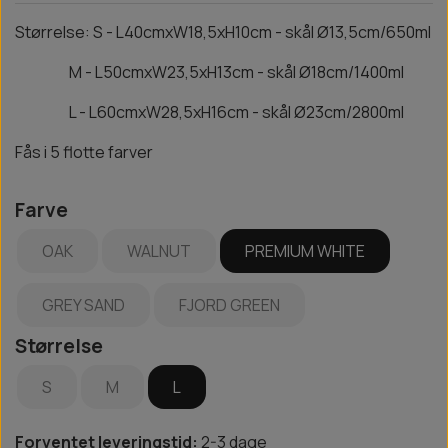
Størrelse: S - L40cmxW18,5xH10cm - skål Ø13,5cm/650ml
M - L50cmxW23,5xH13cm - skål Ø18cm/1400ml
L - L60cmxW28,5xH16cm - skål Ø23cm/2800ml
Fås i 5 flotte farver
Farve
OAK
WALNUT
PREMIUM WHITE
GREY SAND
FJORD GREEN
Størrelse
S
M
L
Forventet leveringstid:
2-3 dage