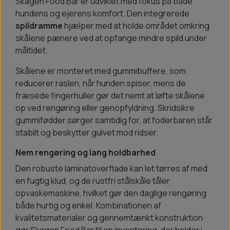
Skagen Food Bar er udviklet med fokus på både
hundens og ejerens komfort. Den integrerede
spildramme
hjælper med at holde området omkring
skålene pænere ved at opfange mindre spild under
måltidet.
Skålene er monteret med gummibuffere, som
reducerer raslen, når hunden spiser, mens de
fræsede fingerhuller gør det nemt at løfte skålene
op ved rengøring eller genopfyldning. Skridsikre
gummifødder sørger samtidig for, at foderbaren står
stabilt og beskytter gulvet mod ridser.
Nem rengøring og lang holdbarhed
Den robuste laminatoverflade kan let tørres af med
en fugtig klud, og de rustfri stålskåle tåler
opvaskemaskine, hvilket gør den daglige rengøring
både hurtig og enkel. Kombinationen af
kvalitetsmaterialer og gennemtænkt konstruktion