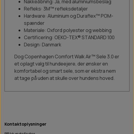
Nakkeåbning: Ja, med aluminiumsbeslag
Refleks: 3M™ refleksdetaljer
Hardware: Aluminium og Duraflex™ POM-
spænder
Materiale: Oxford polyester og webbing
Certificering: OEKO-TEX® STANDARD 100
Design: Danmark
Dog Copenhagen Comfort Walk Air™ Sele 3.0 er
et oplagt valg til hundeejere, der ønsker en
komfortabel og smart sele, som er ekstra nem
at tage på uden at skulle over hundens hoved.
Kontaktoplysninger
BB Hundefoder