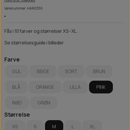
Fragt omk. tillægges
Varenummer: HAR0355
Fås i 10 farver og størrelser XS–XL.
Se størrelsesguide i billeder
Farve
GUL
BEIGE
SORT
BRUN
BLÅ
ORANGE
LILLA
PINK
RØD
GRØN
Størrelse
XS
S
M
L
XL