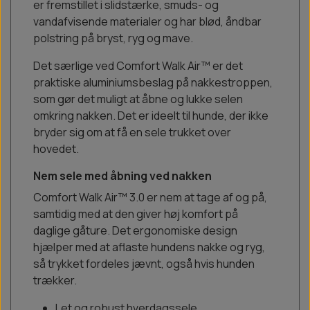
er fremstillet i slidstærke, smuds- og
vandafvisende materialer og har blød, åndbar
polstring på bryst, ryg og mave.
Det særlige ved Comfort Walk Air™ er det
praktiske aluminiumsbeslag på nakkestroppen,
som gør det muligt at åbne og lukke selen
omkring nakken. Det er ideelt til hunde, der ikke
bryder sig om at få en sele trukket over
hovedet.
Nem sele med åbning ved nakken
Comfort Walk Air™ 3.0 er nem at tage af og på,
samtidig med at den giver høj komfort på
daglige gåture. Det ergonomiske design
hjælper med at aflaste hundens nakke og ryg,
så trykket fordeles jævnt, også hvis hunden
trækker.
Let og robust hverdagssele