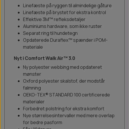
Linefæste på ryggen til almindelige gåture
Linefæste på brystet for ekstra kontrol
Effektive 3M™ refleksdetaljer
Aluminiums hardware, som ikke ruster
Separat ring til hundetegn
Opdaterede Duraflex™ spænder i POM-
materiale
Nyt i Comfort Walk Air™ 3.0
Ny polyester webbing med opdateret
mønster
Oxford polyester skalstof, der modstår
falmning
OEKO-TEX® STANDARD 100 certificerede
materialer
Forbedret polstring for ekstra komfort
Nye størrelsesintervaller med mere overlap
for bedre pasform