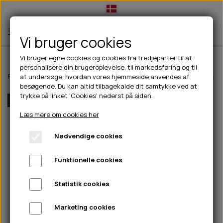
Vi bruger cookies
Vi bruger egne cookies og cookies fra tredjeparter til at
personalisere din brugeroplevelse, til markedsføring og til
TIL HUND
Forside
Til hunde
Halsbånd, liner & seler
Seler
Dog Copenhagen C
at undersøge, hvordan vores hjemmeside anvendes af
besøgende. Du kan altid tilbagekalde dit samtykke ved at
💧FODER- VANDSKÅLE
TIL HUNDEEJER
trykke på linket 'Cookies' nederst på siden.
Flere Farver
SLIK- & SNUSEMÅTTER
🥩 HUNDEFODER
DRIKKEFLASKER/TERMOFLASKER
TIL KAT
Læs mere om cookies her
🦺 HALSBÅND, LINER & SELER
FODER- & VANDSKÅLE
BELCANDO
HØMHØM POSER & DISPENSER
TILBUD
Nødvendige cookies
🦴 GODBIDDER & SNACKS
GODBIDSTASKE
CARNILOVE
LØB/TRÆNING
NYHEDER
Funktionelle cookies
🍖 SMAGSVARIANTER
🎾 LEGETØJ
HALSBÅND
CHICOPEE
HUER OG VANTER
🦠 PLEJE & HYGIEJNE
ABONNEMENT
TYGGEBEN
BOLDE
SELER
EDEN
GRIS
PINEWOOD SALES
Statistik cookies
HUNDESHAMPOO & BALSAM
HUNDEFODER UDEN KORN
100% NATURLIG SNACK
🐕 HUNDETØJ
OKSE & KALV
BAMSER
LINER
PINEWOOD TØJ
Marketing cookies
TÆNDER, ØRE, ØJE, POTER & NÆSE
🐾 UDSTYR & KOMFORT
SVØMMEVESTE
REBLEGETØJ
STORKØB
ISEGRIM
LYGTER
HEST
REGNTØJ