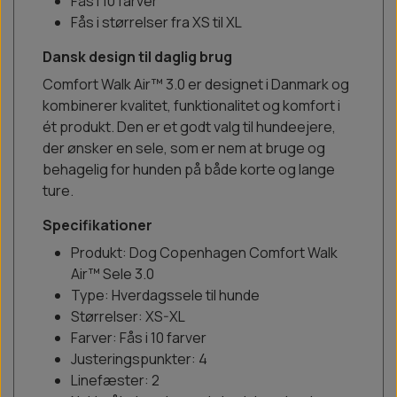
Fås i 10 farver
Fås i størrelser fra XS til XL
Dansk design til daglig brug
Comfort Walk Air™ 3.0 er designet i Danmark og
kombinerer kvalitet, funktionalitet og komfort i
ét produkt. Den er et godt valg til hundeejere,
der ønsker en sele, som er nem at bruge og
behagelig for hunden på både korte og lange
ture.
Specifikationer
Produkt: Dog Copenhagen Comfort Walk
Air™ Sele 3.0
Type: Hverdagssele til hunde
Størrelser: XS-XL
Farver: Fås i 10 farver
Justeringspunkter: 4
Linefæster: 2