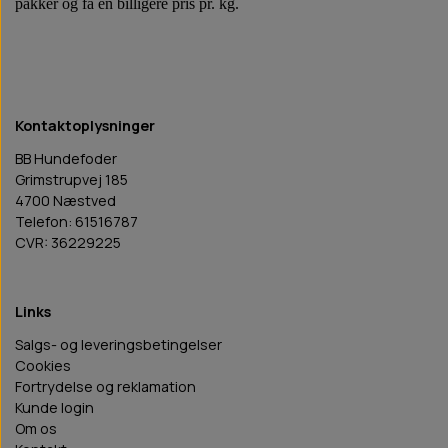
pakker og få en billigere pris pr. kg.
Kontaktoplysninger
BB Hundefoder
Grimstrupvej 185
4700 Næstved
Telefon: 61516787
CVR: 36229225
Links
Salgs- og leveringsbetingelser
Cookies
Fortrydelse og reklamation
Kunde login
Om os