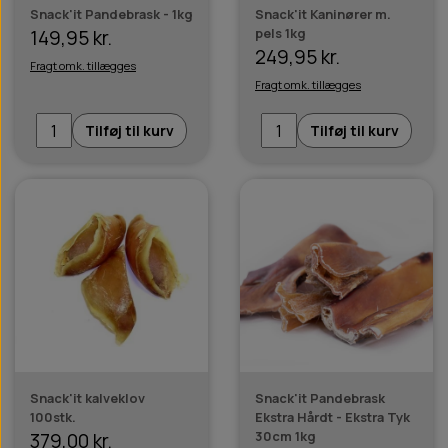
Snack'it Pandebrask - 1kg
Snack'it Kaninører m.
pels 1kg
149,95 kr.
249,95 kr.
Fragt omk. tillægges
Fragt omk. tillægges
Tilføj til kurv
Tilføj til kurv
Snack'it kalveklov
Snack'it Pandebrask
100stk.
Ekstra Hårdt - Ekstra Tyk
30cm 1kg
379,00 kr.