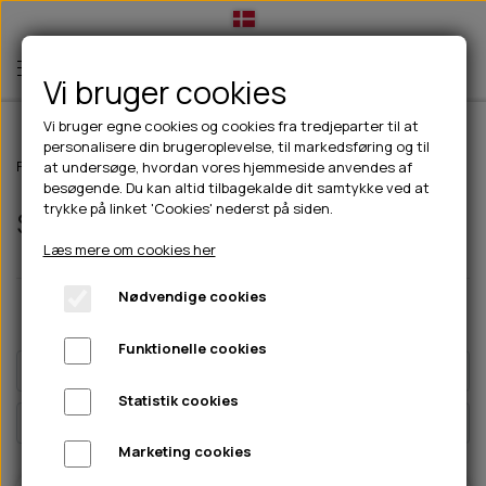
Vi bruger cookies
Vi bruger egne cookies og cookies fra tredjeparter til at
personalisere din brugeroplevelse, til markedsføring og til
TIL HUND
Forside
Til hunde
Godbidder & Snacks
Storkøb
at undersøge, hvordan vores hjemmeside anvendes af
besøgende. Du kan altid tilbagekalde dit samtykke ved at
💧FODER- VANDSKÅLE
TIL HUNDEEJER
trykke på linket 'Cookies' nederst på siden.
Storkøb
SLIK- & SNUSEMÅTTER
🥩 HUNDEFODER
DRIKKEFLASKER/TERMOFLASKER
TIL KAT
Læs mere om cookies her
🦺 HALSBÅND, LINER & SELER
FODER- & VANDSKÅLE
BELCANDO
HØMHØM POSER & DISPENSER
TILBUD
Nødvendige cookies
Pris
🦴 GODBIDDER & SNACKS
GODBIDSTASKE
CARNILOVE
LØB/TRÆNING
NYHEDER
Funktionelle cookies
🍖 SMAGSVARIANTER
🎾 LEGETØJ
HALSBÅND
CHICOPEE
HUER OG VANTER
🦠 PLEJE & HYGIEJNE
ABONNEMENT
TYGGEBEN
BOLDE
SELER
EDEN
GRIS
PINEWOOD SALES
Statistik cookies
HUNDESHAMPOO & BALSAM
HUNDEFODER UDEN KORN
100% NATURLIG SNACK
🐕 HUNDETØJ
OKSE & KALV
BAMSER
LINER
PINEWOOD TØJ
Marketing cookies
TÆNDER, ØRE, ØJE, POTER & NÆSE
🐾 UDSTYR & KOMFORT
SVØMMEVESTE
REBLEGETØJ
STORKØB
ISEGRIM
LYGTER
HEST
REGNTØJ