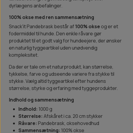
dyrlægens anbefalinger.
100% okse med ren sammensætning
Snack'it Pandebrask består af
100% okse
og er et
fodermiddel til hunde. Den enkle råvare gør
produktet til et godt valg for hundeejere, der ønsker
en naturlig tyggeartikel uden unødvendig
kompleksitet.
Da der er tale om et naturprodukt, kan størrelse,
tykkelse, farve og udseende variere fra stykke til
stykke. Vælg altid tyggeartikel efter hundens
størrelse, styrke og erfaring med tyggeprodukter.
Indhold og sammensætning
Indhold:
1000 g
Størrelse:
Afskåret i ca. 20 cm stykker
Råvare:
Pandebrask, oksehovedhud
Sammensætning:
100% okse