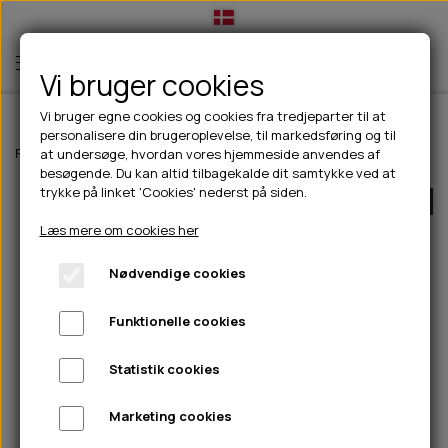
Vi bruger cookies
Vi bruger egne cookies og cookies fra tredjeparter til at
personalisere din brugeroplevelse, til markedsføring og til
TIL HUND
Forside
Til hunde
Godbidder & Snacks
100% Naturlig snack
Snac
at undersøge, hvordan vores hjemmeside anvendes af
besøgende. Du kan altid tilbagekalde dit samtykke ved at
💧FODER- VANDSKÅLE
TIL HUNDEEJER
trykke på linket 'Cookies' nederst på siden.
UDSOLGT
SLIK- & SNUSEMÅTTER
🥩 HUNDEFODER
DRIKKEFLASKER/TERMOFLASKER
TIL KAT
Læs mere om cookies her
🦺 HALSBÅND, LINER & SELER
FODER- & VANDSKÅLE
BELCANDO
HØMHØM POSER & DISPENSER
TILBUD
Nødvendige cookies
🦴 GODBIDDER & SNACKS
GODBIDSTASKE
CARNILOVE
LØB/TRÆNING
NYHEDER
Funktionelle cookies
🍖 SMAGSVARIANTER
🎾 LEGETØJ
HALSBÅND
CHICOPEE
HUER OG VANTER
🦠 PLEJE & HYGIEJNE
ABONNEMENT
TYGGEBEN
BOLDE
SELER
EDEN
GRIS
PINEWOOD SALES
Statistik cookies
HUNDESHAMPOO & BALSAM
HUNDEFODER UDEN KORN
100% NATURLIG SNACK
🐕 HUNDETØJ
OKSE & KALV
BAMSER
LINER
PINEWOOD TØJ
Marketing cookies
TÆNDER, ØRE, ØJE, POTER & NÆSE
🐾 UDSTYR & KOMFORT
SVØMMEVESTE
REBLEGETØJ
STORKØB
ISEGRIM
LYGTER
HEST
REGNTØJ