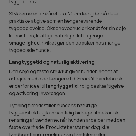
tyggebehov.
Stykkerne er afskåret i ca. 20 cm længde, så de er
praktiske at give som en længerevarende
tyggeoplevelse. Oksehovedhud er kendt for sin seje
konsistens, kraftige naturlige duft og
høje
smagelighed
, hvilket gør den populær hos mange
tyggeglade hunde.
Lang tyggetid og naturlig aktivering
Den seje og faste struktur giver hunden noget at
arbejde med over længere tid. Snack'it Pandebrask
er derfor ideel til
lang tyggetid
, rolig beskæftigelse
og aktivering i hverdagen.
Tygning tilfredsstiller hundens naturlige
tyggeinstinkt og kan samtidig bidrage til mekanisk
rensning af tænderne, når hunden arbejder med den
faste overflade. Produktet erstatter dog ikke
tandbørstning, regelmæssig tandpleje eller