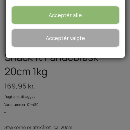
HØMHØM POSER & DISPENSER
🏕️ TRÆNING & AKTIVITET
SKO OG STRØMPER
TRANSPORT SELE
HVALPE LEGETØJ
HORN & GEVIR
TRANSPORT
HIKE
FISK
TASKER
Acceptér alle
BLØDE GODBIDDER/SNACKS
SENGE OG TÆPPER
JAKKER TIL HUNDE
FLÅTER & LOPPER
PRIMADOG
TRÆNING
FJERKRÆ
TRESPASS
KORNFRI GODBIDDER TIL HUNDE
HUNDEGÅRD/GITTER
AKTIVITETSLEGETØJ
WOOLF ULTIMATE
BANDAGE
LAM
TIL HJEMMET
SOMMERTING
WOLFSBLUT
GROOMING
VILDT
IS
Acceptér valgte
STØVLER
WOLFBLUT VETLINE
RENGØRING
PØLSER
BØFFEL
VASK OG IMPRÆGNERING
Snack'it Pandebrask
KOSTTILSKUD
GED
20cm 1kg
GODBIDDER & SNACKS
VÅDFODER TIL HUNDE
TOPPING TIL TØRFODER
169,95 kr.
Fragt omk. tillægges
Varenummer: 01-450
Stykkerne er afskåret i ca. 20cm