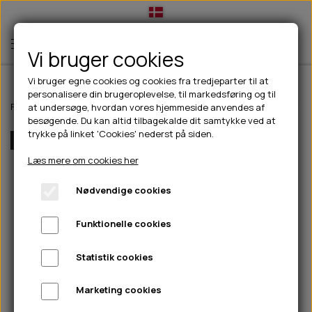
Vi bruger cookies
Vi bruger egne cookies og cookies fra tredjeparter til at
personalisere din brugeroplevelse, til markedsføring og til
TIL HUND
Forside
Til hunde
Halsbånd, liner & seler
Seler
Dog Copenhagen c
at undersøge, hvordan vores hjemmeside anvendes af
besøgende. Du kan altid tilbagekalde dit samtykke ved at
💧FODER- VANDSKÅLE
TIL HUNDEEJER
trykke på linket 'Cookies' nederst på siden.
Flere Farver
SLIK- & SNUSEMÅTTER
🥩 HUNDEFODER
DRIKKEFLASKER/TERMOFLASKER
TIL KAT
Læs mere om cookies her
🦺 HALSBÅND, LINER & SELER
FODER- & VANDSKÅLE
BELCANDO
HØMHØM POSER & DISPENSER
TILBUD
Nødvendige cookies
🦴 GODBIDDER & SNACKS
GODBIDSTASKE
CARNILOVE
LØB/TRÆNING
NYHEDER
Funktionelle cookies
🍖 SMAGSVARIANTER
🎾 LEGETØJ
HALSBÅND
CHICOPEE
HUER OG VANTER
🦠 PLEJE & HYGIEJNE
ABONNEMENT
TYGGEBEN
BOLDE
SELER
EDEN
GRIS
PINEWOOD SALES
Statistik cookies
HUNDESHAMPOO & BALSAM
HUNDEFODER UDEN KORN
100% NATURLIG SNACK
🐕 HUNDETØJ
OKSE & KALV
BAMSER
LINER
PINEWOOD TØJ
Marketing cookies
TÆNDER, ØRE, ØJE, POTER & NÆSE
🐾 UDSTYR & KOMFORT
SVØMMEVESTE
REBLEGETØJ
STORKØB
ISEGRIM
LYGTER
HEST
REGNTØJ