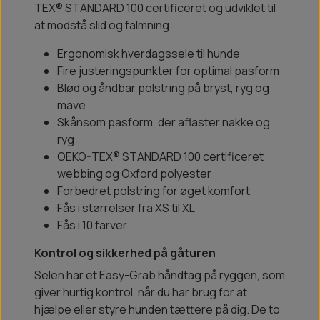
TEX® STANDARD 100 certificeret og udviklet til
at modstå slid og falmning.
Ergonomisk hverdagssele til hunde
Fire justeringspunkter for optimal pasform
Blød og åndbar polstring på bryst, ryg og
mave
Skånsom pasform, der aflaster nakke og
ryg
OEKO-TEX® STANDARD 100 certificeret
webbing og Oxford polyester
Forbedret polstring for øget komfort
Fås i størrelser fra XS til XL
Fås i 10 farver
Kontrol og sikkerhed på gåturen
Selen har et Easy-Grab håndtag på ryggen, som
giver hurtig kontrol, når du har brug for at
hjælpe eller styre hunden tættere på dig. De to