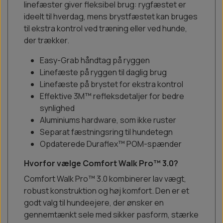
linefæster giver fleksibel brug: rygfæstet er
ideelt til hverdag, mens brystfæstet kan bruges
til ekstra kontrol ved træning eller ved hunde,
der trækker.
Easy-Grab håndtag på ryggen
Linefæste på ryggen til daglig brug
Linefæste på brystet for ekstra kontrol
Effektive 3M™ refleksdetaljer for bedre
synlighed
Aluminiums hardware, som ikke ruster
Separat fæstningsring til hundetegn
Opdaterede Duraflex™ POM-spænder
Hvorfor vælge Comfort Walk Pro™ 3.0?
Comfort Walk Pro™ 3.0 kombinerer lav vægt,
robust konstruktion og høj komfort. Den er et
godt valg til hundeejere, der ønsker en
gennemtænkt sele med sikker pasform, stærke