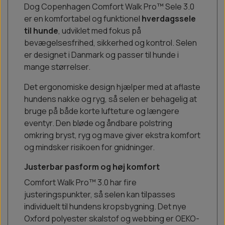
Dog Copenhagen Comfort Walk Pro™ Sele 3.0
er en komfortabel og funktionel
hverdagssele
til hunde
, udviklet med fokus på
bevægelsesfrihed, sikkerhed og kontrol. Selen
er designet i Danmark og passer til hunde i
mange størrelser.
Det ergonomiske design hjælper med at aflaste
hundens nakke og ryg, så selen er behagelig at
bruge på både korte lufteture og længere
eventyr. Den bløde og åndbare polstring
omkring bryst, ryg og mave giver ekstra komfort
og mindsker risikoen for gnidninger.
Justerbar pasform og høj komfort
Comfort Walk Pro™ 3.0 har fire
justeringspunkter, så selen kan tilpasses
individuelt til hundens kropsbygning. Det nye
Oxford polyester skalstof og webbing er OEKO-