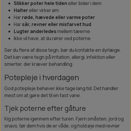
Slikker poter hele tiden
eller bider i dem
Halter
eller virker øm
Har
røde, hævede eller varme poter
Har
sår, revner eller misfarvet hud
Lugter anderledes
mellem tæerne
Ikke vil have, at du rører ved poterne
Ser du flere af disse tegn, bør du kontakte en dyrlæge.
Det kan være tegn på irritation, allergi, infektion eller
smerter, der kræver behandling.
Potepleje i hverdagen
God potepleje behøver ikke tage lang tid. Det handler
mest om at gøre det til en fast vane.
Tjek poterne efter gåture
Kig poterne igennem efter turen. Fjern småsten, jord og
snavs, tør dem hvis de er våde, og hold øje med revner