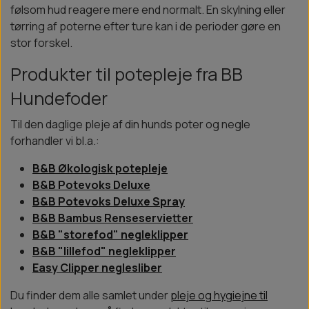
følsom hud reagere mere end normalt. En skylning eller
tørring af poterne efter ture kan i de perioder gøre en
stor forskel.
Produkter til potepleje fra BB
Hundefoder
Til den daglige pleje af din hunds poter og negle
forhandler vi bl.a.:
B&B Økologisk potepleje
B&B Potevoks Deluxe
B&B Potevoks Deluxe Spray
B&B Bambus Renseservietter
B&B "storefod" negleklipper
B&B "lillefod" negleklipper
Easy Clipper neglesliber
Du finder dem alle samlet under
pleje og hygiejne til