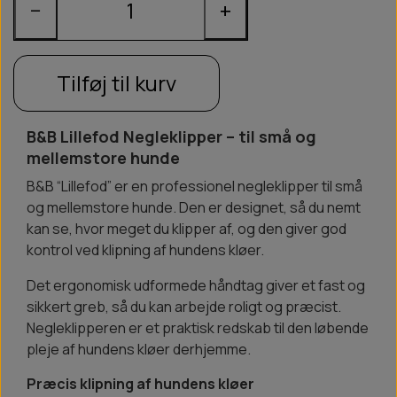
−
+
Tilføj til kurv
B&B Lillefod Negleklipper – til små og
mellemstore hunde
B&B “Lillefod” er en professionel negleklipper til små
og mellemstore hunde. Den er designet, så du nemt
kan se, hvor meget du klipper af, og den giver god
kontrol ved klipning af hundens kløer.
Det ergonomisk udformede håndtag giver et fast og
sikkert greb, så du kan arbejde roligt og præcist.
Negleklipperen er et praktisk redskab til den løbende
pleje af hundens kløer derhjemme.
Præcis klipning af hundens kløer