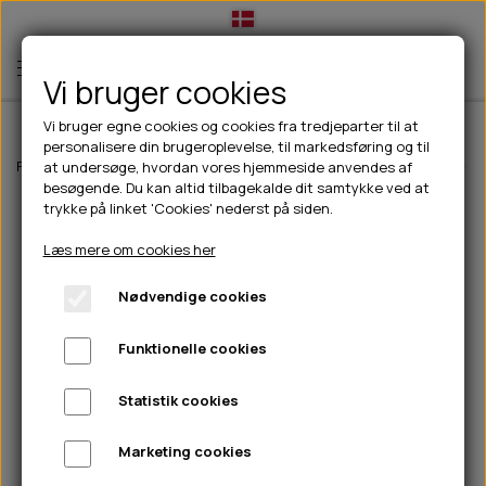
Vi bruger cookies
Vi bruger egne cookies og cookies fra tredjeparter til at
personalisere din brugeroplevelse, til markedsføring og til
TIL HUND
Forside
Til hunde
Pleje & hygiejne
Tænder, øre, øje, poter & næse
at undersøge, hvordan vores hjemmeside anvendes af
besøgende. Du kan altid tilbagekalde dit samtykke ved at
💧FODER- VANDSKÅLE
TIL HUNDEEJER
trykke på linket 'Cookies' nederst på siden.
SLIK- & SNUSEMÅTTER
🥩 HUNDEFODER
DRIKKEFLASKER/TERMOFLASKER
TIL KAT
Læs mere om cookies her
🦺 HALSBÅND, LINER & SELER
FODER- & VANDSKÅLE
BELCANDO
HØMHØM POSER & DISPENSER
TILBUD
Nødvendige cookies
🦴 GODBIDDER & SNACKS
GODBIDSTASKE
CARNILOVE
LØB/TRÆNING
NYHEDER
Funktionelle cookies
🍖 SMAGSVARIANTER
🎾 LEGETØJ
HALSBÅND
CHICOPEE
HUER OG VANTER
🦠 PLEJE & HYGIEJNE
ABONNEMENT
TYGGEBEN
BOLDE
SELER
EDEN
GRIS
PINEWOOD SALES
Statistik cookies
HUNDESHAMPOO & BALSAM
HUNDEFODER UDEN KORN
100% NATURLIG SNACK
🐕 HUNDETØJ
OKSE & KALV
BAMSER
LINER
PINEWOOD TØJ
Marketing cookies
TÆNDER, ØRE, ØJE, POTER & NÆSE
🐾 UDSTYR & KOMFORT
SVØMMEVESTE
REBLEGETØJ
STORKØB
ISEGRIM
LYGTER
HEST
REGNTØJ