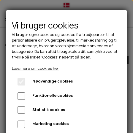
Vi bruger cookies
Vi bruger egne cookies og cookies fra tredjeparter til at
personalisere din brugeroplevelse, til markedsføring og til
TIL HUND
Forside
Til hunde
Halsbånd, liner & seler
Halsbånd
Texas Halsbå
at undersøge, hvordan vores hjemmeside anvendes af
besøgende. Du kan altid tilbagekalde dit samtykke ved at
💧FODER- VANDSKÅLE
TIL HUNDEEJER
trykke på linket 'Cookies' nederst på siden.
UDSOLGT
SLIK- & SNUSEMÅTTER
🥩 HUNDEFODER
DRIKKEFLASKER/TERMOFLASKER
TIL KAT
Læs mere om cookies her
🦺 HALSBÅND, LINER & SELER
FODER- & VANDSKÅLE
BELCANDO
HØMHØM POSER & DISPENSER
TILBUD
Nødvendige cookies
🦴 GODBIDDER & SNACKS
GODBIDSTASKE
CARNILOVE
LØB/TRÆNING
NYHEDER
Funktionelle cookies
🍖 SMAGSVARIANTER
🎾 LEGETØJ
HALSBÅND
CHICOPEE
HUER OG VANTER
🦠 PLEJE & HYGIEJNE
ABONNEMENT
TYGGEBEN
BOLDE
SELER
EDEN
GRIS
PINEWOOD SALES
Statistik cookies
HUNDESHAMPOO & BALSAM
HUNDEFODER UDEN KORN
100% NATURLIG SNACK
🐕 HUNDETØJ
OKSE & KALV
BAMSER
LINER
PINEWOOD TØJ
Marketing cookies
TÆNDER, ØRE, ØJE, POTER & NÆSE
🐾 UDSTYR & KOMFORT
SVØMMEVESTE
REBLEGETØJ
STORKØB
ISEGRIM
LYGTER
HEST
REGNTØJ