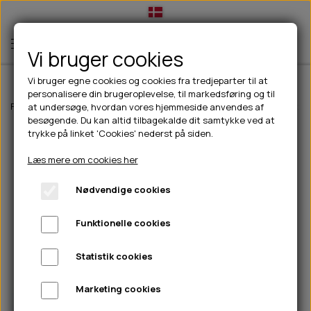
Vi bruger cookies
Vi bruger egne cookies og cookies fra tredjeparter til at
personalisere din brugeroplevelse, til markedsføring og til
TIL HUND
Forside
Til hunde
Halsbånd, liner & seler
Halsbånd
Texas Halsbå
at undersøge, hvordan vores hjemmeside anvendes af
besøgende. Du kan altid tilbagekalde dit samtykke ved at
💧FODER- VANDSKÅLE
TIL HUNDEEJER
trykke på linket 'Cookies' nederst på siden.
SLIK- & SNUSEMÅTTER
🥩 HUNDEFODER
DRIKKEFLASKER/TERMOFLASKER
TIL KAT
Læs mere om cookies her
🦺 HALSBÅND, LINER & SELER
FODER- & VANDSKÅLE
BELCANDO
HØMHØM POSER & DISPENSER
TILBUD
Nødvendige cookies
🦴 GODBIDDER & SNACKS
GODBIDSTASKE
CARNILOVE
LØB/TRÆNING
NYHEDER
Funktionelle cookies
🍖 SMAGSVARIANTER
🎾 LEGETØJ
HALSBÅND
CHICOPEE
HUER OG VANTER
🦠 PLEJE & HYGIEJNE
ABONNEMENT
TYGGEBEN
BOLDE
SELER
EDEN
GRIS
PINEWOOD SALES
Statistik cookies
HUNDESHAMPOO & BALSAM
HUNDEFODER UDEN KORN
100% NATURLIG SNACK
🐕 HUNDETØJ
OKSE & KALV
BAMSER
LINER
PINEWOOD TØJ
Marketing cookies
TÆNDER, ØRE, ØJE, POTER & NÆSE
🐾 UDSTYR & KOMFORT
SVØMMEVESTE
REBLEGETØJ
STORKØB
ISEGRIM
LYGTER
HEST
REGNTØJ