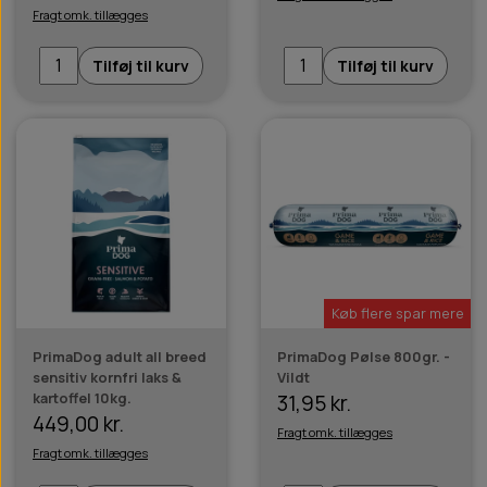
Fragt omk. tillægges
Tilføj til kurv
Tilføj til kurv
Køb flere spar mere
PrimaDog adult all breed
PrimaDog Pølse 800gr. -
sensitiv kornfri laks &
Vildt
kartoffel 10kg.
31,95 kr.
449,00 kr.
Fragt omk. tillægges
Fragt omk. tillægges