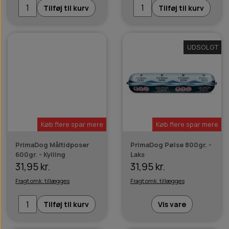
Tilføj til kurv
Tilføj til kurv
UDSOLGT
Køb flere spar mere
Køb flere spar mere
PrimaDog Måltidposer
PrimaDog Pølse 800gr. -
600gr. - Kylling
Laks
31,95 kr.
31,95 kr.
Fragt omk. tillægges
Fragt omk. tillægges
Tilføj til kurv
Vis vare