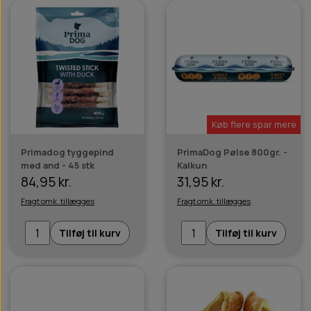
Køb flere spar mere
Primadog tyggepind
PrimaDog Pølse 800gr. -
med and - 45 stk
Kalkun
84,95 kr.
31,95 kr.
Fragt omk. tillægges
Fragt omk. tillægges
Tilføj til kurv
Tilføj til kurv