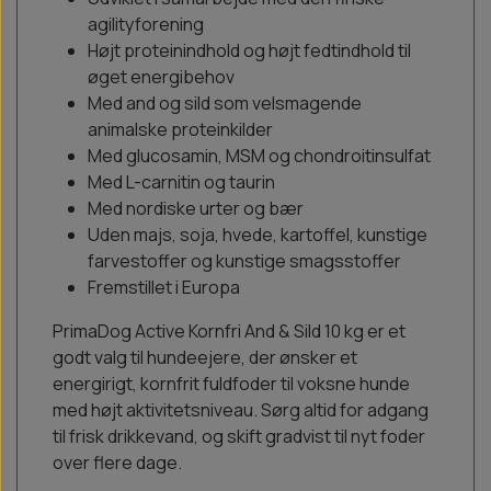
agilityforening
Højt proteinindhold og højt fedtindhold til
øget energibehov
Med and og sild som velsmagende
animalske proteinkilder
Med glucosamin, MSM og chondroitinsulfat
Med L-carnitin og taurin
Med nordiske urter og bær
Uden majs, soja, hvede, kartoffel, kunstige
farvestoffer og kunstige smagsstoffer
Fremstillet i Europa
PrimaDog Active Kornfri And & Sild 10 kg er et
godt valg til hundeejere, der ønsker et
energirigt, kornfrit fuldfoder til voksne hunde
med højt aktivitetsniveau. Sørg altid for adgang
til frisk drikkevand, og skift gradvist til nyt foder
over flere dage.