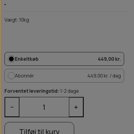
Vægt: 10kg
Enkeltkøb
449,00 kr.
Abonnér
449,00 kr. / dag
Forventet leveringstid:
1-2 dage
−
+
Tilføj til kurv