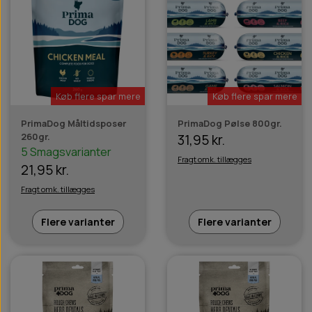
Køb flere spar mere
Køb flere spar mere
PrimaDog Måltidsposer
PrimaDog Pølse 800gr.
260gr.
31,95 kr.
5 Smagsvarianter
Fragt omk. tillægges
21,95 kr.
Fragt omk. tillægges
Flere varianter
Flere varianter