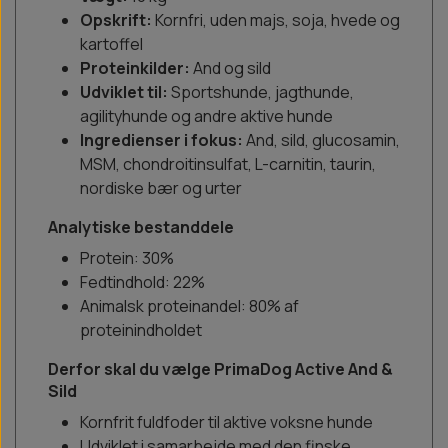
Opskrift:
Kornfri, uden majs, soja, hvede og
kartoffel
Proteinkilder:
And og sild
Udviklet til:
Sportshunde, jagthunde,
agilityhunde og andre aktive hunde
Ingredienser i fokus:
And, sild, glucosamin,
MSM, chondroitinsulfat, L-carnitin, taurin,
nordiske bær og urter
Analytiske bestanddele
Protein: 30%
Fedtindhold: 22%
Animalsk proteinandel: 80% af
proteinindholdet
Derfor skal du vælge PrimaDog Active And &
Sild
Kornfrit fuldfoder til aktive voksne hunde
Udviklet i samarbejde med den finske