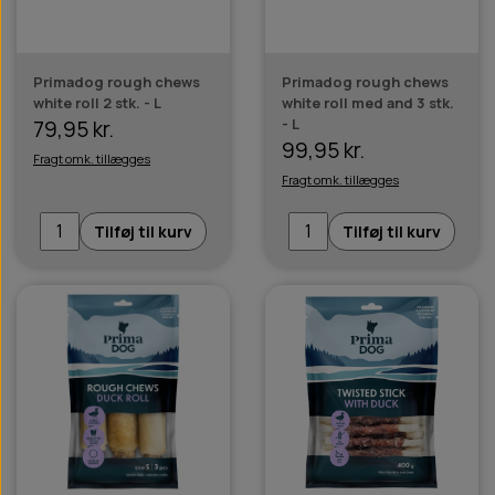
Primadog rough chews
Primadog rough chews
white roll 2 stk. - L
white roll med and 3 stk.
- L
79,95 kr.
99,95 kr.
Fragt omk. tillægges
Fragt omk. tillægges
Tilføj til kurv
Tilføj til kurv