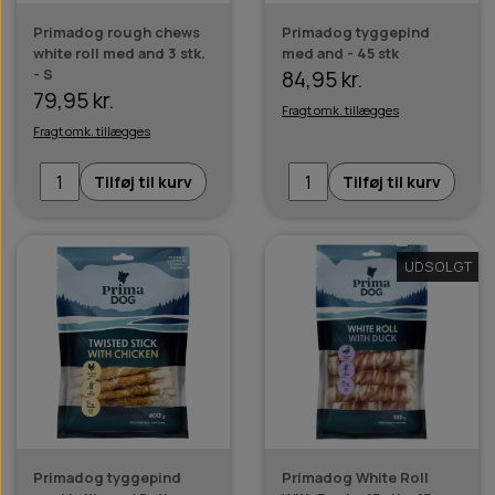
Primadog rough chews
Primadog tyggepind
white roll med and 3 stk.
med and - 45 stk
- S
84,95 kr.
79,95 kr.
Fragt omk. tillægges
Fragt omk. tillægges
Tilføj til kurv
Tilføj til kurv
UDSOLGT
Primadog tyggepind
Primadog White Roll