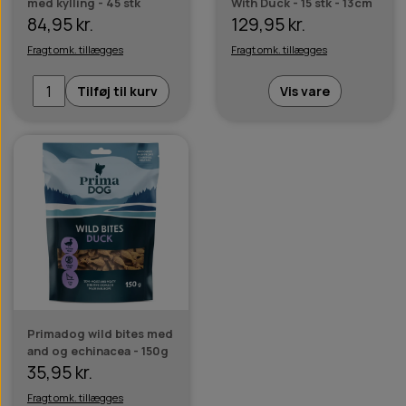
med kylling - 45 stk
With Duck - 15 stk - 13cm
84,95 kr.
129,95 kr.
Fragt omk. tillægges
Fragt omk. tillægges
Tilføj til kurv
Vis vare
Primadog wild bites med
and og echinacea - 150g
35,95 kr.
Fragt omk. tillægges