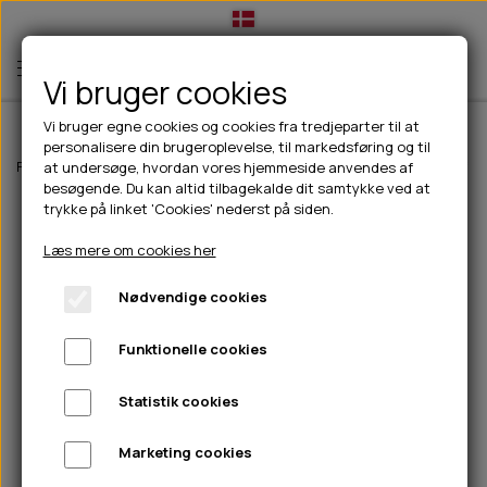
Vi bruger cookies
Vi bruger egne cookies og cookies fra tredjeparter til at
personalisere din brugeroplevelse, til markedsføring og til
TIL HUND
Forside
Til hunde
Hundefoder
PrimaDog
PrimaDog aktiv kornfri a
at undersøge, hvordan vores hjemmeside anvendes af
besøgende. Du kan altid tilbagekalde dit samtykke ved at
💧FODER- VANDSKÅLE
TIL HUNDEEJER
trykke på linket 'Cookies' nederst på siden.
SLIK- & SNUSEMÅTTER
🥩 HUNDEFODER
DRIKKEFLASKER/TERMOFLASKER
TIL KAT
Læs mere om cookies her
🦺 HALSBÅND, LINER & SELER
FODER- & VANDSKÅLE
BELCANDO
HØMHØM POSER & DISPENSER
TILBUD
Nødvendige cookies
🦴 GODBIDDER & SNACKS
GODBIDSTASKE
CARNILOVE
LØB/TRÆNING
NYHEDER
Funktionelle cookies
🍖 SMAGSVARIANTER
🎾 LEGETØJ
HALSBÅND
CHICOPEE
HUER OG VANTER
🦠 PLEJE & HYGIEJNE
ABONNEMENT
TYGGEBEN
BOLDE
SELER
EDEN
GRIS
PINEWOOD SALES
Statistik cookies
HUNDESHAMPOO & BALSAM
HUNDEFODER UDEN KORN
100% NATURLIG SNACK
🐕 HUNDETØJ
OKSE & KALV
BAMSER
LINER
PINEWOOD TØJ
Marketing cookies
TÆNDER, ØRE, ØJE, POTER & NÆSE
🐾 UDSTYR & KOMFORT
SVØMMEVESTE
REBLEGETØJ
STORKØB
ISEGRIM
LYGTER
HEST
REGNTØJ