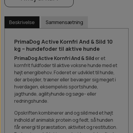
Beskrivelse
Sammensætning
PrimaDog Active Kornfri And & Sild 10
kg – hundefoder til aktive hunde
PrimaDog Active Kornfri And & Sild
er et
kornfrit fuldfoder til aktive voksne hunde med et
højt energibehov. Foderet er udviklet til hunde,
der arbejder, træner eller bevæger sig meget i
hverdagen, eksempelvis sportshunde,
jagthunde, agilityhunde og søge- eller
redningshunde.
Opskriften kombinerer and og sild med et højt
indhold af animalsk protein og fedt, så hunden
får energi til præstation, aktivitet og restitution.