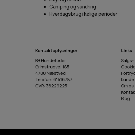
Camping og vandring
Hverdagsbrug i kølige perioder
Kontaktoplysninger
Links
BB Hundefoder
Salgs-
Grimstrupvej 185
Cooki
4700 Næstved
Fortry
Telefon: 61516787
Kunde 
CVR: 36229225
Om os
Kontak
Blog