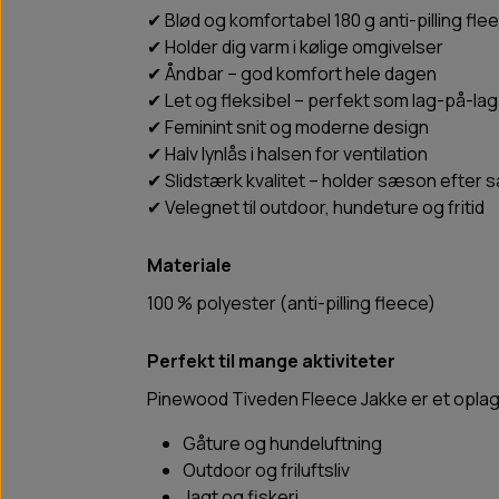
✔ Blød og komfortabel 180 g anti-pilling fle
✔ Holder dig varm i kølige omgivelser
✔ Åndbar – god komfort hele dagen
✔ Let og fleksibel – perfekt som lag-på-lag
✔ Feminint snit og moderne design
✔ Halv lynlås i halsen for ventilation
✔ Slidstærk kvalitet – holder sæson efter
✔ Velegnet til outdoor, hundeture og fritid
Materiale
100 % polyester (anti-pilling fleece)
Perfekt til mange aktiviteter
Pinewood Tiveden Fleece Jakke er et oplagt 
Gåture og hundeluftning
Outdoor og friluftsliv
Jagt og fiskeri