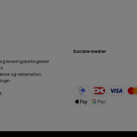
Sociale medier
 og leveringsbetingelser
es
delse og reklamation
login
t
BB Hundefoder
2024
©