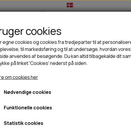
bruger cookies
IL HUNDEEJER
TIL KAT
TILBUD
NYHEDER
r egne cookies og cookies fra tredjeparter til at personaliser
levelse, til markedsføring og til at undersøge, hvordan vores
ide anvendes af besøgende. Du kan altid tilbagekalde dit sa
rykke på linket 'Cookies' nederst på siden.
🦺 HALSBÅND, LINER & SELER
🦴 GODBIDDER & SNACKS
Tiveden Fleece Jakke - Dame
GODBIDSTASKE
TYGGEBEN
Pinewood Tiveden Fleece
e om cookies her
HALSBÅND
100% NATURLIG SNACK
SELER
STORKØB
Nødvendige cookies
Sort, S
LINER
HORN & GEVIR
329,00 kr.
LYGTER
BLØDE GODBIDDER/SNACKS
Funktionelle cookies
TRANSPORT SELE
KORNFRI GODBIDDER TIL HUNDE
Fragt omk. tillægges
IS
Statistik cookies
Varenummer: 3069-400-S
PØLSER