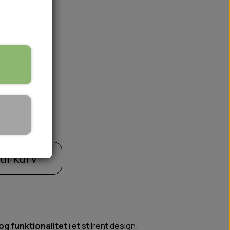
🏕️ TRÆNING & AKTIVITET
TRÆNING
AKTIVITETSLEGETØJ
til kurv
og funktionalitet
i et stilrent design.