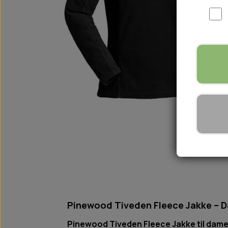
WOOLF ULTIMATE
TIL HJEMMET
WOLFSBLUT
STØVLER
WOLFBLUT VETLINE
VASK OG IMPRÆGNERING
KOSTTILSKUD
VÅDFODER TIL HUNDE
TOPPING TIL TØRFODER
🐕 HUNDETØJ
SVØMMEVESTE
SKO OG STRØMPER
JAKKER TIL HUNDE
Pinewood Tiveden Fleece Jakke – 
Pinewood Tiveden Fleece Jakke til dame