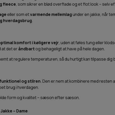
ng fleece
, som sikrer en blød overflade og et flot look – selv 
dage
eller som et
varmende mellemlag
under en jakke, når tem
og hverdagsbrug
.
ptimal komfort i køligere vejr
, uden at føles tung eller klod
 at det er
åndbart
og behageligt at have på hele dagen.
emt at regulere temperaturen, så du hurtigt kan tilpasse dig b
funktionel og stilren
. Den er nem at kombinere med resten a
pet brug i hverdagen.
 holde form og kvalitet – sæson efter sæson.
 Jakke – Dame