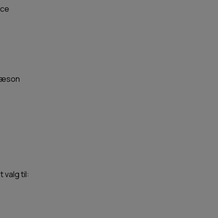
ece
 sæson
valg til: