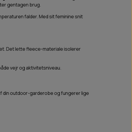
efter gentagen brug.
peraturen falder. Med sit feminine snit
set. Det lette fleece-materiale isolerer
åde vejr og aktivitetsniveau.
f din outdoor-garderobe og fungerer lige