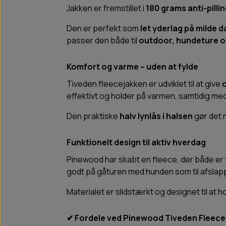
Jakken er fremstillet i
180 grams anti-pilli
Den er perfekt som
let yderlag på milde 
passer den både til
outdoor, hundeture 
Komfort og varme – uden at fylde
Tiveden fleecejakken er udviklet til at give
o
effektivt og holder på varmen, samtidig med
Den praktiske
halv lynlås i halsen
gør det n
Funktionelt design til aktiv hverdag
Pinewood har skabt en fleece, der både er
godt på gåturen med hunden som til afslap
Materialet er slidstærkt og designet til at
✔ Fordele ved Pinewood Tiveden Fleece